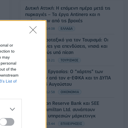
Δυτική Αττική: Η επόμενη ημέρα μετά τις
πυρκαγιές – Τα έργα Antinero και η
«μάχη» πριν από τις βροχές
08/08/2026 - 14:08
ΕΛΛΑΔΑ
Ειδικό Χωροταξικό για τον Τουρισμό: Οι
sonal or
νέοι κανόνες για επενδύσεις, νησιά και
ection to
προορισμούς υπό πίεση
ou may
08/08/2026 - 13:21
ΤΟΥΡΙΣΜΟΣ
 personal
out of the
Υπουργείο Εργασίας: Ο “χάρτης” των
 downstream
πληρωμών από τον e-ΕΦΚΑ και τη ΔΥΠΑ
B’s List of
έως τις 14 Αυγούστου
08/08/2026 - 12:58
ΟΙΚΟΝΟΜΙΑ
Οι Hamilton Reserve Bank και SEE
Capital Hamilton Ltd. συνάπτουν
συμφωνία υπηρεσιών μάρκετινγκ
08/08/2026 - 13:44
ΕΠΙΧΕΙΡΗΣΕΙΣ