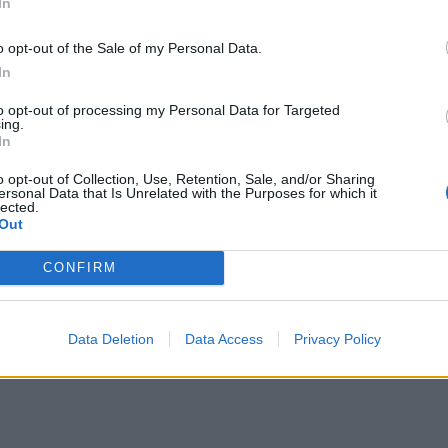
In
o opt-out of the Sale of my Personal Data.
In
to opt-out of processing my Personal Data for Targeted
ing.
In
o opt-out of Collection, Use, Retention, Sale, and/or Sharing
ersonal Data that Is Unrelated with the Purposes for which it
lected.
υκείου Νέας Πεντέλης
Out
CONFIRM
Data Deletion
Data Access
Privacy Policy