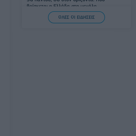
βρίσκεται η Ελλάδα στη μεγάλη
τεχνολογική μετάβαση
ΟΛΕΣ ΟΙ ΕΙΔΗΣΕΙΣ
08/08/2026 - 10:54
ΤΕΧΝΟΛΟΓΙΑ
Όμιλος ΔΕΗ: Νέα συμφωνία για
χαρτοφυλάκιο έργων ΑΠΕ άνω των 2 GW
σε Πολωνία και Ουγγαρία
08/08/2026 - 10:26
ΕΝΕΡΓΕΙΑ