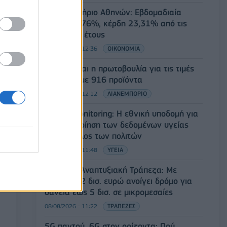
Χρηματιστήριο Αθηνών: Εβδομαδιαία
άνοδος 1,76%, κέρδη 23,31% από τις
αρχές του έτους
08/08/2026 - 12:36
ΟΙΚΟΝΟΜΙΑ
Διευρύνεται η πρωτοβουλία για τις τιμές
στο ράφι με 916 προϊόντα
08/08/2026 - 12:12
ΛΙΑΝΕΜΠΟΡΙΟ
Health Monitoring: Η εθνική υποδομή για
την αξιοποίηση των δεδομένων υγείας
προς όφελος των πολιτών
08/08/2026 - 11:48
ΥΓΕΙΑ
Ελληνική Αναπτυξιακή Τράπεζα: Με
«προίκα» 2 δισ. ευρώ ανοίγει δρόμο για
δάνεια έως 5 δισ. σε μικρομεσαίες
08/08/2026 - 11:22
ΤΡΑΠΕΖΕΣ
5G παντού, 6G στον ορίζοντα: Πού