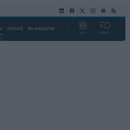
ΚΗ
ΚΟΣΜΟΣ
BN MAGAZINE
ΡΟΗ
ΜΕΝΟΥ