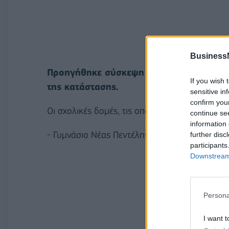
Business
Προηγήθηκε σύσκεψη στο Δημαρχείο της 
If you wish 
της κατάστασης.
sensitive in
confirm you
Οι σχολικές δομές, τις οποίες επισκέφθηκαν είν
continue se
information 
- Γυμνάσιο Νέας Πεντέλης
further disc
participants
Downstream 
Persona
I want t