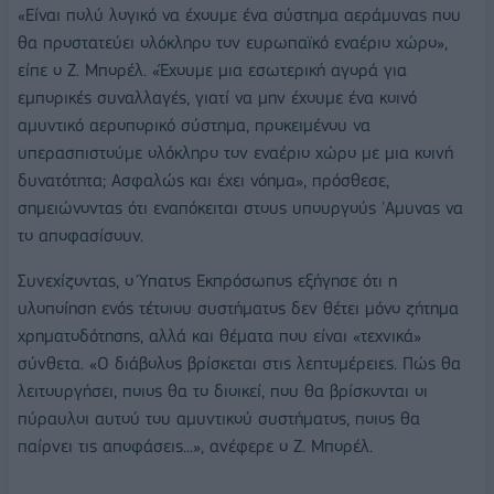
«Είναι πολύ λογικό να έχουμε ένα σύστημα αεράμυνας που
θα προστατεύει ολόκληρο τον ευρωπαϊκό εναέριο χώρο»,
είπε ο Ζ. Μπορέλ. «Έχουμε μια εσωτερική αγορά για
εμπορικές συναλλαγές, γιατί να μην έχουμε ένα κοινό
αμυντικό αεροπορικό σύστημα, προκειμένου να
υπερασπιστούμε ολόκληρο τον εναέριο χώρο με μια κοινή
δυνατότητα; Ασφαλώς και έχει νόημα», πρόσθεσε,
σημειώνοντας ότι εναπόκειται στους υπουργούς 'Αμυνας να
το αποφασίσουν.
Συνεχίζοντας, ο Ύπατος Εκπρόσωπος εξήγησε ότι η
υλοποίηση ενός τέτοιου συστήματος δεν θέτει μόνο ζήτημα
χρηματοδότησης, αλλά και θέματα που είναι «τεχνικά»
σύνθετα. «Ο διάβολος βρίσκεται στις λεπτομέρειες. Πώς θα
λειτουργήσει, ποιος θα το διοικεί, που θα βρίσκονται οι
πύραυλοι αυτού του αμυντικού συστήματος, ποιος θα
παίρνει τις αποφάσεις...», ανέφερε ο Ζ. Μπορέλ.