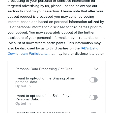
processing of your personal or sensitive information for
targeted advertising by us, please use the below opt-out
section to confirm your selection. Please note that after your
ESG Report 2025: Πώς η ΑΒ Βασιλόπουλος μετατρέπει τη
βιωσιμότητα σε καθημερινή πράξη
opt-out request is processed you may continue seeing
interest-based ads based on personal information utilized by
us or personal information disclosed to third parties prior to
your opt-out. You may separately opt-out of the further
Stoiximan: «Πού ήσουν;» στις μεγάλες στιγμές του Ολυμπιακού
disclosure of your personal information by third parties on the
IAB’s list of downstream participants. This information may
also be disclosed by us to third parties on the
IAB’s List of
Downstream Participants
that may further disclose it to other
third parties.
ΠΕΡΙΣΣΌΤΕΡΑ ΣΕ ΑΥΤΉ ΤΗΝ ΚΑΤΗΓΟΡΊΑ
Personal Data Processing Opt Outs
I want to opt-out of the Sharing of my
personal data.
Opted In
I want to opt-out of the Sale of my
Personal Data.
Opted In
Επίσκεψη Κ. Μητσοτάκη
Επίσκεψη του Εμίρη του