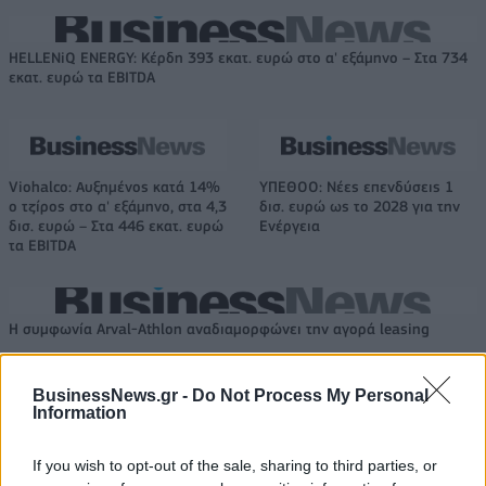
HELLENiQ ENERGY: Κέρδη 393 εκατ. ευρώ στο α' εξάμηνο – Στα 734
εκατ. ευρώ τα EBITDA
Viohalco: Αυξημένος κατά 14%
ΥΠΕΘΟΟ: Νέες επενδύσεις 1
ο τζίρος στο α' εξάμηνο, στα 4,3
δισ. ευρώ ως το 2028 για την
δισ. ευρώ – Στα 446 εκατ. ευρώ
Ενέργεια
τα EBITDA
Η συμφωνία Arval-Athlon αναδιαμορφώνει την αγορά leasing
BusinessNews.gr -
Do Not Process My Personal
VW: Η δύσκολη εξίσωση της
Alpha Bank: Για πρώτη φορά το
Information
αναδιάρθρωσης
Αρχαίο Θέατρο Επιδαύρου
άνοιξε τις πύλες του σε όλους
If you wish to opt-out of the sale, sharing to third parties, or