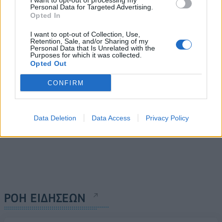
I want to opt-out of processing my
στο νέο πρότυπο γραφείο
Κατάρ στην Αθήνα – Γάζα
Personal Data for Targeted Advertising.
Opted In
της ΔΥΠΑ
και επενδύσεις στην
συνάντηση με τον Κυρ.
28/05/2024 - 16:47
I want to opt-out of Collection, Use,
Μητσοτάκη
Retention, Sale, and/or Sharing of my
Personal Data that Is Unrelated with the
29/05/2024 - 07:13
Purposes for which it was collected.
Opted Out
CONFIRM
Data Deletion
Data Access
Privacy Policy
ΡΟΗ ΕΙΔΗΣΕΩΝ