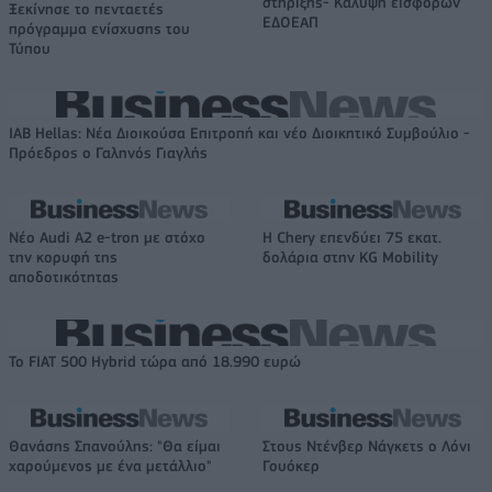
στήριξης- Κάλυψη εισφορών
Ξεκίνησε το πενταετές
ΕΔΟΕΑΠ
πρόγραμμα ενίσχυσης του
Τύπου
IAB Hellas: Νέα Διοικούσα Επιτροπή και νέο Διοικητικό Συμβούλιο -
Πρόεδρος ο Γαληνός Γιαγλής
Νέο Audi A2 e-tron με στόχο
Η Chery επενδύει 75 εκατ.
την κορυφή της
δολάρια στην KG Mobility
αποδοτικότητας
Το FIAT 500 Hybrid τώρα από 18.990 ευρώ
Θανάσης Σπανούλης: "Θα είμαι
Στους Ντένβερ Νάγκετς ο Λόνι
χαρούμενος με ένα μετάλλιο"
Γουόκερ