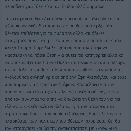
περιοδεία γιατί δεν είναι αντίπαλοι αλλά σύμμαχοι.
Tην επομένη η Εφη Αχτσιόγλου δημοσίευσε ένα βίντεο στα
μέσα κοινωνικής δικτύωσης στο οποίο υποστηρίζει ότι
δέχεται επιθέσεις για το φύλο της αλλά και άδικες
κατηγορίες πως είναι μια εκ των υπαίτιων παραίτησης του
Αλέξη Τσίπρα. Παράλληλα, ζήτησε από τον Στέφανο
Κασσελάκη να πάρει θέση για αυτές τις κατηγορίες αλλά και
να αποκηρύξει τον Παύλο Πολάκη, υπονοώντας ότι η πλευρά
του κ. Πολάκη κρύβεται πίσω από τις επίθεσεις εναντίον της.
Ακολούθησε σκληρή κριτική από την Έφη Αχτσιόγλου και τους
υποστηρικτές της προς τον Στέφανο Κασσελάκη για την
απουσία πολιτικής ατζέντας. Με νέα ανάρτησή της, ζήτησε
από τον συνυποψήφιό της να δηλώσει τη θέση του για τις
ελληνοτουρκικές σχέσεις αλλά και για την υποχρεωτική
στρατιωτική θητεία, την οποία ο Στέφανος Κασσελάκης στη
πλατφόρμα των πολιτικών του θέσεων ισχυρίζεται ότι θα
την καταργήσει και θα την αντικαταστήσει με «κοινωνική