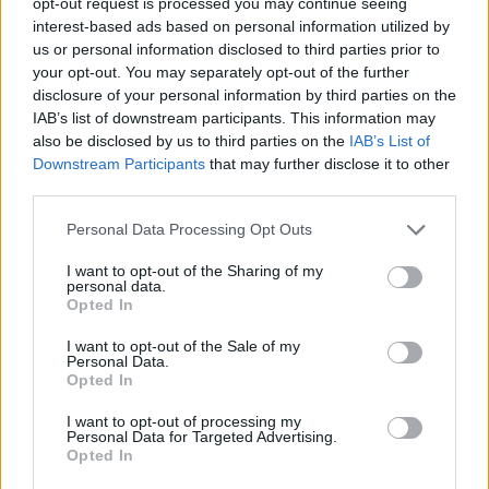
opt-out request is processed you may continue seeing
Νεάνιδες, ήττα 66-74 από τη Λιθουανία στην παράταση
interest-based ads based on personal information utilized by
us or personal information disclosed to third parties prior to
your opt-out. You may separately opt-out of the further
disclosure of your personal information by third parties on the
Ο Ένες Καντέρ θέλει να
IAB’s list of downstream participants. This information may
δηλώσει συμμετοχή στο ντραφτ
Fourlis: Συμφωνία για την
του WNBA!
also be disclosed by us to third parties on the
IAB’s List of
πώληση συμμετοχής στο Sofia
Downstream Participants
that may further disclose it to other
South Ring Mall έναντι 49,35
εκατ. ευρώ
third parties.
Personal Data Processing Opt Outs
Β.Σ. Καρούλιας: Τζίρος 98,7 εκατ. ευρώ και αύξηση κερδών 57% - Τα
I want to opt-out of the Sharing of my
personal data.
νέα στοιχήματα σε low & non alcohol
Opted In
I want to opt-out of the Sale of my
Personal Data.
Media: Με ενίσχυση 8 εκατ.
Opted In
ευρώ σε 451 επιχειρήσεις
Deloitte Ελλάδος:
ξεκίνησε το πρόγραμμα
Χρηματοοικονομικός
I want to opt-out of processing my
στήριξης- Κάλυψη εισφορών
Personal Data for Targeted Advertising.
σύμβουλος της ΔΕΗ για την
ΕΔΟΕΑΠ
Opted In
είσοδο στην πολωνική αγορά
ενέργειας