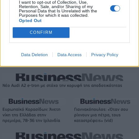
I want to opt-out of Collection, Use,
Retention, Sale, and/or Sharing of my
Personal Data that Is Unrelated with the
Purposes for which it was collected.
Opted Out
IAB Hellas: Νέα Διοικούσα Επιτροπή και νέο Διοικητικό Συμβούλιο -
Πρόεδρος ο Γαληνός Γιαγλής
CONFIRM
Η Toyota φέρνει νέα γενιά
Σε κινεζική… πολιορκία η
Data Deletion
Data Access
Privacy Policy
μπαταριών για τα υβριδικά της
ευρωπαϊκή
αυτοκινητοβιομηχανία
Νέο Audi A2 e-tron με στόχο την κορυφή της αποδοτικότητας
Ευρωπαϊκό Κορασίδων: Άνετη
Γιαννακόπουλος: «Όταν σου
νίκη της Ελλάδας στην
ρίχνουν μια πέτρα, τους
πρεμιέρα, 78-36 την Ιρλανδία
καταστρέφεις» (vid)