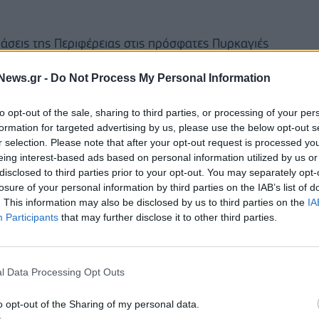
δράσεις της Περιφέρειας στις πρόσφατες Πυρκαγιές
Πατούλης σε δηλώσεις του επισημαίνει τα εξής:
News.gr -
Do Not Process My Personal Information
ι εθελοντές που δίνουν όλες αυτές τις μέρες μάχη
to opt-out of the sale, sharing to third parties, or processing of your per
ίες μας. Προτεραιότητά μας είναι να προχωρήσει
formation for targeted advertising by us, please use the below opt-out s
 ώστε να αποζημιωθούν γρήγορα από την Πολιτεία
r selection. Please note that after your opt-out request is processed y
 τους κόπους μιας ολόκληρης ζωής.
eing interest-based ads based on personal information utilized by us or
disclosed to third parties prior to your opt-out. You may separately opt-
losure of your personal information by third parties on the IAB’s list of
ριβώς κάνουμε όλες αυτές τις ημέρες ως Περιφέρεια,
. This information may also be disclosed by us to third parties on the
IA
Participants
that may further disclose it to other third parties.
l Data Processing Opt Outs
o opt-out of the Sharing of my personal data.