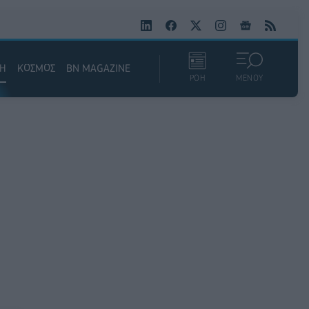
ΚΗ
ΚΟΣΜΟΣ
BN MAGAZINE
ΡΟΗ
ΜΕΝΟΥ