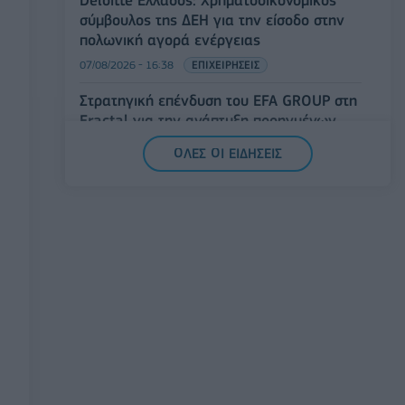
Deloitte Ελλάδος: Χρηματοοικονομικός
σύμβουλος της ΔΕΗ για την είσοδο στην
πολωνική αγορά ενέργειας
07/08/2026 - 16:38
ΕΠΙΧΕΙΡΗΣΕΙΣ
Στρατηγική επένδυση του EFA GROUP στη
Fractal για την ανάπτυξη προηγμένων
αμυντικών τεχνολογιών
ΟΛΕΣ ΟΙ ΕΙΔΗΣΕΙΣ
07/08/2026 - 16:11
ΕΠΙΧΕΙΡΗΣΕΙΣ
Συνάλλαγμα: Το ευρώ ενισχύεται 0,08%,
στα 1,1534 δολάρια
07/08/2026 - 15:45
ΟΙΚΟΝΟΜΙΑ