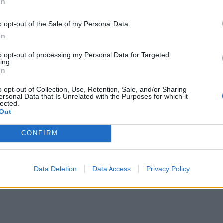
In
o opt-out of the Sale of my Personal Data.
In
to opt-out of processing my Personal Data for Targeted
ing.
In
o opt-out of Collection, Use, Retention, Sale, and/or Sharing
ersonal Data that Is Unrelated with the Purposes for which it
lected.
Out
ης διεύθυνσης πολιτικής προστασίας και το
CONFIRM
μέρες διαρκώς στην πρώτη γραμμή της μάχης, δίπλα
. Υπεύθυνα, αθόρυβα, αποτελεσματικά.
Data Deletion
Data Access
Privacy Policy