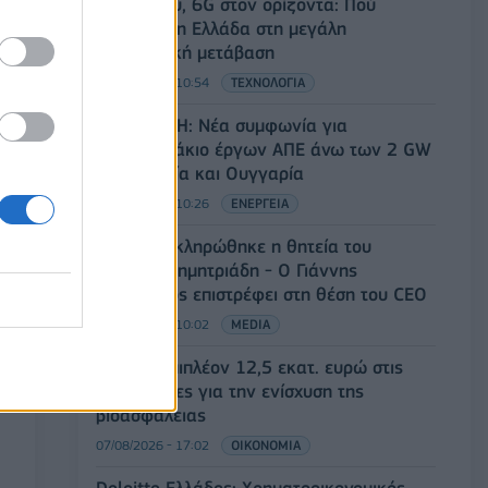
5G παντού, 6G στον ορίζοντα: Πού
βρίσκεται η Ελλάδα στη μεγάλη
τεχνολογική μετάβαση
08/08/2026 - 10:54
ΤΕΧΝΟΛΟΓΙΑ
Όμιλος ΔΕΗ: Νέα συμφωνία για
χαρτοφυλάκιο έργων ΑΠΕ άνω των 2 GW
σε Πολωνία και Ουγγαρία
08/08/2026 - 10:26
ΕΝΕΡΓΕΙΑ
ΣΚΑΪ: Ολοκληρώθηκε η θητεία του
Γρηγόρη Δημητριάδη - Ο Γιάννης
Αλαφούζος επιστρέφει στη θέση του CEO
08/08/2026 - 10:02
MEDIA
ΥΠΑΑΤ: Επιπλέον 12,5 εκατ. ευρώ στις
Περιφέρειες για την ενίσχυση της
βιοασφάλειας
07/08/2026 - 17:02
ΟΙΚΟΝΟΜΙΑ