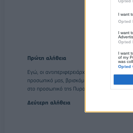
Opted 
I want t
Opted 
I want 
Advertis
Opted 
I want t
of my P
Πρώτη αλήθεια
was col
Opted 
Εγώ, οι αντιπεριφερειάρχες μου, τα στελέχη τ
προσωπικό μας, βρισκόμαστε όλες αυτές τις 
στο προσωπικό της Πυροσβεστικής Υπηρεσίας
Δεύτερη αλήθεια