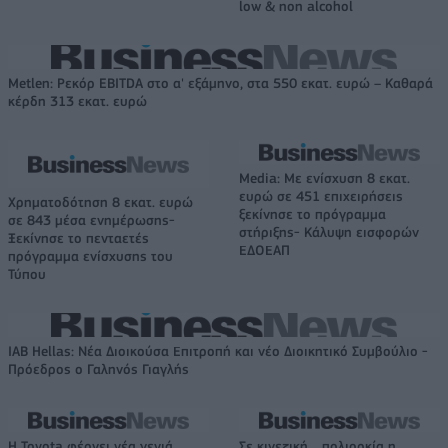
low & non alcohol
Metlen: Ρεκόρ EBITDA στο α' εξάμηνο, στα 550 εκατ. ευρώ – Καθαρά
κέρδη 313 εκατ. ευρώ
Media: Με ενίσχυση 8 εκατ.
ευρώ σε 451 επιχειρήσεις
Χρηματοδότηση 8 εκατ. ευρώ
ξεκίνησε το πρόγραμμα
σε 843 μέσα ενημέρωσης-
στήριξης- Κάλυψη εισφορών
Ξεκίνησε το πενταετές
ΕΔΟΕΑΠ
πρόγραμμα ενίσχυσης του
Τύπου
IAB Hellas: Νέα Διοικούσα Επιτροπή και νέο Διοικητικό Συμβούλιο -
Πρόεδρος ο Γαληνός Γιαγλής
Η Toyota φέρνει νέα γενιά
Σε κινεζική… πολιορκία η