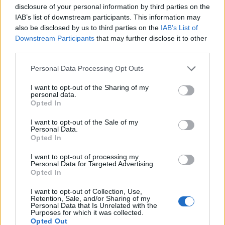
Χρηματιστήριο: Στις 2.606,72 μονάδες ο Γενικός
disclosure of your personal information by third parties on the
Δείκτης Τιμών, με οριακή πτώση 0,07%
IAB’s list of downstream participants. This information may
also be disclosed by us to third parties on the
IAB’s List of
07/08/2026 - 11:38
ΟΙΚΟΝΟΜΙΑ
Downstream Participants
that may further disclose it to other
third parties.
Generali: Άνοδος 13,7% στα καθαρά κέρδη του α'
εξαμήνου, στα 2,54 δισ. ευρώ
Personal Data Processing Opt Outs
07/08/2026 - 11:27
ΕΠΙΧΕΙΡΗΣΕΙΣ
I want to opt-out of the Sharing of my
Κ. Χατζηδάκης: Σε ισχύ μόνο οι εγκύκλιοι που
personal data.
Opted In
αναρτώνται στις ιστοσελίδες των φορέων
07/08/2026 - 11:20
ΠΟΛΙΤΙΚΗ
I want to opt-out of the Sale of my
Personal Data.
Opted In
ΟΛΕΣ ΟΙ ΕΙΔΗΣΕΙΣ
I want to opt-out of processing my
Personal Data for Targeted Advertising.
Opted In
I want to opt-out of Collection, Use,
Retention, Sale, and/or Sharing of my
Personal Data that Is Unrelated with the
Purposes for which it was collected.
Opted Out