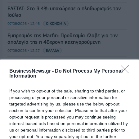
ΕΛΣΤΑΤ: Στο 3,4% υποχώρησε ο πληθωρισμός τον
Ιούλιο
07/08/2026 - 12:46
ΟΙΚΟΝΟΜΙΑ
Εμπρησμός της Marfin: Προθεσμία έλαβε για την
απολογία της η 46χρονη κατηγορούμενη
07/08/2026 - 12:27
ΕΛΛΑΔΑ
Η νέα σειρά foldables της Samsung διαθέσιμη στη
Vodafone
BusinessNews.gr -
Do Not Process My Personal
Information
07/08/2026 - 11:57
ΤΕΧΝΟΛΟΓΙΑ
Ατρόμητος και Novibet συνεχίζουν μαζί: Ανανέωση
If you wish to opt-out of the sale, sharing to third parties, or
της συνεργασίας τους μέχρι το 2028
processing of your personal or sensitive information for
targeted advertising by us, please use the below opt-out
07/08/2026 - 11:50
ΑΘΛΗΤΙΣΜΟΣ
section to confirm your selection. Please note that after your
Ευρωπαϊκά χρηματιστήρια: Άνοδο καταγράφουν οι
opt-out request is processed you may continue seeing
μετοχές στο ξεκίνημα των συναλλαγών
interest-based ads based on personal information utilized by
us or personal information disclosed to third parties prior to
07/08/2026 - 11:44
ΟΙΚΟΝΟΜΙΑ
your opt-out. You may separately opt-out of the further