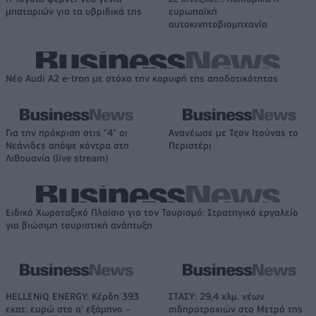
μπαταριών για τα υβριδικά της
ευρωπαϊκή
αυτοκινητοβιομηχανία
Νέο Audi A2 e-tron με στόχο την κορυφή της αποδοτικότητας
Για την πρόκριση στις "4" οι
Ανανέωσε με Τζον Ιτούνας το
Νεάνιδες απόψε κόντρα στη
Περιστέρι
Λιθουανία (live stream)
Ειδικό Χωροταξικό Πλαίσιο για τον Τουρισμό: Στρατηγικό εργαλείο
για βιώσιμη τουριστική ανάπτυξη
HELLENiQ ENERGY: Κέρδη 393
ΣΤΑΣΥ: 29,4 χλμ. νέων
εκατ. ευρώ στο α' εξάμηνο –
σιδηροτροχιών στο Μετρό της