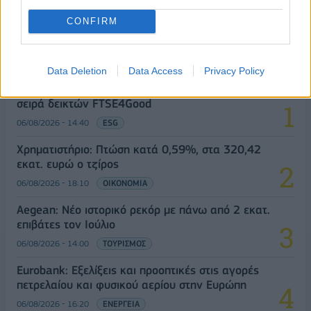
CONFIRM
ΔΗΜΟΦΙΛΗ
Data Deletion
Data Access
Privacy Policy
18η συνεχόμενη χρονιά για τον ΟΤΕ στη διεθνή
σειρά δεικτών FTSE4Good
06/08/2026 - 14:40
ESG
Χρηματιστήριο: Πτώση κατά 0,59%, στα 320,42
εκατ. ευρώ ο τζίρος
06/08/2026 - 18:10
ΟΙΚΟΝΟΜΙΑ
Aegean: Νέο ιστορικό ρεκόρ με πάνω από 2 εκατ.
επιβάτες τον Ιούλιο
06/08/2026 - 14:00
ΤΟΥΡΙΣΜΟΣ
Eurobank: Εξελίξεις και προοπτικές στις αγορές
πετρελαίου και φυσικού αερίου στην Ευρώπη
06/08/2026 - 16:20
ΕΝΕΡΓΕΙΑ