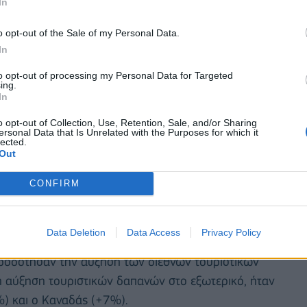
In
o opt-out of the Sale of my Personal Data.
In
to opt-out of processing my Personal Data for Targeted
ing.
In
o opt-out of Collection, Use, Retention, Sale, and/or Sharing
ersonal Data that Is Unrelated with the Purposes for which it
lected.
Out
αν θετικά αποτελέσματα, με τη μεγαλύτερη αύξηση
CONFIRM
ντρική Αμερική και Καραϊβική (από +4% καθεμία).
πιδόσεις στο Μεξικό και τον Καναδά με μείωση στις
Data Deletion
Data Access
Privacy Policy
ροδότησαν την αύξηση των διεθνών τουριστικών
η αύξηση τουριστικών δαπανών στο εξωτερικό, ήταν
%) και ο Καναδάς (+7%).