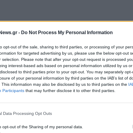
News.gr -
Do Not Process My Personal Information
to opt-out of the sale, sharing to third parties, or processing of your per
εις: Αφρική (+9%), Ευρώπη, Ασία/ Ειρηνικός
formation for targeted advertising by us, please use the below opt-out s
r selection. Please note that after your opt-out request is processed y
eing interest-based ads based on personal information utilized by us or
disclosed to third parties prior to your opt-out. You may separately opt-
ίς τουριστικές αφίξεις στη Β. Αφρική (+15%) και
losure of your personal information by third parties on the IAB’s list of
. This information may also be disclosed by us to third parties on the
IA
Participants
that may further disclose it to other third parties.
 Ασία/ Ειρηνικό, τη ΝΑ Ασία (+8%) και την Ωκεανία
α (+3%).
l Data Processing Opt Outs
o opt-out of the Sharing of my personal data.