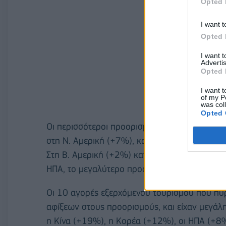
Opted 
I want t
Opted 
I want 
Advertis
Opted 
I want t
of my P
was col
Opted 
Οι περισσότεροι προορισμοί στην Αμερική είχ
στη Ν. Αμερική (+7%), και ακολούθησαν η κε
Στη Β. Αμερική (+2%) καταγράφονται υψηλές ε
ΗΠΑ, το μεγαλύτερο προορισμό της περιοχής.
Οι 10 αγορές εξερχόμενου τουρισμού που πυ
αφίξεων στους προορισμούς, και είχαν μεγάλ
η Κίνα (+19%), η Κορέα (+12%), οι ΗΠΑ (+8