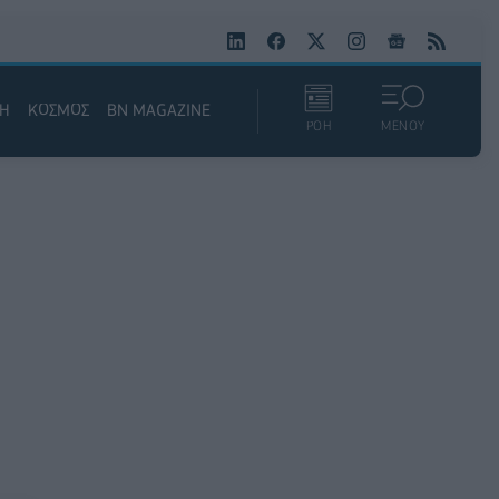
ΚΗ
ΚΟΣΜΟΣ
BN MAGAZINE
ΡΟΗ
ΜΕΝΟΥ