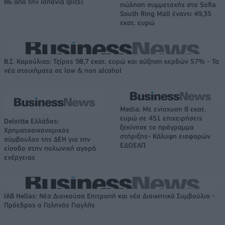
86 από την Ισπανία (pics)
πώληση συμμετοχής στο Sofia
South Ring Mall έναντι 49,35
εκατ. ευρώ
Β.Σ. Καρούλιας: Τζίρος 98,7 εκατ. ευρώ και αύξηση κερδών 57% - Τα
νέα στοιχήματα σε low & non alcohol
Media: Με ενίσχυση 8 εκατ.
ευρώ σε 451 επιχειρήσεις
Deloitte Ελλάδος:
ξεκίνησε το πρόγραμμα
Χρηματοοικονομικός
στήριξης- Κάλυψη εισφορών
σύμβουλος της ΔΕΗ για την
ΕΔΟΕΑΠ
είσοδο στην πολωνική αγορά
ενέργειας
IAB Hellas: Νέα Διοικούσα Επιτροπή και νέο Διοικητικό Συμβούλιο -
Πρόεδρος ο Γαληνός Γιαγλής