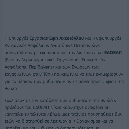
Η υπουργός Εργασίας
Έφη Αχτσιόγλου
και ο υφυπουργός
Κοινωνικής Ασφάλισης Αναστάσιος Πετρόπουλος,
συναντήθηκαν με εκπροσώπους της Διοίκησης του
ΕΔΟΕΑΠ
(Ενιαίος Δημοσιογραφικός Οργανισμός Επικουρικής
Ασφάλισης- Περίθαλψης) και των Ενώσεων των
εργαζομένων στον Τύπο προκειμένου να τους ενημερώσουν
για το πλαίσιο των ρυθμίσεων που εισάγει προς ψήφιση στη
Βουλή.
Σχολιάζοντας την κατάθεση των ρυθμίσεων στη Βουλή ο
πρόεδρος του ΕΔΟΕΑΠ Νίκος Καρούτζος αναφέρει ότι
«αποτελεί το τελευταίο βήμα μιας τιτάνιας προσπάθειας δύο
ετών να διατηρηθεί σε λειτουργία ο Οργανισμός και να
υπάρξει μια εποικοδομητική διαπραγμάτευση με