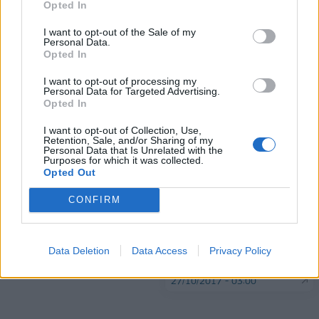
Opted In
πύλες του σε όλους
I want to opt-out of the Sale of my
Personal Data.
Opted In
I want to opt-out of processing my
Personal Data for Targeted Advertising.
ΠΕΡΙΣΣΌΤΕΡΑ ΣΕ ΑΥΤΉ ΤΗΝ ΚΑΤΗΓΟΡΊΑ
Opted In
I want to opt-out of Collection, Use,
Retention, Sale, and/or Sharing of my
Personal Data that Is Unrelated with the
Purposes for which it was collected.
Opted Out
Χτύπησαν ξανά οι ληστές
με το σίδερο
CONFIRM
Παρέμβαση του Σ.Π.Ο.Α.Κ.
27/10/2017 - 03:00
για τα φαινόμενα
υπεραλίευσης στον
Data Deletion
Data Access
Privacy Policy
Κορινθιακό Κόλπο
27/10/2017 - 03:00