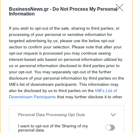
σε 843 μέσα ενημέρωσης-
εξάμηνο, στα 550 εκατ. ευρώ –
Ξεκίνησε το πενταετές
Καθαρά κέρδη 313 εκατ. ευρώ
BusinessNews.gr -
Do Not Process My Personal
Information
πρόγραμμα ενίσχυσης του
Τύπου
If you wish to opt-out of the sale, sharing to third parties, or
processing of your personal or sensitive information for
targeted advertising by us, please use the below opt-out
Η Chery επενδύει 75 εκατ. δολάρια στην KG Mobility
section to confirm your selection. Please note that after your
opt-out request is processed you may continue seeing
interest-based ads based on personal information utilized by
Το FIAT 500 Hybrid τώρα από
Ατρόμητος και Novibet
us or personal information disclosed to third parties prior to
18.990 ευρώ
συνεχίζουν μαζί: Ανανέωση της
your opt-out. You may separately opt-out of the further
συνεργασίας τους μέχρι το
disclosure of your personal information by third parties on the
2028
IAB’s list of downstream participants. This information may
also be disclosed by us to third parties on the
IAB’s List of
Downstream Participants
that may further disclose it to other
third parties.
18η συνεχόμενη χρονιά για τον ΟΤΕ στη διεθνή σειρά δεικτών
FTSE4Good
Personal Data Processing Opt Outs
I want to opt-out of the Sharing of my
personal data.
Alpha Bank: Για πρώτη φορά το Αρχαίο Θέατρο Επιδαύρου άνοιξε τις