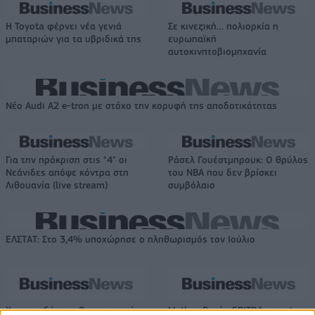
Η Toyota φέρνει νέα γενιά
Σε κινεζική… πολιορκία η
μπαταριών για τα υβριδικά της
ευρωπαϊκή
αυτοκινητοβιομηχανία
Νέο Audi A2 e-tron με στόχο την κορυφή της αποδοτικότητας
Για την πρόκριση στις "4" οι
Ράσελ Γουέστμπρουκ: Ο θρύλος
Νεάνιδες απόψε κόντρα στη
του NBA που δεν βρίσκει
Λιθουανία (live stream)
συμβόλαιο
ΕΛΣΤΑΤ: Στο 3,4% υποχώρησε ο πληθωρισμός τον Ιούλιο
Χρηματοδότηση 8 εκατ. ευρώ
Metlen: Ρεκόρ EBITDA στο α'