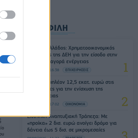
ρυφή
ΔΗΜΟΦΙΛΗ
Deloitte Ελλάδος: Χρηματοοικονομικός
σύμβουλος της ΔΕΗ για την είσοδο στην
πολωνική αγορά ενέργειας
ός
07/08/2026 - 16:38
ΕΠΙΧΕΙΡΗΣΕΙΣ
την
ΥΠΑΑΤ: Επιπλέον 12,5 εκατ. ευρώ στις
Περιφέρειες για την ενίσχυση της
βιοασφάλειας
07/08/2026 - 17:02
ΟΙΚΟΝΟΜΙΑ
Ελληνική Αναπτυξιακή Τράπεζα: Με
«προίκα» 2 δισ. ευρώ ανοίγει δρόμο για
ίο
δάνεια έως 5 δισ. σε μικρομεσαίες
ου