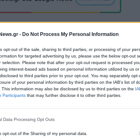
News.gr -
Do Not Process My Personal Information
Εθνική Παίδων: Απώλεσε προβάδισμα 13 πόντων και έχασε
to opt-out of the sale, sharing to third parties, or processing of your per
89 από το Ισραήλ
formation for targeted advertising by us, please use the below opt-out s
r selection. Please note that after your opt-out request is processed y
eing interest-based ads based on personal information utilized by us or
disclosed to third parties prior to your opt-out. You may separately opt-
α για την πώληση
Χρηματιστήριο Αθηνών: Εβδομαδιαία
losure of your personal information by third parties on the IAB’s list of
ofia South Ring Mall
άνοδος 1,76%, κέρδη 23,31% από τι
. This information may also be disclosed by us to third parties on the
IA
τ. ευρώ
αρχές του έτους
Participants
that may further disclose it to other third parties.
Media: Με ενίσχυση 8 εκατ. ευρώ σε 451 επιχειρήσεις ξεκίν
l Data Processing Opt Outs
το πρόγραμμα στήριξης- Κάλυψη εισφορών ΕΔΟΕΑΠ
o opt-out of the Sharing of my personal data.