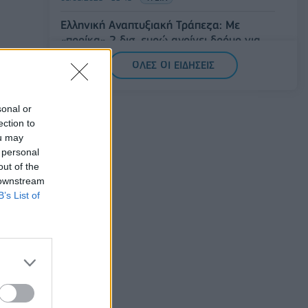
Ελληνική Αναπτυξιακή Τράπεζα: Με
«προίκα» 2 δισ. ευρώ ανοίγει δρόμο για
δάνεια έως 5 δισ. σε μικρομεσαίες
ΟΛΕΣ ΟΙ ΕΙΔΗΣΕΙΣ
08/08/2026 - 11:22
ΤΡΑΠΕΖΕΣ
5G παντού, 6G στον ορίζοντα: Πού
 84-
sonal or
βρίσκεται η Ελλάδα στη μεγάλη
ection to
τεχνολογική μετάβαση
ou may
08/08/2026 - 10:54
ΤΕΧΝΟΛΟΓΙΑ
 personal
out of the
 downstream
ς
B’s List of
ησε