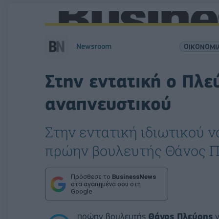
Newsroom
ΟΙΚΟΝΟΜΙ
Στην εντατική ο Πλε
αναπνευστικού
Στην εντατική ιδιωτικού 
πρώην βουλευτής Θάνος 
Πρόσθεσε το
BusinessNews
στα αγαπημένα σου στη
Google
πρώην βουλευτής
Θάνος Πλεύρης
ν