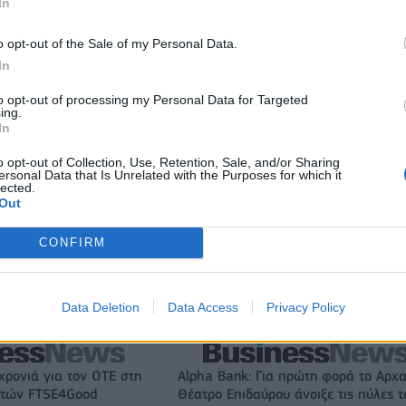
In
ιορκία η ευρωπαϊκή
Νέο Audi A2 e-tron με στόχο την κο
χανία
της αποδοτικότητας
o opt-out of the Sale of my Personal Data.
In
to opt-out of processing my Personal Data for Targeted
ΠΑΟΚ: Από σήμερα στη Θεσσαλονίκη ο Τρινκέρι
ing.
In
o opt-out of Collection, Use, Retention, Sale, and/or Sharing
ersonal Data that Is Unrelated with the Purposes for which it
lected.
ζίρος 98,7 εκατ. ευρώ
Deloitte Ελλάδος: Χρηματοοικονομικ
Out
ών 57% - Τα νέα
σύμβουλος της ΔΕΗ για την είσοδο σ
w & non alcohol
πολωνική αγορά ενέργειας
CONFIRM
Το FIAT 500 Hybrid τώρα από 18.990 ευρώ
Data Deletion
Data Access
Privacy Policy
χρονιά για τον ΟΤΕ στη
Alpha Bank: Για πρώτη φορά το Αρχα
ικτών FTSE4Good
Θέατρο Επιδαύρου άνοιξε τις πύλες τ