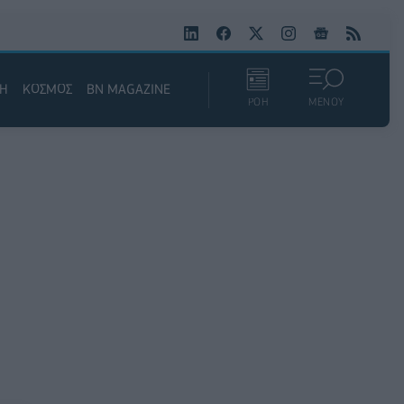
ΚΗ
ΚΟΣΜΟΣ
BN MAGAZINE
ΡΟΗ
ΜΕΝΟΥ