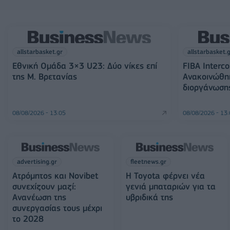
allstarbasket.gr
allstarbasket.
Εθνική Ομάδα 3×3 U23: Δύο νίκες επί
FIBA Interco
της Μ. Βρετανίας
Ανακοινώθη
διοργάνωση
08/08/2026 - 13:05
08/08/2026 - 13
advertising.gr
fleetnews.gr
Ατρόμητος και Novibet
Η Toyota φέρνει νέα
συνεχίζουν μαζί:
γενιά μπαταριών για τα
Ανανέωση της
υβριδικά της
συνεργασίας τους μέχρι
το 2028