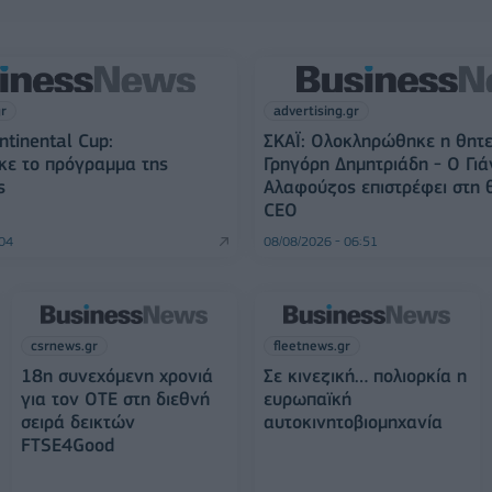
gr
advertising.gr
ntinental Cup:
ΣΚΑΪ: Ολοκληρώθηκε η θητε
κε το πρόγραμμα της
Γρηγόρη Δημητριάδη - Ο Γιά
ς
Αλαφούζος επιστρέφει στη 
CEO
:04
08/08/2026 - 06:51
csrnews.gr
fleetnews.gr
18η συνεχόμενη χρονιά
Σε κινεζική… πολιορκία η
για τον ΟΤΕ στη διεθνή
ευρωπαϊκή
σειρά δεικτών
αυτοκινητοβιομηχανία
FTSE4Good