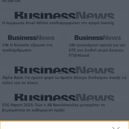
τα EBITDA
Η συμφωνία Arval-Athlon αναδιαμορφώνει την αγορά leasing
VW: Η δύσκολη εξίσωση της
18η συνεχόμενη χρονιά για τον
αναδιάρθρωσης
ΟΤΕ στη διεθνή σειρά δεικτών
FTSE4Good
Alpha Bank: Για πρώτη φορά το Αρχαίο Θέατρο Επιδαύρου άνοιξε τις
πύλες του σε όλους
ESG Report 2025: Πώς η ΑΒ Βασιλόπουλος μετατρέπει τη
βιωσιμότητα σε καθημερινή πράξη