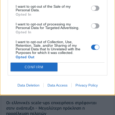
I want to opt-out of the Sale of my
Personal Data.
Opted In
I want to opt-out of processing my
Personal Data for Targeted Advertising.
Opted In
ΡΟΗ ΕΙΔΗΣΕΩΝ
I want to opt-out of Collection, Use,
Retention, Sale, and/or Sharing of my
Personal Data that Is Unrelated with the
Purposes for which it was collected.
Opted Out
Από τις 28 Αυγούστου η ψηφιακή ενεργοποίηση της
Κάρτας Αγρότη μέσω της ΕΑΕ 2026
CONFIRM
06/08/2026 - 16:51
ΟΙΚΟΝΟΜΙΑ
Eurobank: Εξελίξεις και προοπτικές στις αγορές
πετρελαίου και φυσικού αερίου στην Ευρώπη
Data Deletion
Data Access
Privacy Policy
06/08/2026 - 16:20
ΕΝΕΡΓΕΙΑ
Οι ελληνικές scale-ups επιχειρήσεις στρέφονται
στην ανάπτυξη - Μεγαλύτερη πρόκληση η
προσέλκυση πελατών