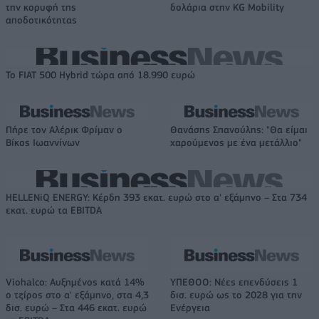
την κορυφή της
δολάρια στην KG Mobility
αποδοτικότητας
Το FIAT 500 Hybrid τώρα από 18.990 ευρώ
Πήρε τον Αλέρικ Φρίμαν ο
Θανάσης Σπανούλης: "Θα είμαι
Βίκος Ιωαννίνων
χαρούμενος με ένα μετάλλιο"
HELLENiQ ENERGY: Κέρδη 393 εκατ. ευρώ στο α' εξάμηνο – Στα 734
εκατ. ευρώ τα EBITDA
Viohalco: Αυξημένος κατά 14%
ΥΠΕΘΟΟ: Νέες επενδύσεις 1
ο τζίρος στο α' εξάμηνο, στα 4,3
δισ. ευρώ ως το 2028 για την
δισ. ευρώ – Στα 446 εκατ. ευρώ
Ενέργεια