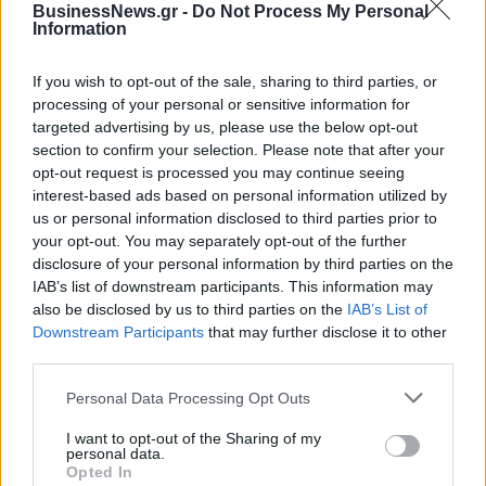
BusinessNews.gr -
Do Not Process My Personal
Information
ΠΕΡΙΣΣΌΤΕΡΑ ΣΕ ΑΥΤΉ ΤΗΝ ΚΑΤΗΓΟΡΊΑ
If you wish to opt-out of the sale, sharing to third parties, or
processing of your personal or sensitive information for
targeted advertising by us, please use the below opt-out
section to confirm your selection. Please note that after your
opt-out request is processed you may continue seeing
interest-based ads based on personal information utilized by
Πτώχευση κήρυξε ο δήμος
us or personal information disclosed to third parties prior to
Αχαρνών λόγω χρεών
Τσακαλώτος: "Δεν θα
your opt-out. You may separately opt-out of the further
υπάρξει νέο
disclosure of your personal information by third parties on the
03/08/2016 - 03:00
συμπληρωματικό
IAB’s list of downstream participants. This information may
μνημόνιο"
also be disclosed by us to third parties on the
IAB’s List of
Downstream Participants
that may further disclose it to other
03/08/2016 - 03:00
third parties.
Personal Data Processing Opt Outs
I want to opt-out of the Sharing of my
personal data.
Opted In