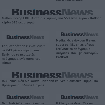
Metlen: Ρεκόρ EBITDA στο α' εξάμηνο, στα 550 εκατ. ευρώ – Καθαρά
κέρδη 313 εκατ. ευρώ
Media: Με ενίσχυση 8 εκατ.
ευρώ σε 451 επιχειρήσεις
Χρηματοδότηση 8 εκατ. ευρώ
ξεκίνησε το πρόγραμμα
σε 843 μέσα ενημέρωσης-
στήριξης- Κάλυψη εισφορών
Ξεκίνησε το πενταετές
ΕΔΟΕΑΠ
πρόγραμμα ενίσχυσης του
Τύπου
IAB Hellas: Νέα Διοικούσα Επιτροπή και νέο Διοικητικό Συμβούλιο -
Πρόεδρος ο Γαληνός Γιαγλής
Νέο Audi A2 e-tron με στόχο
Η Chery επενδύει 75 εκατ.