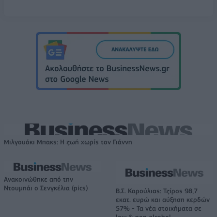
Μιλγουόκι Μπακς: Η ζωή χωρίς τον Γιάννη
Ανακοινώθηκε από την
Ντουμπάι ο Σενγκέλια (pics)
Β.Σ. Καρούλιας: Τζίρος 98,7
εκατ. ευρώ και αύξηση κερδών
57% - Τα νέα στοιχήματα σε
low & non alcohol