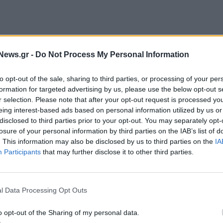
News.gr -
Do Not Process My Personal Information
to opt-out of the sale, sharing to third parties, or processing of your per
formation for targeted advertising by us, please use the below opt-out s
r selection. Please note that after your opt-out request is processed y
 οι ευρωβουλευτές ενέκριναν την πρόταση για
eing interest-based ads based on personal information utilized by us or
disclosed to third parties prior to your opt-out. You may separately opt-
 της Ευρωπαϊκής Ένωσης (ΤΑΕΕ)
, η οποία θα
losure of your personal information by third parties on the IAB’s list of
. This information may also be disclosed by us to third parties on the
IA
Participants
that may further disclose it to other third parties.
l Data Processing Opt Outs
αταβολές (30 εκατ. ευρώ και 2,3 εκατ. ευρώ
o opt-out of the Sharing of my personal data.
 προσπαθειών ανάκαμψης. Η στήριξη της ΕΕ θα