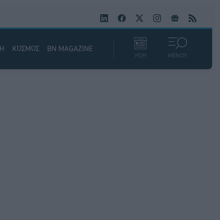
ΚΗ
ΚΟΣΜΟΣ
BN MAGAZINE
ΡΟΗ
ΜΕΝΟΥ