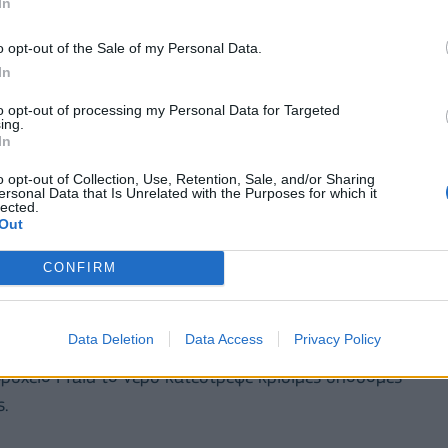
In
ώπισης καταστάσεων έκτακτης ανάγκης,
σικών υποδομών και δημόσιων υπηρεσιών, του
o opt-out of the Sale of my Personal Data.
In
καταστροφές και της παροχής προσωρινής
πειγόντων μέτρων ανάκαμψης.
to opt-out of processing my Personal Data for Targeted
ing.
In
ον Ιούλιο του 2025 έπληξαν κυρίως τις περιφέρειες
ους και εκτοπίζοντας χιλιάδες, ενώ κατέστρεψαν
o opt-out of Collection, Use, Retention, Sale, and/or Sharing
ersonal Data that Is Unrelated with the Purposes for which it
λληλα τις υπηρεσίες εκπαίδευσης και υγειονομικής
lected.
Out
αμένη ξηρασία, έντονους καύσωνες και αρκετές
η διάρκεια του προηγούμενου έτους, με τις πιο
CONFIRM
γουστο του 2025, αναγκάζοντας μαζικές εκκενώσεις
Η Ρουμανία αντιμετώπισε σοβαρές πλημμύρες τον
Data Deletion
Data Access
Privacy Policy
ρες έντονων βροχοπτώσεων. Αρκετές περιοχές
ρυχείο Praid το νερό κατέστρεψε κρίσιμες υποδομές
ς.