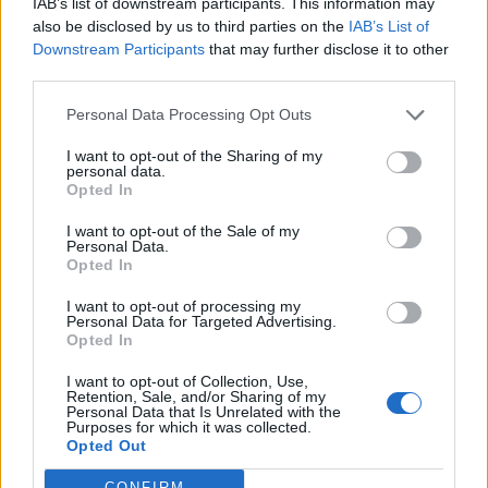
IAB’s list of downstream participants. This information may
also be disclosed by us to third parties on the
IAB’s List of
Downstream Participants
that may further disclose it to other
third parties.
Media: Με ενίσχυση 8 εκατ.
ευρώ σε 451 επιχειρήσεις
Deloitte Ελλάδος:
Personal Data Processing Opt Outs
ξεκίνησε το πρόγραμμα
Χρηματοοικονομικός
στήριξης- Κάλυψη εισφορών
σύμβουλος της ΔΕΗ για την
ΕΔΟΕΑΠ
I want to opt-out of the Sharing of my
είσοδο στην πολωνική αγορά
personal data.
ενέργειας
Opted In
I want to opt-out of the Sale of my
Personal Data.
Opted In
IAB Hellas: Νέα Διοικούσα Επιτροπή και νέο Διοικητικό Συμβούλιο -
Πρόεδρος ο Γαληνός Γιαγλής
I want to opt-out of processing my
Personal Data for Targeted Advertising.
Opted In
Η Toyota φέρνει νέα γενιά
Σε κινεζική… πολιορκία η
I want to opt-out of Collection, Use,
μπαταριών για τα υβριδικά της
ευρωπαϊκή
Retention, Sale, and/or Sharing of my
αυτοκινητοβιομηχανία
Personal Data that Is Unrelated with the
Purposes for which it was collected.
Opted Out
CONFIRM