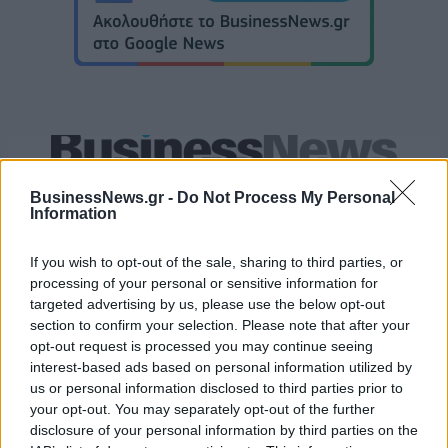
Live στις 19:30, η πρεμιέρα της Εθνικής Κορασίδων κόντρα στην
Ιρλανδία
BusinessNews.gr -
Do Not Process My Personal
Information
If you wish to opt-out of the sale, sharing to third parties, or
Ευρωπαϊκό Παίδων: Λύγισε
processing of your personal or sensitive information for
στην παράταση η Ελλάδα, 96-
Fourlis: Συμφωνία για την
targeted advertising by us, please use the below opt-out
86 από την Ισπανία (pics)
πώληση συμμετοχής στο Sofia
section to confirm your selection. Please note that after your
South Ring Mall έναντι 49,35
opt-out request is processed you may continue seeing
εκατ. ευρώ
interest-based ads based on personal information utilized by
us or personal information disclosed to third parties prior to
your opt-out. You may separately opt-out of the further
Β.Σ. Καρούλιας: Τζίρος 98,7 εκατ. ευρώ και αύξηση κερδών 57% - Τα
disclosure of your personal information by third parties on the
νέα στοιχήματα σε low & non alcohol