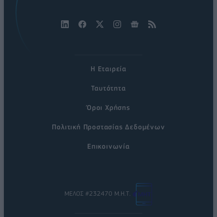
Η Εταιρεία
Ταυτότητα
Όροι Χρήσης
Πολιτική Προστασίας Δεδομένων
Επικοινωνία
ΜΕΛΟΣ #232470 Μ.Η.Τ.