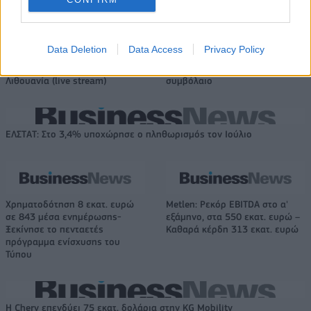
Νέο Audi A2 e-tron με στόχο την κορυφή της αποδοτικότητας
Data Deletion
Data Access
Privacy Policy
Για την πρόκριση στις "4" οι
Ράσελ Γουέστμπρουκ: Ο θρύλος
Νεάνιδες απόψε κόντρα στη
του NBA που δεν βρίσκει
Λιθουανία (live stream)
συμβόλαιο
ΕΛΣΤΑΤ: Στο 3,4% υποχώρησε ο πληθωρισμός τον Ιούλιο
Χρηματοδότηση 8 εκατ. ευρώ
Metlen: Ρεκόρ EBITDA στο α'
σε 843 μέσα ενημέρωσης-
εξάμηνο, στα 550 εκατ. ευρώ –
Ξεκίνησε το πενταετές
Καθαρά κέρδη 313 εκατ. ευρώ
πρόγραμμα ενίσχυσης του
Τύπου
Η Chery επενδύει 75 εκατ. δολάρια στην KG Mobility