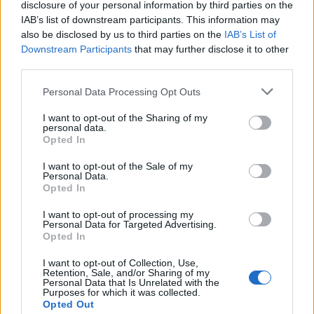
disclosure of your personal information by third parties on the
Το FIAT 500 Hybrid τώρα από
Ατρόμητος και Novibet
IAB’s list of downstream participants. This information may
18.990 ευρώ
συνεχίζουν μαζί: Ανανέωση της
also be disclosed by us to third parties on the
IAB’s List of
συνεργασίας τους μέχρι το
Downstream Participants
that may further disclose it to other
2028
third parties.
Personal Data Processing Opt Outs
18η συνεχόμενη χρονιά για τον ΟΤΕ στη διεθνή σειρά δεικτών
I want to opt-out of the Sharing of my
FTSE4Good
personal data.
Opted In
I want to opt-out of the Sale of my
Alpha Bank: Για πρώτη φορά το Αρχαίο Θέατρο Επιδαύρου άνοιξε τις
Personal Data.
πύλες του σε όλους
Opted In
I want to opt-out of processing my
Personal Data for Targeted Advertising.
Opted In
I want to opt-out of Collection, Use,
ΠΕΡΙΣΣΌΤΕΡΑ ΣΕ ΑΥΤΉ ΤΗΝ ΚΑΤΗΓΟΡΊΑ
Retention, Sale, and/or Sharing of my
Personal Data that Is Unrelated with the
Purposes for which it was collected.
Opted Out