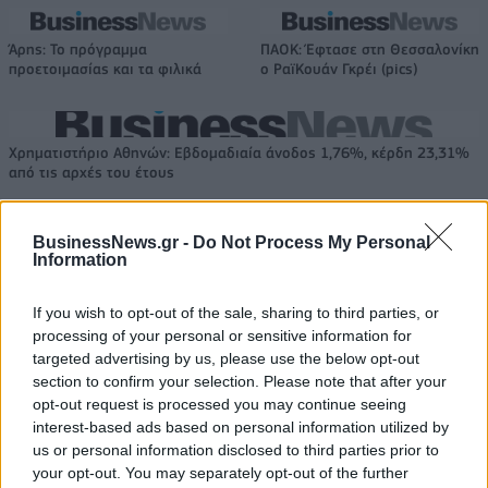
Άρης: Το πρόγραμμα
ΠΑΟΚ: Έφτασε στη Θεσσαλονίκη
προετοιμασίας και τα φιλικά
ο ΡαϊΚουάν Γκρέι (pics)
Χρηματιστήριο Αθηνών: Εβδομαδιαία άνοδος 1,76%, κέρδη 23,31%
από τις αρχές του έτους
BusinessNews.gr -
Do Not Process My Personal
Information
Ελληνική Αναπτυξιακή Τράπεζα:
Υπ. Μεταφορών: Οριστική λύση
Με «προίκα» 2 δισ. ευρώ
στο ζήτημα των πινακίδων
If you wish to opt-out of the sale, sharing to third parties, or
ανοίγει δρόμο για δάνεια έως 5
κυκλοφορίας - Τέλος στις
processing of your personal or sensitive information for
δισ. σε μικρομεσαίες
χρονοβόρες διαδικασίες
targeted advertising by us, please use the below opt-out
section to confirm your selection. Please note that after your
opt-out request is processed you may continue seeing
Η Chery επενδύει 75 εκατ. δολάρια στην KG Mobility
interest-based ads based on personal information utilized by
us or personal information disclosed to third parties prior to
your opt-out. You may separately opt-out of the further