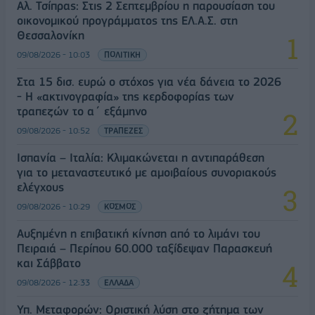
Αλ. Τσίπρας: Στις 2 Σεπτεμβρίου η παρουσίαση του
οικονομικού προγράμματος της ΕΛ.Α.Σ. στη
Θεσσαλονίκη
09/08/2026 - 10:03
ΠΟΛΙΤΙΚΗ
Στα 15 δισ. ευρώ ο στόχος για νέα δάνεια το 2026
- Η «ακτινογραφία» της κερδοφορίας των
τραπεζών το α΄ εξάμηνο
09/08/2026 - 10:52
ΤΡΑΠΕΖΕΣ
Ισπανία – Ιταλία: Κλιμακώνεται η αντιπαράθεση
για το μεταναστευτικό με αμοιβαίους συνοριακούς
ελέγχους
09/08/2026 - 10:29
ΚΟΣΜΟΣ
Αυξημένη η επιβατική κίνηση από το λιμάνι του
Πειραιά – Περίπου 60.000 ταξίδεψαν Παρασκευή
και Σάββατο
09/08/2026 - 12:33
ΕΛΛΑΔΑ
Υπ. Μεταφορών: Οριστική λύση στο ζήτημα των