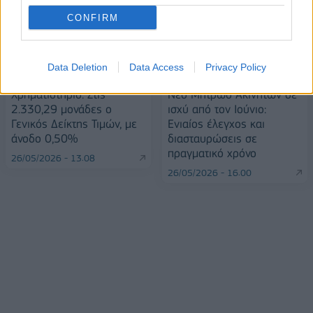
CONFIRM
Data Deletion
Data Access
Privacy Policy
Χρηματιστήριο: Στις
Νέο Μητρώο Ακινήτων σε
2.330,29 μονάδες ο
ισχύ από τον Ιούνιο:
Γενικός Δείκτης Τιμών, με
Ενιαίος έλεγχος και
άνοδο 0,50%
διασταυρώσεις σε
πραγματικό χρόνο
26/05/2026 - 13:08
26/05/2026 - 16:00