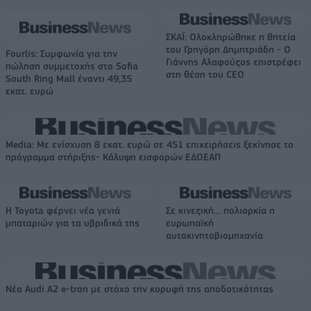
ΣΚΑΪ: Ολοκληρώθηκε η θητεία
του Γρηγόρη Δημητριάδη - Ο
Fourlis: Συμφωνία για την
Γιάννης Αλαφούζος επιστρέφει
πώληση συμμετοχής στο Sofia
στη θέση του CEO
South Ring Mall έναντι 49,35
εκατ. ευρώ
Media: Με ενίσχυση 8 εκατ. ευρώ σε 451 επιχειρήσεις ξεκίνησε το
πρόγραμμα στήριξης- Κάλυψη εισφορών ΕΔΟΕΑΠ
Η Toyota φέρνει νέα γενιά
Σε κινεζική… πολιορκία η
μπαταριών για τα υβριδικά της
ευρωπαϊκή
αυτοκινητοβιομηχανία
Νέο Audi A2 e-tron με στόχο την κορυφή της αποδοτικότητας