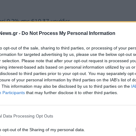
εί 0,2% στις 610,37 μονάδες.
News.gr -
Do Not Process My Personal Information
C 40 υποχωρεί επίσης 0,1%, ενώ ο βρετανικός FTSE
to opt-out of the sale, sharing to third parties, or processing of your per
formation for targeted advertising by us, please use the below opt-out s
ει μικρά κέρδη 0,1%, ενώ ο ισπανικός IBEX
r selection. Please note that after your opt-out request is processed y
eing interest-based ads based on personal information utilized by us or
disclosed to third parties prior to your opt-out. You may separately opt-
losure of your personal information by third parties on the IAB’s list of
. This information may also be disclosed by us to third parties on the
IA
Participants
that may further disclose it to other third parties.
l Data Processing Opt Outs
o opt-out of the Sharing of my personal data.