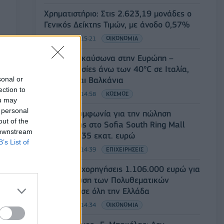
Χρηματιστήριο: Στις 2.623,19 μονάδες ο
Γενικός Δείκτης Τιμών, με άνοδο 0,57%
07/08/2026 - 15:21
ΟΙΚΟΝΟΜΙΑ
Νέο κύμα καύσωνα στην Ευρώπη –
Θερμοκρασίες άνω των 40°C σε Ιταλία,
sonal or
Ισπανία και Βαλκάνια
ection to
07/08/2026 - 14:58
ΚΟΣΜΟΣ
ou may
 personal
Fourlis: Συμφωνία για την πώληση
out of the
συμμετοχής στο Sofia South Ring Mall
 downstream
έναντι 49,35 εκατ. ευρώ
B’s List of
07/08/2026 - 14:39
ΕΠΙΧΕΙΡΗΣΕΙΣ
ΥΠΠΟ: Επιχορηγήσεις 1.106.000 ευρώ για
την ενίσχυση των Πολυθεματικών
Φεστιβάλ σε όλη την Ελλάδα
07/08/2026 - 14:34
ΟΙΚΟΝΟΜΙΑ