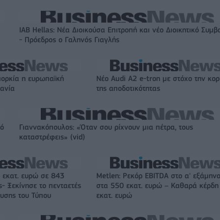
IAB Hellas: Νέα Διοικούσα Επιτροπή και νέο Διοικητικό Συμβ
- Πρόεδρος ο Γαληνός Γιαγλής
ιορκία η ευρωπαϊκή
Νέο Audi A2 e-tron με στόχο την κο
χανία
της αποδοτικότητας
πό
Γιαννακόπουλος: «Όταν σου ρίχνουν μια πέτρα, τους
καταστρέφεις» (vid)
 εκατ. ευρώ σε 843
Metlen: Ρεκόρ EBITDA στο α' εξάμηνο
- Ξεκίνησε το πενταετές
στα 550 εκατ. ευρώ – Καθαρά κέρδη
υσης του Τύπου
εκατ. ευρώ