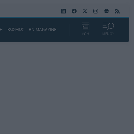
ΚΗ
ΚΟΣΜΟΣ
BN MAGAZINE
ΡΟΗ
ΜΕΝΟΥ