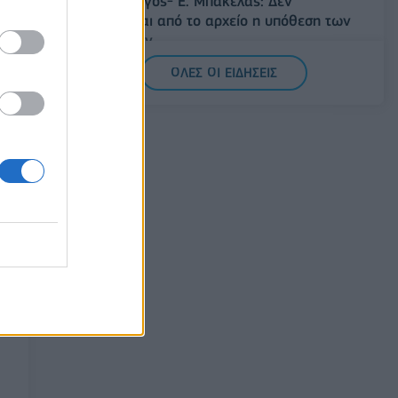
Άρειος Πάγος- Ε. Μπακέλας: Δεν
ανασύρεται από το αρχείο η υπόθεση των
υποκλοπών
07/08/2026 - 14:11
ΕΛΛΑΔΑ
ΟΛΕΣ ΟΙ ΕΙΔΗΣΕΙΣ
Σαουδική Αραβία, Τουρκία και Πακιστάν
υπογράφουν κοινή αμυντική συμφωνία
07/08/2026 - 13:47
ΚΟΣΜΟΣ