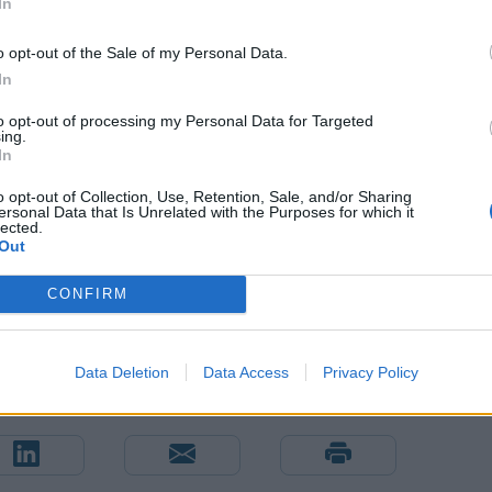
In
o opt-out of the Sale of my Personal Data.
In
to opt-out of processing my Personal Data for Targeted
σε για ακόμη μια φορά χθες Τρίτη να διατάξει να
ing.
In
ία με τη χώρα αυτή, ενώ ο ιρανικός στρατός
ι ΗΠΑ ξαναρχίσουν τον πόλεμο.
o opt-out of Collection, Use, Retention, Sale, and/or Sharing
ersonal Data that Is Unrelated with the Purposes for which it
lected.
Out
CONFIRM
Data Deletion
Data Access
Privacy Policy