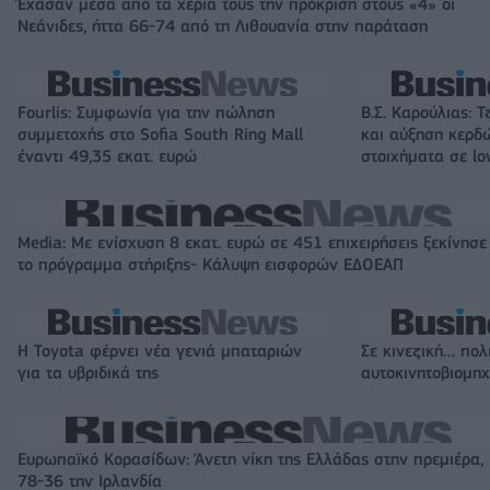
Έχασαν μέσα από τα χέρια τους την πρόκριση στους «4» οι
Νεάνιδες, ήττα 66-74 από τη Λιθουανία στην παράταση
Fourlis: Συμφωνία για την πώληση
Β.Σ. Καρούλιας: Τ
συμμετοχής στο Sofia South Ring Mall
και αύξηση κερδ
έναντι 49,35 εκατ. ευρώ
στοιχήματα σε lo
Media: Με ενίσχυση 8 εκατ. ευρώ σε 451 επιχειρήσεις ξεκίνησε
το πρόγραμμα στήριξης- Κάλυψη εισφορών ΕΔΟΕΑΠ
Η Toyota φέρνει νέα γενιά μπαταριών
Σε κινεζική… πολ
για τα υβριδικά της
αυτοκινητοβιομη
Ευρωπαϊκό Κορασίδων: Άνετη νίκη της Ελλάδας στην πρεμιέρα,
78-36 την Ιρλανδία