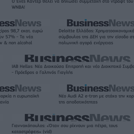
Ο Ένες Καντέρ θέλει να δηλώσει συμμετοχή στο ντραφτ του
WNBA!
ζίρος 98,7 εκατ. ευρώ
Deloitte Ελλάδος: Χρηματοοικονομικ
ών 57% - Τα νέα
σύμβουλος της ΔΕΗ για την είσοδο σ
w & non alcohol
πολωνική αγορά ενέργειας
IAB Hellas: Νέα Διοικούσα Επιτροπή και νέο Διοικητικό Συμβ
- Πρόεδρος ο Γαληνός Γιαγλής
ιορκία η ευρωπαϊκή
Νέο Audi A2 e-tron με στόχο την κο
χανία
της αποδοτικότητας
Γιαννακόπουλος: «Όταν σου ρίχνουν μια πέτρα, τους
καταστρέφεις» (vid)