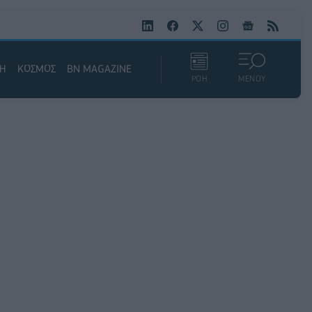
ΚΗ
ΚΟΣΜΟΣ
BN MAGAZINE
ΡΟΗ
ΜΕΝΟΥ