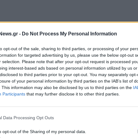
News.gr -
Do Not Process My Personal Information
θώς η αβεβαιότητα για ειρηνευτική συμφωνία στη
to opt-out of the sale, sharing to third parties, or processing of your per
ενού του Ορμούζ παραμένουν στο επίκεντρο. Τα
formation for targeted advertising by us, please use the below opt-out s
πρεντ σημείωσαν νωρίτερα άνοδο κατά 3,47% στα
r selection. Please note that after your opt-out request is processed y
eing interest-based ads based on personal information utilized by us or
ίνδυνοι για τον πληθωρισμό, που τροφοδοτούνται
disclosed to third parties prior to your opt-out. You may separately opt-
ν σήμερα νέες πιέσεις στις παγκόσμιες αγορές
losure of your personal information by third parties on the IAB’s list of
τούς ομολόγου αυξήθηκαν κατά περίπου 6 μονάδες
. This information may also be disclosed by us to third parties on the
IA
Participants
that may further disclose it to other third parties.
απωνικών τίτλων ανήλθαν σε υψηλά επίπεδα ρεκόρ.
γου αυξήθηκε νωρίτερα στο 4,5438%.
l Data Processing Opt Outs
o opt-out of the Sharing of my personal data.