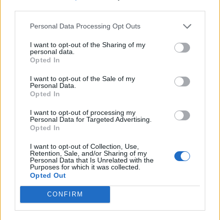
third parties.
Ντουράντ: "Ο Γιάννης θα
Οι διακοπές των Γάλλων του
Personal Data Processing Opt Outs
μπορούσε να 'ναι ο κορυφαίος
Παναθηναϊκού με τέσσερις
όλων"! (vid)
συμπατριώτες τους στη Μύκονο
(pic)
I want to opt-out of the Sharing of my
personal data.
Opted In
I want to opt-out of the Sale of my
Είσοδος της γαλλικής Meridiam στην ηλεκτρική διασύνδεση Ελλάδας
Personal Data.
– Κύπρου
Opted In
I want to opt-out of processing my
Personal Data for Targeted Advertising.
Opted In
Coca-Cola HBC: Άνοδος 11,4%
Cenergy Holdings: Άνοδος 45%
I want to opt-out of Collection, Use,
στα καθαρά κέρδη του α΄
στα καθαρά κέρδη του α΄
Retention, Sale, and/or Sharing of my
εξαμήνου – Στα 524,4 εκατ.
εξαμήνου, στα 138 εκατ. ευρώ
Personal Data that Is Unrelated with the
Purposes for which it was collected.
ευρώ
Opted Out
CONFIRM
Η συμφωνία Arval-Athlon αναδιαμορφώνει την αγορά leasing