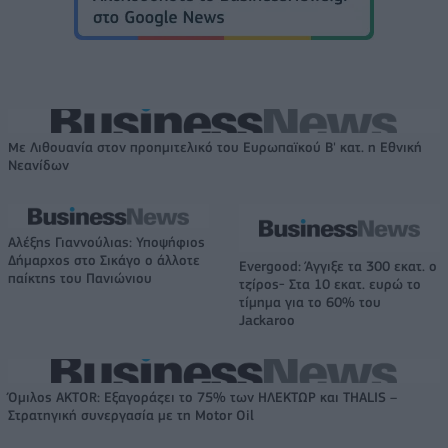
Με Λιθουανία στον προημιτελικό του Ευρωπαϊκού Β' κατ. η Εθνική
Νεανίδων
Αλέξης Γιαννούλιας: Υποψήφιος
Δήμαρχος στο Σικάγο ο άλλοτε
Evergood: Άγγιξε τα 300 εκατ. ο
παίκτης του Πανιώνιου
τζίρος- Στα 10 εκατ. ευρώ το
τίμημα για το 60% του
Jackaroo
Όμιλος AKTOR: Εξαγοράζει το 75% των ΗΛΕΚΤΩΡ και THALIS –
Στρατηγική συνεργασία με τη Motor Oil