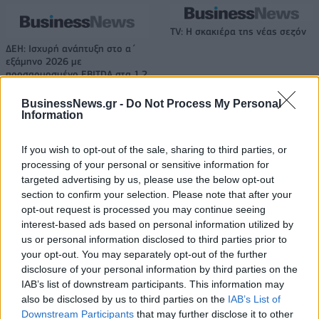
TV: Η σκακιέρα της νέας σεζόν
ΔΕΗ: Ισχυρή ανάπτυξη στο α΄
εξάμηνο 2026 με
προσαρμοσμένο EBITDA στα 1,2
δισ. ευρώ
BusinessNews.gr -
Do Not Process My Personal
Information
IAB Hellas: Νέα Διοικούσα Επιτροπή και νέο Διοικητικό Συμβούλιο -
If you wish to opt-out of the sale, sharing to third parties, or
Πρόεδρος ο Γαληνός Γιαγλής
processing of your personal or sensitive information for
targeted advertising by us, please use the below opt-out
section to confirm your selection. Please note that after your
opt-out request is processed you may continue seeing
Νέο Audi A2 e-tron με στόχο
Η Chery επενδύει 75 εκατ.
την κορυφή της
δολάρια στην KG Mobility
interest-based ads based on personal information utilized by
αποδοτικότητας
us or personal information disclosed to third parties prior to
your opt-out. You may separately opt-out of the further
disclosure of your personal information by third parties on the
IAB’s list of downstream participants. This information may
Το FIAT 500 Hybrid τώρα από 18.990 ευρώ
also be disclosed by us to third parties on the
IAB’s List of
Downstream Participants
that may further disclose it to other