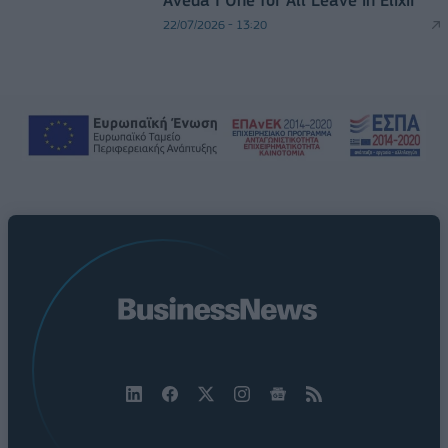
Aveda I One for All Leave in Elixir
22/07/2026 - 13:20