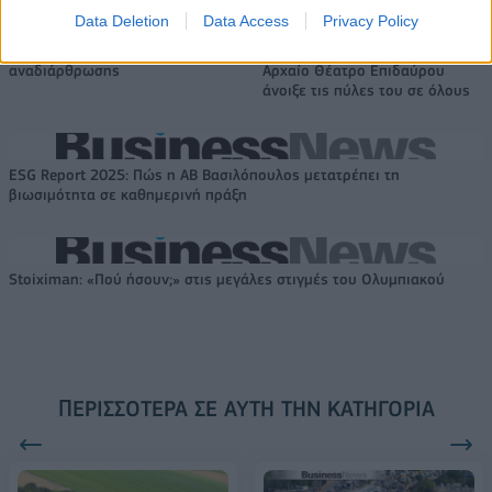
Data Deletion
Data Access
Privacy Policy
VW: Η δύσκολη εξίσωση της
Alpha Bank: Για πρώτη φορά το
αναδιάρθρωσης
Αρχαίο Θέατρο Επιδαύρου
άνοιξε τις πύλες του σε όλους
ESG Report 2025: Πώς η ΑΒ Βασιλόπουλος μετατρέπει τη
βιωσιμότητα σε καθημερινή πράξη
Stoiximan: «Πού ήσουν;» στις μεγάλες στιγμές του Ολυμπιακού
ΠΕΡΙΣΣΌΤΕΡΑ ΣΕ ΑΥΤΉ ΤΗΝ ΚΑΤΗΓΟΡΊΑ