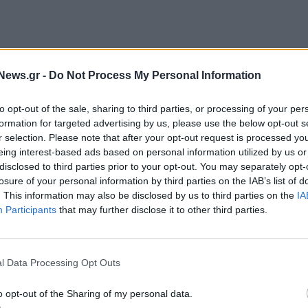
 τζίρο των εγχώριων βιομηχανιών προήλθε:
News.gr -
Do Not Process My Personal Information
ους τομέων της βιομηχανίας:
to opt-out of the sale, sharing to third parties, or processing of your per
formation for targeted advertising by us, please use the below opt-out s
σιών ορυχείων-λατομείων.
r selection. Please note that after your opt-out request is processed y
eing interest-based ads based on personal information utilized by us or
disclosed to third parties prior to your opt-out. You may separately opt-
losure of your personal information by third parties on the IAB’s list of
. This information may also be disclosed by us to third parties on the
IA
Participants
that may further disclose it to other third parties.
l Data Processing Opt Outs
o opt-out of the Sharing of my personal data.