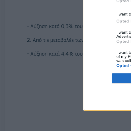
Opted 
I want t
Opted 
- Αύξηση κατά 0,3% του δείκτη κύκλου εργασ
I want 
Advertis
2. Από τις μεταβολές των δεικτών των επιμέ
Opted 
I want t
- Αύξηση κατά 4,4% του δείκτη κύκλου εργασ
of my P
was col
Opted 