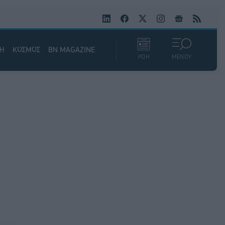
ΚΗ
ΚΟΣΜΟΣ
BN MAGAZINE
ΡΟΗ
ΜΕΝΟΥ