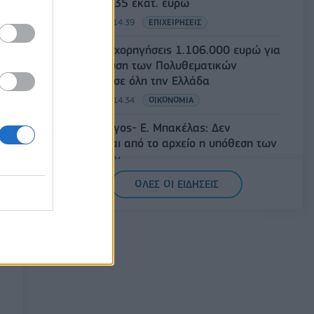
έναντι 49,35 εκατ. ευρώ
07/08/2026 - 14:39
ΕΠΙΧΕΙΡΗΣΕΙΣ
ΥΠΠΟ: Επιχορηγήσεις 1.106.000 ευρώ για
την ενίσχυση των Πολυθεματικών
Φεστιβάλ σε όλη την Ελλάδα
07/08/2026 - 14:34
ΟΙΚΟΝΟΜΙΑ
Άρειος Πάγος- Ε. Μπακέλας: Δεν
ανασύρεται από το αρχείο η υπόθεση των
υποκλοπών
07/08/2026 - 14:11
ΕΛΛΑΔΑ
ΟΛΕΣ ΟΙ ΕΙΔΗΣΕΙΣ
Σαουδική Αραβία, Τουρκία και Πακιστάν
υπογράφουν κοινή αμυντική συμφωνία
07/08/2026 - 13:47
ΚΟΣΜΟΣ