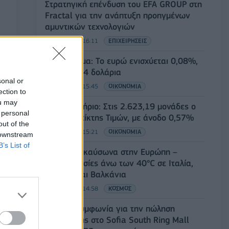
Στρατηγική επένδυση του EFA GROUP στη
Fractal για την ανάπτυξη προηγμένων
αμυντικών τεχνολογιών
07/08/2026 - 16:11
ΕΠΙΧΕΙΡΗΣΕΙΣ
Συνάλλαγμα: Το ευρώ ενισχύεται 0,08%,
στα 1,1534 δολάρια
sonal or
07/08/2026 - 15:45
ΟΙΚΟΝΟΜΙΑ
ection to
ou may
Χρηματιστήριο: Στις 2.623,19 μονάδες ο
 personal
Γενικός Δείκτης Τιμών, με άνοδο 0,57%
out of the
07/08/2026 - 15:21
ΟΙΚΟΝΟΜΙΑ
 downstream
B’s List of
Νέο κύμα καύσωνα στην Ευρώπη –
Θερμοκρασίες άνω των 40°C σε Ιταλία,
Ισπανία και Βαλκάνια
07/08/2026 - 14:58
ΚΟΣΜΟΣ
Fourlis: Συμφωνία για την πώληση
συμμετοχής στο Sofia South Ring Mall