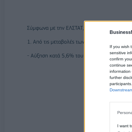
Σύμφωνα με την ΕΛΣΤΑΤ, αυτή η αύξηση στον
Business
1. Από τις μεταβολές των δεικτών των επιμέρ
If you wish 
sensitive in
- Αύξηση κατά 5,6% του δείκτη κύκλου εργα
confirm you
continue se
information 
further disc
participants
Downstream 
Persona
I want t