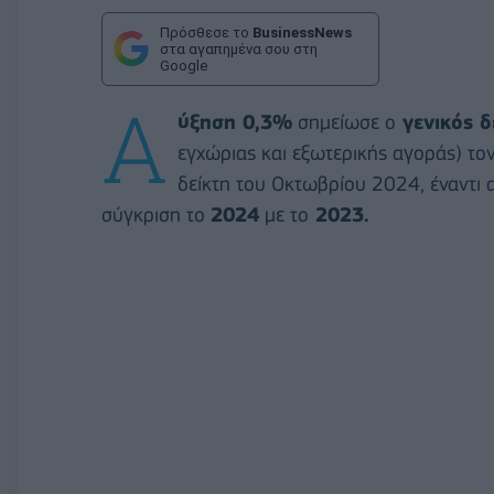
Πρόσθεσε το
BusinessNews
στα αγαπημένα σου στη
Google
Α
ύξηση 0,3%
σημείωσε ο
γενικός δ
εγχώριας και εξωτερικής αγοράς) το
δείκτη του Οκτωβρίου 2024, έναντι 
σύγκριση το
2024
με το
2023.