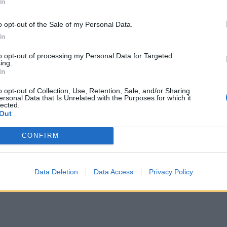
In
o opt-out of the Sale of my Personal Data.
In
ιών μεταποίησης.
to opt-out of processing my Personal Data for Targeted
ing.
ρους αγορών:
In
o opt-out of Collection, Use, Retention, Sale, and/or Sharing
ιών εξωτερικής αγοράς.
ersonal Data that Is Unrelated with the Purposes for which it
lected.
Out
CONFIRM
Data Deletion
Data Access
Privacy Policy