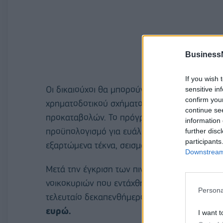
Business
If you wish 
Οι δικαιούχοι θα μπορούν από αυτή την εβδ
sensitive in
confirm you
χρηματοδοτικού σχήματος, ενώ ταυτόχρονα θα
continue se
προκαταβολών. Το πρόγραμμα προσφέρει υψηλ
information 
προϋπολογισμό για ευάλωτα νοικοκυριά, οικογ
further disc
participants
εξαρτώμενα τέκνα, σεισμόπληκτους και πληγέ
Downstream 
Μετά την έγκριση των πινάκων του
«Εξοικο
νοικοκυριών που εντάχθηκαν σε προγράμματα
Persona
τελευταίο δεκαπενθήμερο ξεπερνά τις
135.00
ευρώ.
I want t