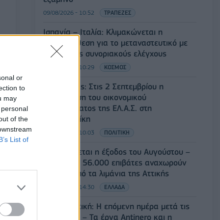
09/08/2026 - 10:52
ΤΡΑΠΕΖΕΣ
Ισπανία – Ιταλία: Κλιμακώνεται η
αντιπαράθεση για το μεταναστευτικό με
αμοιβαίους συνοριακούς ελέγχους
09/08/2026 - 10:29
ΚΟΣΜΟΣ
sonal or
Αλ. Τσίπρας: Στις 2 Σεπτεμβρίου η
ection to
παρουσίαση του οικονομικού
ou may
προγράμματος της ΕΛ.Α.Σ. στη
 personal
Θεσσαλονίκη
out of the
 downstream
09/08/2026 - 10:03
ΠΟΛΙΤΙΚΗ
B’s List of
Κορυφώνεται η έξοδος του Αυγούστου –
Πάνω από 56.000 επιβάτες αναχωρούν
σήμερα από τα λιμάνια της Αττικής
08/08/2026 - 14:30
ΕΛΛΑΔΑ
Δυτική Αττική: Η επόμενη ημέρα μετά τις
πυρκαγιές – Τα έργα Antinero και η