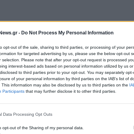
News.gr -
Do Not Process My Personal Information
to opt-out of the sale, sharing to third parties, or processing of your per
ομάδα να προχωρήσουν στην επιλογή
formation for targeted advertising by us, please use the below opt-out s
r selection. Please note that after your opt-out request is processed y
 ξεκινήσει η διαδικασία καταβολής των
eing interest-based ads based on personal information utilized by us or
ά ποσοστά επιχορήγησης και ειδικό
disclosed to third parties prior to your opt-out. You may separately opt-
ένειες με ΑμεΑ, οικογένειες με τρία ή περισσότερα
losure of your personal information by third parties on the IAB’s list of
. This information may also be disclosed by us to third parties on the
IA
ντες από φυσικές καταστροφές.
Participants
that may further disclose it to other third parties.
νομώ 2025»
, ο
συνολικός αριθμός
των
 ενεργειακής αναβάθμισης και εξοικονόμησης το
l Data Processing Opt Outs
0,
με συνολικό προϋπολογισμό πάνω από
1,1 δισ.
o opt-out of the Sharing of my personal data.