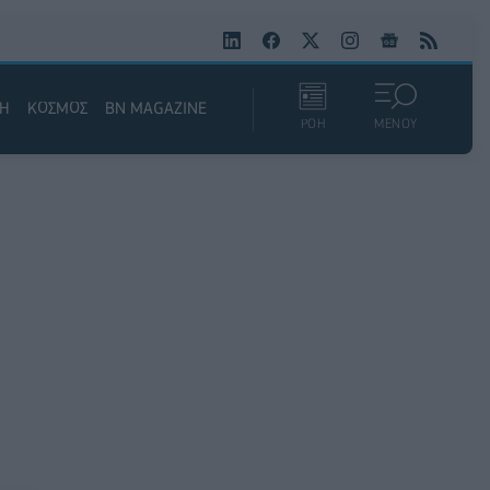
ΚΗ
ΚΟΣΜΟΣ
BN MAGAZINE
ΡΟΗ
ΜΕΝΟΥ