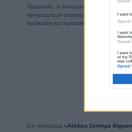
Opted 
Παράλληλα, το Υπουργείο έχει υλοποιήσει σε
I want t
προγραμμάτων ενεργειακής αναβάθμισης, με
Opted 
διαδικασίες και παρατάσεις:
I want 
Advertis
Opted 
I want t
of my P
was col
Opted 
Στο πρόγραμμα
«Αλλάζω Σύστημα Θέρμαν