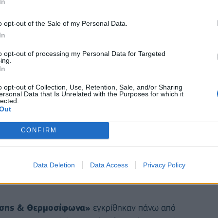
In
ιρά πρωτοβουλιών για την ενίσχυση των
o opt-out of the Sale of my Personal Data.
 αυξημένους προϋπολογισμούς, απλοποιημένες
In
to opt-out of processing my Personal Data for Targeted
ing.
In
o opt-out of Collection, Use, Retention, Sale, and/or Sharing
ersonal Data that Is Unrelated with the Purposes for which it
lected.
Out
CONFIRM
Data Deletion
Data Access
Privacy Policy
σης & Θερμοσίφωνα»
εγκρίθηκαν πάνω από