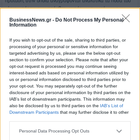
πρόταση, στην οποία αναγράφονται αναλυτικά τα ποσά του
κύριου φόρου, των πρόσθετων φόρων, των τόκων, των
προσαυξήσεων και των προστίμων. Η πρόταση συνοδεύεται
BusinessNews.gr -
Do Not Process My Personal
από επαρκή αιτιολογία και κοινοποιείται στον
Information
φορολογούμενο.
If you wish to opt-out of the sale, sharing to third parties, or
Ο αιτών έχει προθεσμία πέντε εργάσιμων ημερών για να
processing of your personal or sensitive information for
αποδεχθεί την πρόταση. Με την αποδοχή, υπογράφει το
targeted advertising by us, please use the below opt-out
section to confirm your selection. Please note that after your
σχετικό έγγραφο και επιλέγει τον επιθυμητό αριθμό δόσεων,
opt-out request is processed you may continue seeing
κοινό για όλα τα ποσά (κύριος φόρος, πρόσθετοι φόροι,
interest-based ads based on personal information utilized by
τόκοι, προσαυξήσεις και πρόστιμα). Συντάσσεται τότε
us or personal information disclosed to third parties prior to
πρακτικό εξώδικης επίλυσης, το οποίο δημοσιεύεται στον
your opt-out. You may separately opt-out of the further
ιστότοπο του Υπουργείου, με σεβασμό στην προστασία
disclosure of your personal information by third parties on the
IAB’s list of downstream participants. This information may
προσωπικών δεδομένων. Το πρακτικό αποτελεί εκτελεστό
also be disclosed by us to third parties on the
IAB’s List of
τίτλο, το ποσό που αναγράφεται βεβαιώνεται ως δημόσιο
Downstream Participants
that may further disclose it to other
έσοδο και η αρχική βεβαίωση διαγράφεται.
third parties.
Σε περίπτωση μη αποδοχής από τον αιτούντα της πρότασης
Personal Data Processing Opt Outs
της επιτροπής και σύνταξης πρακτικού ματαίωσης της