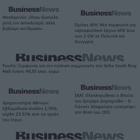
Μασλαρινός: «Ήταν δύσκολο
μετά τον αποκλεισμό, αλλά
Όμιλος ΔΕΗ: Νέα συμφωνία για
βγάλαμε αντίδραση»
χαρτοφυλάκιο έργων ΑΠΕ άνω
των 2 GW σε Πολωνία και
Ουγγαρία
Fourlis: Συμφωνία για την πώληση συμμετοχής στο Sofia South Ring
Mall έναντι 49,35 εκατ. ευρώ
ΣΚΑΪ: Ολοκληρώθηκε η θητεία
του Γρηγόρη Δημητριάδη - Ο
Χρηματιστήριο Αθηνών:
Γιάννης Αλαφούζος επιστρέφει
Εβδομαδιαία άνοδος 1,76%,
στη θέση του CEO
κέρδη 23,31% από τις αρχές
του έτους