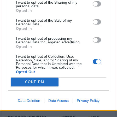
I want to opt-out of the Sharing of my
εξώδικης επίλυσης η ανασταλείσα δίκη συνεχίζεται κατόπιν
personal data.
αίτησης οιουδήποτε εκ των διαδίκων. Αν δεν ζητηθεί
Opted In
συνέχιση εντός 60 ημερών, η δίκη καταργείται.
I want to opt-out of the Sale of my
Personal Data.
Με την επίλυση της διαφοράς και εφόσον καταβληθεί από το
Opted In
φορολογούμενο ποσοστό τουλάχιστον 30% του κύριου
I want to opt-out of processing my
φόρου που οφείλεται, εντός 10 εργάσιμων ημερών από την
Personal Data for Targeted Advertising.
Opted In
υπογραφή του συμβιβασμού το ποσό της οφειλής
καταβάλλεται σε έως 24 δόσεις και παρέχεται έκπτωση
I want to opt-out of Collection, Use,
στους πρόσθετους φόρους, τόκους, προσαυξήσεις και
Retention, Sale, and/or Sharing of my
Personal Data that Is Unrelated with the
πρόστιμα η οποία ανέρχεται σε 75% εάν καταβληθεί σε 1
Purposes for which it was collected.
Opted Out
δόση, σε 65% για 2-4 δόσεις, σε 55% για 5 -8 δόσεις, σε
50% για 9-12 δόσεις, σε 45% για 13-16 δόσεις, σε 40% για
CONFIRM
17 – 20 δόσεις και σε 35% για 21 -24 δόσεις.
Data Deletion
Data Access
Privacy Policy