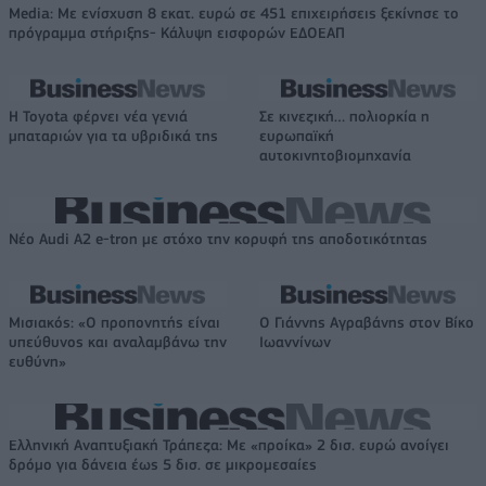
Media: Με ενίσχυση 8 εκατ. ευρώ σε 451 επιχειρήσεις ξεκίνησε το
πρόγραμμα στήριξης- Κάλυψη εισφορών ΕΔΟΕΑΠ
Η Toyota φέρνει νέα γενιά
Σε κινεζική… πολιορκία η
μπαταριών για τα υβριδικά της
ευρωπαϊκή
αυτοκινητοβιομηχανία
Νέο Audi A2 e-tron με στόχο την κορυφή της αποδοτικότητας
Μισιακός: «Ο προπονητής είναι
Ο Γιάννης Αγραβάνης στον Βίκο
υπεύθυνος και αναλαμβάνω την
Ιωαννίνων
ευθύνη»
Ελληνική Αναπτυξιακή Τράπεζα: Με «προίκα» 2 δισ. ευρώ ανοίγει
δρόμο για δάνεια έως 5 δισ. σε μικρομεσαίες