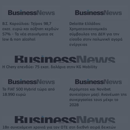
Β.Σ. Καρούλιας: Τζίρος 98,7
Deloitte Ελλάδος:
εκατ. ευρώ και αύξηση κερδών
Χρηματοοικονομικός
57% - Τα νέα στοιχήματα σε
σύμβουλος της ΔΕΗ για την
low & non alcohol
είσοδο στην πολωνική αγορά
ενέργειας
Η Chery επενδύει 75 εκατ. δολάρια στην KG Mobility
Το FIAT 500 Hybrid τώρα από
Ατρόμητος και Novibet
18.990 ευρώ
συνεχίζουν μαζί: Ανανέωση της
συνεργασίας τους μέχρι το
2028
18η συνεχόμενη χρονιά για τον ΟΤΕ στη διεθνή σειρά δεικτών