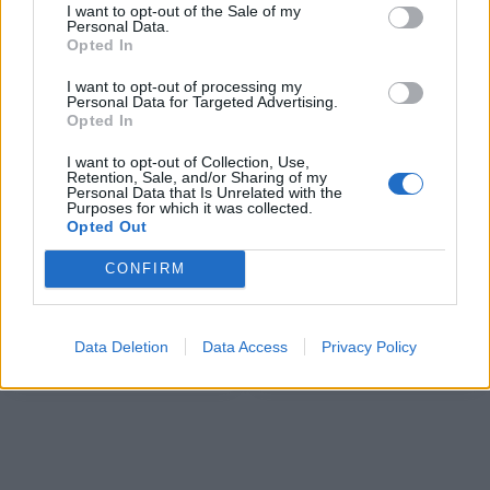
I want to opt-out of the Sale of my
Personal Data.
Opted In
ΠΕΡΙΣΣΌΤΕΡΑ ΣΕ ΑΥΤΉ ΤΗΝ ΚΑΤΗΓΟΡΊΑ
I want to opt-out of processing my
Personal Data for Targeted Advertising.
Opted In
I want to opt-out of Collection, Use,
Retention, Sale, and/or Sharing of my
Personal Data that Is Unrelated with the
Purposes for which it was collected.
Opted Out
CONFIRM
Στην Κοπεγχάγη ο Κυρ.
Ευρωαγορές: Με κέρδη το
Πιερρακάκης για τις
κλείσιμο των συναλλαγών
συνεδριάσεις Ecofin και
της Πέμπτης
Eurogroup
Data Deletion
Data Access
Privacy Policy
18/09/2025 - 19:44
18/09/2025 - 18:39