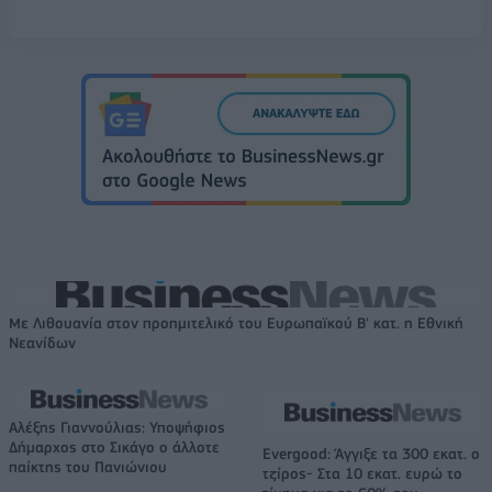
Με Λιθουανία στον προημιτελικό του Ευρωπαϊκού Β' κατ. η Εθνική
Νεανίδων
Αλέξης Γιαννούλιας: Υποψήφιος
Δήμαρχος στο Σικάγο ο άλλοτε
Evergood: Άγγιξε τα 300 εκατ. ο
παίκτης του Πανιώνιου
τζίρος- Στα 10 εκατ. ευρώ το