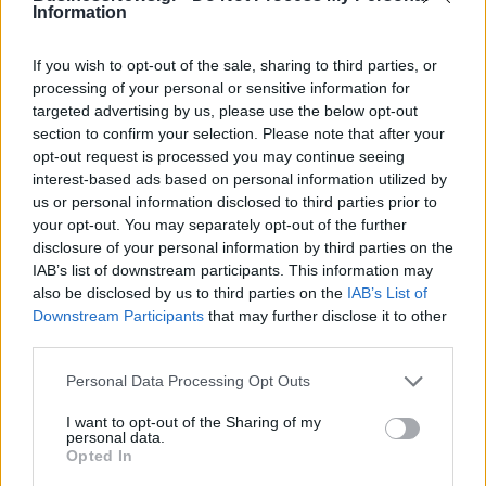
στα καθαρά κέρδη του α΄
στα καθαρά κέρδη του α΄
Information
εξαμήνου – Στα 524,4 εκατ.
εξαμήνου, στα 138 εκατ. ευρώ
ευρώ
If you wish to opt-out of the sale, sharing to third parties, or
processing of your personal or sensitive information for
targeted advertising by us, please use the below opt-out
Η συμφωνία Arval-Athlon αναδιαμορφώνει την αγορά leasing
section to confirm your selection. Please note that after your
opt-out request is processed you may continue seeing
interest-based ads based on personal information utilized by
us or personal information disclosed to third parties prior to
VW: Η δύσκολη εξίσωση της
Alpha Bank: Για πρώτη φορά το
your opt-out. You may separately opt-out of the further
αναδιάρθρωσης
Αρχαίο Θέατρο Επιδαύρου
disclosure of your personal information by third parties on the
άνοιξε τις πύλες του σε όλους
IAB’s list of downstream participants. This information may
also be disclosed by us to third parties on the
IAB’s List of
Downstream Participants
that may further disclose it to other
ESG Report 2025: Πώς η ΑΒ Βασιλόπουλος μετατρέπει τη
third parties.
βιωσιμότητα σε καθημερινή πράξη
Personal Data Processing Opt Outs
I want to opt-out of the Sharing of my
Stoiximan: «Πού ήσουν;» στις μεγάλες στιγμές του Ολυμπιακού
personal data.
Opted In