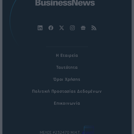
Η Εταιρεία
Ταυτότητα
Όροι Χρήσης
Πολιτική Προστασίας Δεδομένων
Επικοινωνία
ΜΕΛΟΣ #232470 Μ.Η.Τ.