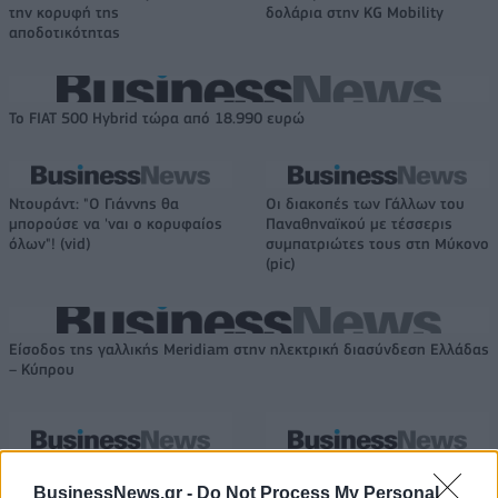
την κορυφή της
δολάρια στην KG Mobility
αποδοτικότητας
Το FIAT 500 Hybrid τώρα από 18.990 ευρώ
Ντουράντ: "Ο Γιάννης θα
Οι διακοπές των Γάλλων του
μπορούσε να 'ναι ο κορυφαίος
Παναθηναϊκού με τέσσερις
όλων"! (vid)
συμπατριώτες τους στη Μύκονο
(pic)
Είσοδος της γαλλικής Meridiam στην ηλεκτρική διασύνδεση Ελλάδας
– Κύπρου
Coca-Cola HBC: Άνοδος 11,4%
Cenergy Holdings: Άνοδος 45%
BusinessNews.gr -
Do Not Process My Personal