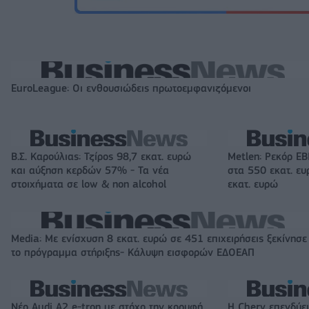
EuroLeague: Οι ενθουσιώδεις πρωτοεμφανιζόμενοι
Β.Σ. Καρούλιας: Τζίρος 98,7 εκατ. ευρώ
Metlen: Ρεκόρ EB
και αύξηση κερδών 57% - Τα νέα
στα 550 εκατ. ε
στοιχήματα σε low & non alcohol
εκατ. ευρώ
Media: Με ενίσχυση 8 εκατ. ευρώ σε 451 επιχειρήσεις ξεκίνησε
το πρόγραμμα στήριξης- Κάλυψη εισφορών ΕΔΟΕΑΠ
Νέο Audi A2 e-tron με στόχο την κορυφή
Η Chery επενδύει