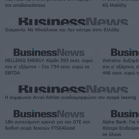
της αποδοτικότητας
KG Mobility
Ουκρανία: Με Μίχαϊλιουκ και Λεν κόντρα στην Ελλάδα
HELLENiQ ENERGY: Κέρδη 393 εκατ. ευρώ
Viohalco: Αυξημέ
στο α' εξάμηνο – Στα 734 εκατ. ευρώ τα
στο α' εξάμηνο, σ
EBITDA
446 εκατ. ευρώ 
Η συμφωνία Arval-Athlon αναδιαμορφώνει την αγορά leasing
18η συνεχόμενη χρονιά για τον ΟΤΕ στη
Alpha Bank: Για 
διεθνή σειρά δεικτών FTSE4Good
Θέατρο Επιδαύρου
σε όλους