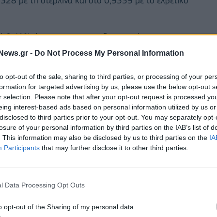
328 με τη στερλίνα και στο 0,9359 με το ελβετικό
τό 0,41% έναντι του γεν και διαμορφώνεται στα
News.gr -
Do Not Process My Personal Information
ριακή άνοδο 0,06% και διαμορφώνεται στα 1,3294
to opt-out of the sale, sharing to third parties, or processing of your per
formation for targeted advertising by us, please use the below opt-out s
r selection. Please note that after your opt-out request is processed y
eing interest-based ads based on personal information utilized by us or
disclosed to third parties prior to your opt-out. You may separately opt-
losure of your personal information by third parties on the IAB’s list of
. This information may also be disclosed by us to third parties on the
IA
Participants
that may further disclose it to other third parties.
l Data Processing Opt Outs
o opt-out of the Sharing of my personal data.