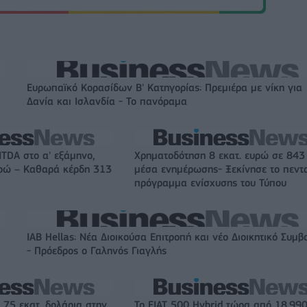
Ευρωπαϊκό Κορασίδων Β' Κατηγορίας: Πρεμιέρα με νίκη για
Δανία και Ισλανδία - Το πανόραμα
ITDA στο α' εξάμηνο,
Χρηματοδότηση 8 εκατ. ευρώ σε 843
υρώ – Καθαρά κέρδη 313
μέσα ενημέρωσης- Ξεκίνησε το πεντ
πρόγραμμα ενίσχυσης του Τύπου
IAB Hellas: Νέα Διοικούσα Επιτροπή και νέο Διοικητικό Συμβ
- Πρόεδρος ο Γαληνός Γιαγλής
 75 εκατ. δολάρια στην
Το FIAT 500 Hybrid τώρα από 18.99