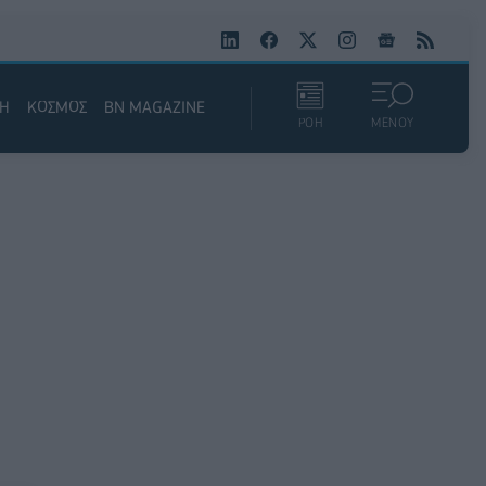
ΚΗ
ΚΟΣΜΟΣ
BN MAGAZINE
ΡΟΗ
ΜΕΝΟΥ