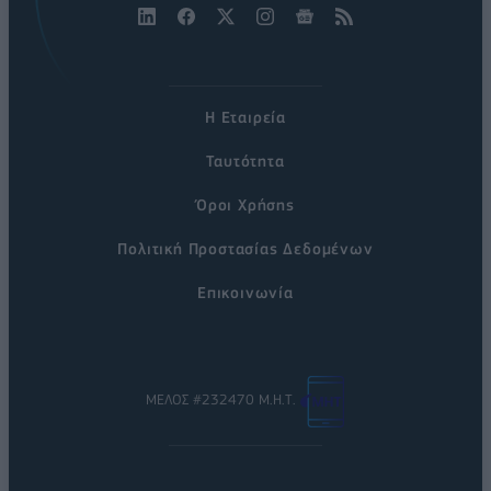
Η Εταιρεία
Ταυτότητα
Όροι Χρήσης
Πολιτική Προστασίας Δεδομένων
Επικοινωνία
ΜΕΛΟΣ #232470 Μ.Η.Τ.