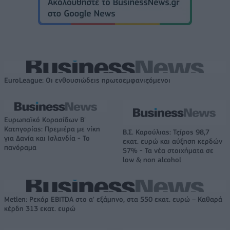
EuroLeague: Οι ενθουσιώδεις πρωτοεμφανιζόμενοι
Ευρωπαϊκό Κορασίδων Β'
Κατηγορίας: Πρεμιέρα με νίκη
Β.Σ. Καρούλιας: Τζίρος 98,7
για Δανία και Ισλανδία - Το
εκατ. ευρώ και αύξηση κερδών
πανόραμα
57% - Τα νέα στοιχήματα σε
low & non alcohol
Metlen: Ρεκόρ EBITDA στο α' εξάμηνο, στα 550 εκατ. ευρώ – Καθαρά
κέρδη 313 εκατ. ευρώ