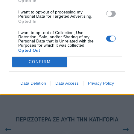
Opted In
I want to opt-out of processing my
Personal Data for Targeted Advertising.
VW: Η δύσκολη εξίσωση της
18η συνεχόμενη χρονιά για τον
Opted In
αναδιάρθρωσης
ΟΤΕ στη διεθνή σειρά δεικτών
FTSE4Good
I want to opt-out of Collection, Use,
Retention, Sale, and/or Sharing of my
Personal Data that Is Unrelated with the
Purposes for which it was collected.
Opted Out
Alpha Bank: Για πρώτη φορά το Αρχαίο Θέατρο Επιδαύρου άνοιξε τις
πύλες του σε όλους
CONFIRM
ESG Report 2025: Πώς η ΑΒ Βασιλόπουλος μετατρέπει τη
Data Deletion
Data Access
Privacy Policy
βιωσιμότητα σε καθημερινή πράξη
ΠΕΡΙΣΣΌΤΕΡΑ ΣΕ ΑΥΤΉ ΤΗΝ ΚΑΤΗΓΟΡΊΑ