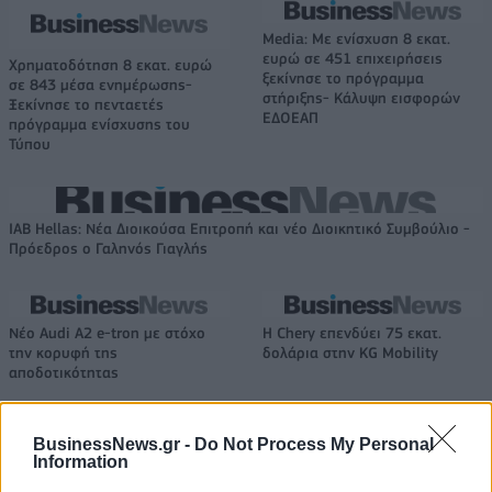
Media: Με ενίσχυση 8 εκατ.
ευρώ σε 451 επιχειρήσεις
Χρηματοδότηση 8 εκατ. ευρώ
ξεκίνησε το πρόγραμμα
σε 843 μέσα ενημέρωσης-
στήριξης- Κάλυψη εισφορών
Ξεκίνησε το πενταετές
ΕΔΟΕΑΠ
πρόγραμμα ενίσχυσης του
Τύπου
IAB Hellas: Νέα Διοικούσα Επιτροπή και νέο Διοικητικό Συμβούλιο -
Πρόεδρος ο Γαληνός Γιαγλής
Νέο Audi A2 e-tron με στόχο
Η Chery επενδύει 75 εκατ.
την κορυφή της
δολάρια στην KG Mobility
αποδοτικότητας
BusinessNews.gr -
Do Not Process My Personal
Το FIAT 500 Hybrid τώρα από 18.990 ευρώ
Information