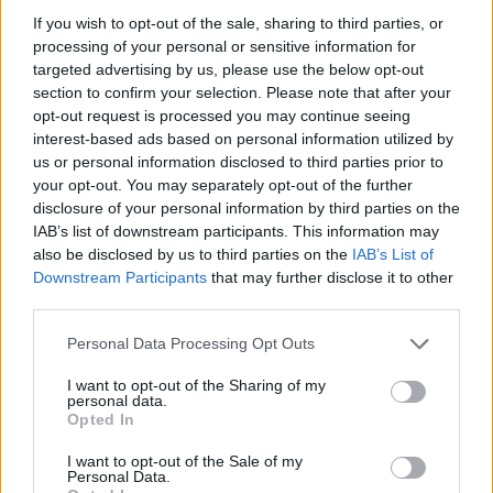
If you wish to opt-out of the sale, sharing to third parties, or
processing of your personal or sensitive information for
Ουκρανία: Με Μίχαϊλιουκ και
Πάρκερ: «Όνειρό μου να
targeted advertising by us, please use the below opt-out
Λεν κόντρα στην Ελλάδα
κατακτήσω το ΝΒΑ Europe με τη
Βιλερμπάν» - Η διευκρινιστική
section to confirm your selection. Please note that after your
ανάρτηση που έκανε
opt-out request is processed you may continue seeing
interest-based ads based on personal information utilized by
us or personal information disclosed to third parties prior to
your opt-out. You may separately opt-out of the further
HELLENiQ ENERGY: Κέρδη 393 εκατ. ευρώ στο α' εξάμηνο – Στα 734
disclosure of your personal information by third parties on the
εκατ. ευρώ τα EBITDA
IAB’s list of downstream participants. This information may
also be disclosed by us to third parties on the
IAB’s List of
Downstream Participants
that may further disclose it to other
third parties.
Viohalco: Αυξημένος κατά 14%
ΥΠΕΘΟΟ: Νέες επενδύσεις 1
Personal Data Processing Opt Outs
ο τζίρος στο α' εξάμηνο, στα 4,3
δισ. ευρώ ως το 2028 για την
δισ. ευρώ – Στα 446 εκατ. ευρώ
Ενέργεια
τα EBITDA
I want to opt-out of the Sharing of my
personal data.
Opted In
I want to opt-out of the Sale of my
Η συμφωνία Arval-Athlon αναδιαμορφώνει την αγορά leasing
Personal Data.