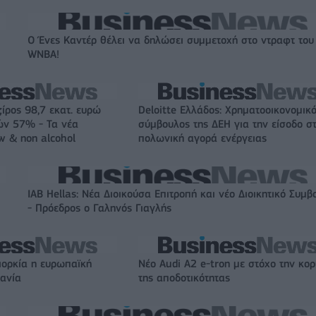
Ο Ένες Καντέρ θέλει να δηλώσει συμμετοχή στο ντραφτ του
WNBA!
ζίρος 98,7 εκατ. ευρώ
Deloitte Ελλάδος: Χρηματοοικονομικ
ών 57% - Τα νέα
σύμβουλος της ΔΕΗ για την είσοδο σ
w & non alcohol
πολωνική αγορά ενέργειας
IAB Hellas: Νέα Διοικούσα Επιτροπή και νέο Διοικητικό Συμβ
- Πρόεδρος ο Γαληνός Γιαγλής
ιορκία η ευρωπαϊκή
Νέο Audi A2 e-tron με στόχο την κο
χανία
της αποδοτικότητας