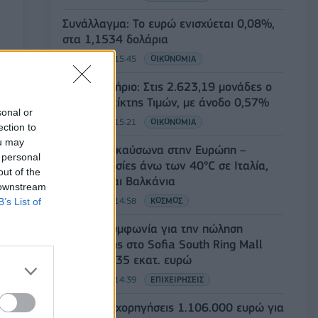
Συνάλλαγμα: Το ευρώ ενισχύεται 0,08%,
στα 1,1534 δολάρια
07/08/2026 - 15:45
ΟΙΚΟΝΟΜΙΑ
Χρηματιστήριο: Στις 2.623,19 μονάδες ο
Γενικός Δείκτης Τιμών, με άνοδο 0,57%
sonal or
07/08/2026 - 15:21
ΟΙΚΟΝΟΜΙΑ
ection to
ou may
Νέο κύμα καύσωνα στην Ευρώπη –
 personal
Θερμοκρασίες άνω των 40°C σε Ιταλία,
out of the
Ισπανία και Βαλκάνια
 downstream
07/08/2026 - 14:58
ΚΟΣΜΟΣ
B’s List of
Fourlis: Συμφωνία για την πώληση
συμμετοχής στο Sofia South Ring Mall
έναντι 49,35 εκατ. ευρώ
07/08/2026 - 14:39
ΕΠΙΧΕΙΡΗΣΕΙΣ
ΥΠΠΟ: Επιχορηγήσεις 1.106.000 ευρώ για