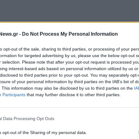
News.gr -
Do Not Process My Personal Information
ροπή Σχεδιασμού Ανάπτυξης Λιμένων (ΕΣΑΛ),
είναι
ευρώ
, χρηματοδοτούμενο από το Υπουργείο
to opt-out of the sale, sharing to third parties, or processing of your per
ραμματεία Ναυτιλίας και Λιμένων), μέσω του ΕΣΠΑ και
formation for targeted advertising by us, please use the below opt-out s
7».
r selection. Please note that after your opt-out request is processed y
eing interest-based ads based on personal information utilized by us or
disclosed to third parties prior to your opt-out. You may separately opt-
εί ένα από τα σημαντικότερα έργα υποδομής
losure of your personal information by third parties on the IAB’s list of
πό σχεδόν 15 χρόνια διεργασιών, δίνεται οριστική
. This information may also be disclosed by us to third parties on the
IA
γάλων πλοίων στο νησί αλλά και
Participants
that may further disclose it to other third parties.
ζουν το νησί. Παράλληλα, θα απελευθερωθεί ένα
ς πόλης της Καλύμνου από την κυκλοφοριακή
l Data Processing Opt Outs
ο, μαζί με τις σχετικές αναπλάσεις, θα αποδώσει στην
o opt-out of the Sharing of my personal data.