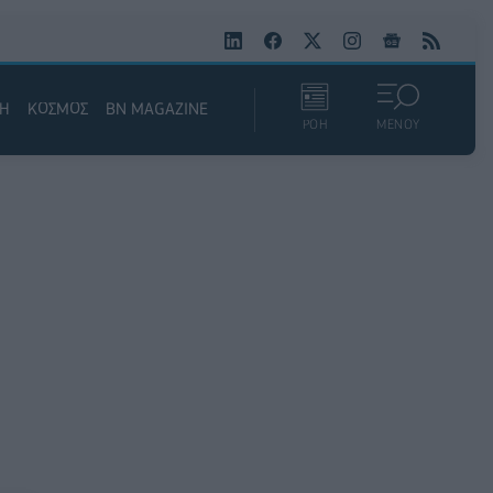
ΚΗ
ΚΟΣΜΟΣ
BN MAGAZINE
ΡΟΗ
ΜΕΝΟΥ