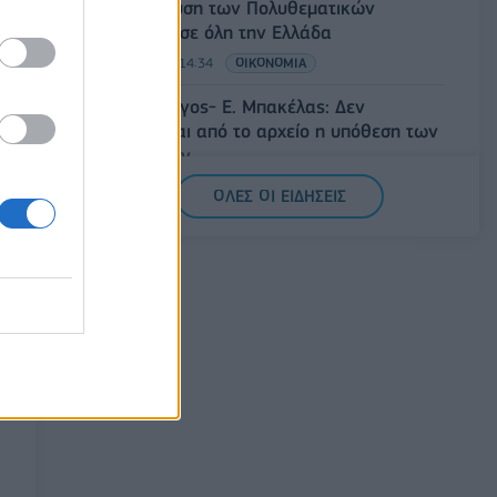
την ενίσχυση των Πολυθεματικών
Φεστιβάλ σε όλη την Ελλάδα
07/08/2026 - 14:34
ΟΙΚΟΝΟΜΙΑ
Άρειος Πάγος- Ε. Μπακέλας: Δεν
ανασύρεται από το αρχείο η υπόθεση των
υποκλοπών
07/08/2026 - 14:11
ΕΛΛΑΔΑ
ΟΛΕΣ ΟΙ ΕΙΔΗΣΕΙΣ
Σαουδική Αραβία, Τουρκία και Πακιστάν
υπογράφουν κοινή αμυντική συμφωνία
07/08/2026 - 13:47
ΚΟΣΜΟΣ