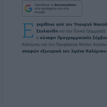
Πρόσθεσε το
BusinessNews
στα αγαπημένα σου στη
Google
Ε
γκρίθηκε από τον Υπουργό Ναυτιλί
Στυλιανίδη
και τον Γενικό Γραμματέα 
η
σύναψη Προγραμματικής Σύμβα
Καλύμνου και της Περιφέρειας Νοτίου Αιγαίου
σκαφών εξωτερικά του λιμένα Καλύμνου