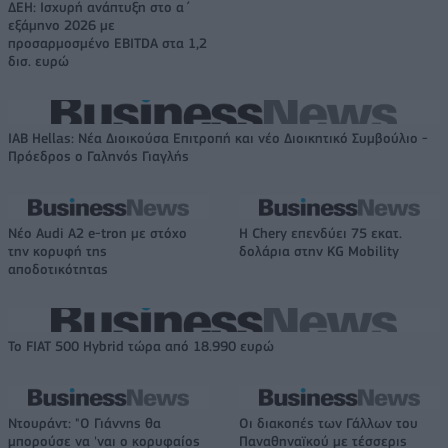
ΔΕΗ: Ισχυρή ανάπτυξη στο α΄
εξάμηνο 2026 με
προσαρμοσμένο EBITDA στα 1,2
δισ. ευρώ
IAB Hellas: Νέα Διοικούσα Επιτροπή και νέο Διοικητικό Συμβούλιο -
Πρόεδρος ο Γαληνός Γιαγλής
Νέο Audi A2 e-tron με στόχο
Η Chery επενδύει 75 εκατ.
την κορυφή της
δολάρια στην KG Mobility
αποδοτικότητας
Το FIAT 500 Hybrid τώρα από 18.990 ευρώ
Ντουράντ: "Ο Γιάννης θα
Οι διακοπές των Γάλλων του
μπορούσε να 'ναι ο κορυφαίος
Παναθηναϊκού με τέσσερις