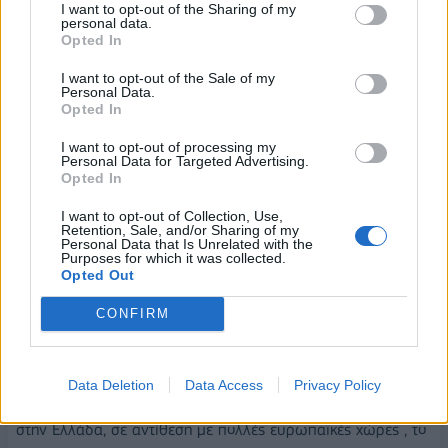
μία τους, σύμφωνα με τον οίκο, σημειώσει σημαντική
I want to opt-out of the Sharing of my
personal data.
πρόοδο προς τη βελτίωση της δημιουργίας κερδών και της
Opted In
ανθεκτικότητας του επιχειρηματικού μοντέλου τους. Τρεις
I want to opt-out of the Sale of my
από τις τέσσερις μεγαλύτερες ελληνικές τράπεζες
Personal Data.
εμφανίζουν ήδη δείκτες μη εξυπηρετούμενων ανοιγμάτων
Opted In
(NPE) 3%-4% στο τέλος του πρώτου τριμήνου 2024 και η
I want to opt-out of processing my
S&P αναμένει περαιτέρω βελτίωση μέχρι το τέλος του 2026.
Personal Data for Targeted Advertising.
Opted In
Χρηματιστήριο Αθηνών
I want to opt-out of Collection, Use,
Retention, Sale, and/or Sharing of my
Personal Data that Is Unrelated with the
Τυχόν αναταραχή στις ευρωπαϊκές χρηματιστηριακές αγορές
Purposes for which it was collected.
πόσο μπορεί να επηρεάσει το Χρηματιστήριο Αθηνών;
Opted Out
Σε πρόσφατη ανάλυσή της
η Εθνική Χρηματιστηριακή
,
CONFIRM
ανέφερε μία σειρά από δεδομένα που θα μπορούσαν να
αντισταθμίσουν τυχόν πιέσεις από το εξωτερικό.
Data Deletion
Data Access
Privacy Policy
Η χρηματιστηριακή αναφέρεται στην πολιτική σταθερότητα
στην Ελλάδα, σε αντίθεση με πολλές ευρωπαϊκές χώρες , το