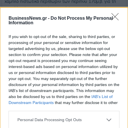
χαμηλό πιστωτικό περιθώριο των περίπου 170μ.β. για τη
συναλλαγή, το οποίο είναι χαμηλότερο κατά περισσότερες
από 50μ.β. σε σχέση με το αντίστοιχο περιθώριο της έκδοσης
BusinessNews.gr -
Do Not Process My Personal
του Απρίλιο 2024 και χαμηλότερο κατά περισσότερες από
Information
200μ.β. σε σχέση με το περιθώριο της έκδοσης του Νοέμβριο
If you wish to opt-out of the sale, sharing to third parties, or
2023.
processing of your personal or sensitive information for
targeted advertising by us, please use the below opt-out
Προσφάτως
η Standard & Poor's και η Moody's
έδωσαν
section to confirm your selection. Please note that after your
ισχυρή ψήφο εμπιστοσύνης στις τράπεζες προχωρώντας
opt-out request is processed you may continue seeing
στην αναβάθμιση των ελληνικών τραπεζών
interest-based ads based on personal information utilized by
us or personal information disclosed to third parties prior to
Όπως σημειώνει η
S&P
, η ενεργός εκκαθάριση των
your opt-out. You may separately opt-out of the further
ισολογισμών του ελληνικού τραπεζικού συστήματος
disclosure of your personal information by third parties on the
πλησιάζει στο τέλος της, καθώς οι ελληνικές τράπεζες
IAB’s list of downstream participants. This information may
επιτυγχάνουν πλήρη ανάκαμψη μετά την κρίση και αρχίζουν
also be disclosed by us to third parties on the
IAB’s List of
Downstream Participants
that may further disclose it to other
να επωφελούνται από τη θετική οικονομική δυναμική στην
third parties.
Ελλάδα.
Personal Data Processing Opt Outs
Οι τράπεζες στην Ελλάδα έχουν επίσης, μεμονωμένα η κάθε