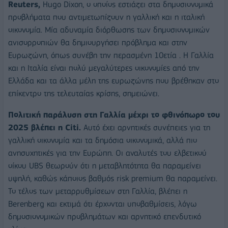
Reuters,
Hugo Dixon, ο οποίος εστιάζει στα δημοσιονομικά
προβλήματα που αντιμετωπίζουν η γαλλική και η ιταλική
οικονομία. Μία αδυναμία διόρθωσης των δημοσιονομικών
ανισορροπιών θα δημιουργήσει πρόβλημα και στην
Ευρωζώνη, όπως συνέβη την περασμένη 10ετία . Η Γαλλία
και η Ιταλία είναι πολύ μεγαλύτερες οικονομίες από την
Ελλάδα και τα άλλα μέλη της ευρωζώνης που βρέθηκαν στο
επίκεντρο της τελευταίας κρίσης, σημειώνει.
Πολιτική παράλυση στη Γαλλία μέχρι το φθινόπωρο του
2025 βλέπει η Citi.
Αυτό έχει αρνητικές συνέπειες για τη
γαλλική οικονομία και τα δημόσια οικονομικά, αλλά πιο
ανησυχητικές για την Ευρώπη. Οι αναλυτές του ελβετικού
οίκου UBS θεωρούν ότι η μεταβλητότητα θα παραμείνει
υψηλή, καθώς κάποιος βαθμός risk premium θα παραμείνει.
Το τέλος των μεταρρυθμίσεων στη Γαλλία, βλέπει η
Berenberg και εκτιμά ότι έρχονται υποβαθμίσεις, λόγω
δημοσιονομικών προβλημάτων και αρνητικό επενδυτικό