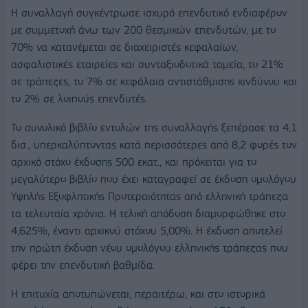
Η συναλλαγή συγκέντρωσε ισχυρό επενδυτικό ενδιαφέρον
με συμμετοχή άνω των 200 θεσμικών επενδυτών, με το
70% να κατανέμεται σε διαχειριστές κεφαλαίων,
ασφαλιστικές εταιρείες και συνταξιοδοτικά ταμεία, το 21%
σε τράπεζες, το 7% σε κεφάλαια αντιστάθμισης κινδύνου και
το 2% σε λοιπούς επενδυτές.
Το συνολικό βιβλίο εντολών της συναλλαγής ξεπέρασε τα 4,1
δισ., υπερκαλύπτοντας κατά περισσότερες από 8,2 φορές τον
αρχικό στόχο έκδοσης 500 εκατ., και πρόκειται για το
μεγαλύτερο βιβλίο που έχει καταγραφεί σε έκδοση ομολόγου
Υψηλής Εξοφλητικής Προτεραιότητας από ελληνική τράπεζα
τα τελευταία χρόνια. Η τελική απόδοση διαμορφώθηκε στο
4,625%, έναντι αρχικού στόχου 5,00%. Η έκδοση αποτελεί
την πρώτη έκδοση νέου ομολόγου ελληνικής τράπεζας που
φέρει την επενδυτική βαθμίδα.
Η επιτυχία αποτυπώνεται, περαιτέρω, και στο ιστορικά