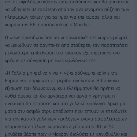
της σε υψηλότερο κόστος χρηματοδότησης και θα μπορούσε
να οδηγήσει σε ταχύτερη από την αναμενόμενη αύξηση των
πληρωμών τόκων για τα ομόλογα της χώρας, αλλά και
χωρών της Ε.Ε, προειδοποίησε η Moody's.
Ο οίκος προειδοποίησε ότι οι προοπτικές της χώρας μπορεί
να μειωθούν σε αρνητικές από σταθερές, εάν παρατηρήσει
μεγαλύτερη επιδείνωση του κόστους εξυπηρέτησης του
χρέους σε σύγκριση με τους ομολόγους της.
«Η Γαλλία μπορεί να γίνει ο νέος αδύναμος κρίκος της
Ευρώπης», σύμφωνα με μερίδα αναλυτών. Η δύσκολη
εξίσωση του δημοσιονομικού ελλείμματος θα πρέπει να
λυθεί άμεσα και όχι αργότερα και αργά ή γρήγορα η
ανησυχία θα περάσεις και στα γαλλικά ομόλογα. Αρκεί μια
ματιά στο ασφάλιστρο απόδοσης που ζητούν οι επενδυτές
για την κατοχή γαλλικών ομολόγων έναντι ασφαλέστερων
γερμανικών τίτλων: κυμαινόταν γύρω στις 40 με 50
μονάδες βάσης πριν ο Μακρόν διαλύσει το κοινοβούλιο και