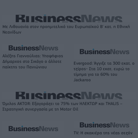
Με Λιθουανία στον προημιτελικό του Ευρωπαϊκού Β' κατ. η Εθνική
Νεανίδων
Αλέξης Γιαννούλιας: Υποψήφιος
Δήμαρχος στο Σικάγο ο άλλοτε
Evergood: Άγγιξε τα 300 εκατ. ο
παίκτης του Πανιώνιου
τζίρος- Στα 10 εκατ. ευρώ το
τίμημα για το 60% του
Jackaroo
Όμιλος AKTOR: Εξαγοράζει το 75% των ΗΛΕΚΤΩΡ και THALIS –
Στρατηγική συνεργασία με τη Motor Oil
TV: Η σκακιέρα της νέας σεζόν