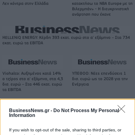
Λεν κόντρα στην Ελλάδα
κατακτήσω το ΝΒΑ Europe με τη
Βιλερμπάν» - Η διευκρινιστική
ανάρτηση που έκανε
HELLENiQ ENERGY: Κέρδη 393 εκατ. ευρώ στο α' εξάμηνο – Στα 734
εκατ. ευρώ τα EBITDA
Viohalco: Αυξημένος κατά 14%
ΥΠΕΘΟΟ: Νέες επενδύσεις 1
ο τζίρος στο α' εξάμηνο, στα 4,3
δισ. ευρώ ως το 2028 για την
δισ. ευρώ – Στα 446 εκατ. ευρώ
Ενέργεια
τα EBITDA
BusinessNews.gr -
Do Not Process My Personal
Η συμφωνία Arval-Athlon αναδιαμορφώνει την αγορά leasing
Information
If you wish to opt-out of the sale, sharing to third parties, or