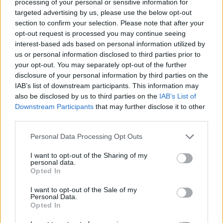
VW: Η δύσκολη εξίσωση της
18η συνεχόμενη χρονιά για τον
processing of your personal or sensitive information for
αναδιάρθρωσης
ΟΤΕ στη διεθνή σειρά δεικτών
targeted advertising by us, please use the below opt-out
FTSE4Good
section to confirm your selection. Please note that after your
opt-out request is processed you may continue seeing
interest-based ads based on personal information utilized by
us or personal information disclosed to third parties prior to
Alpha Bank: Για πρώτη φορά το Αρχαίο Θέατρο Επιδαύρου άνοιξε τις
your opt-out. You may separately opt-out of the further
πύλες του σε όλους
disclosure of your personal information by third parties on the
IAB’s list of downstream participants. This information may
also be disclosed by us to third parties on the
IAB’s List of
ESG Report 2025: Πώς η ΑΒ Βασιλόπουλος μετατρέπει τη
Downstream Participants
that may further disclose it to other
βιωσιμότητα σε καθημερινή πράξη
third parties.
Personal Data Processing Opt Outs
I want to opt-out of the Sharing of my
personal data.
Opted In
ΠΕΡΙΣΣΌΤΕΡΑ ΣΕ ΑΥΤΉ ΤΗΝ ΚΑΤΗΓΟΡΊΑ
I want to opt-out of the Sale of my
Personal Data.
Opted In