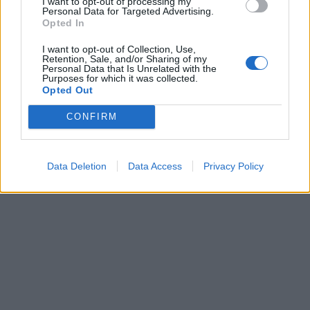
I want to opt-out of processing my
Personal Data for Targeted Advertising.
Opted In
I want to opt-out of Collection, Use,
Β. Κορκίδης: Πάνω από 1,5
Retention, Sale, and/or Sharing of my
Χρηματιστήριο: Στις
Personal Data that Is Unrelated with the
δις ευρώ ο εορταστικός
Purposes for which it was collected.
1.473,64 μονάδες ο
τζίρος
Opted Out
Γενικός Δείκτης Τιμών, με
08/05/2024 - 10:24
άνοδο 1,47%
CONFIRM
08/05/2024 - 13:08
Data Deletion
Data Access
Privacy Policy