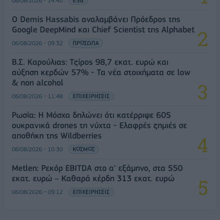
06/08/2026 - 14:40
ESG
Ο Demis Hassabis αναλαμβάνει Πρόεδρος της
Google DeepMind και Chief Scientist της Alphabet
06/08/2026 - 09:32
ΠΡΟΣΩΠΑ
Β.Σ. Καρούλιας: Τζίρος 98,7 εκατ. ευρώ και
αύξηση κερδών 57% - Τα νέα στοιχήματα σε low
& non alcohol
06/08/2026 - 11:48
ΕΠΙΧΕΙΡΗΣΕΙΣ
Ρωσία: Η Μόσχα δηλώνει ότι κατέρριψε 605
ουκρανικά drones τη νύχτα - Ελαφρές ζημιές σε
αποθήκη της Wildberries
06/08/2026 - 10:30
ΚΟΣΜΟΣ
Metlen: Ρεκόρ EBITDA στο α' εξάμηνο, στα 550
εκατ. ευρώ – Καθαρά κέρδη 313 εκατ. ευρώ
06/08/2026 - 09:12
ΕΠΙΧΕΙΡΗΣΕΙΣ