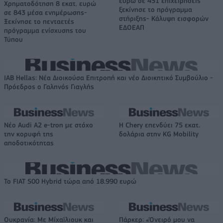
ευρώ σε 451 επιχειρήσεις
Χρηματοδότηση 8 εκατ. ευρώ
ξεκίνησε το πρόγραμμα
σε 843 μέσα ενημέρωσης-
στήριξης- Κάλυψη εισφορών
Ξεκίνησε το πενταετές
ΕΔΟΕΑΠ
πρόγραμμα ενίσχυσης του
Τύπου
IAB Hellas: Νέα Διοικούσα Επιτροπή και νέο Διοικητικό Συμβούλιο -
Πρόεδρος ο Γαληνός Γιαγλής
Νέο Audi A2 e-tron με στόχο
Η Chery επενδύει 75 εκατ.
την κορυφή της
δολάρια στην KG Mobility
αποδοτικότητας
Το FIAT 500 Hybrid τώρα από 18.990 ευρώ
Ουκρανία: Με Μίχαϊλιουκ και
Πάρκερ: «Όνειρό μου να