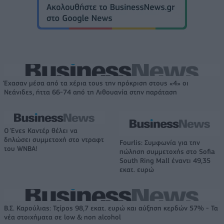
Έχασαν μέσα από τα χέρια τους την πρόκριση στους «4» οι
Νεάνιδες, ήττα 66-74 από τη Λιθουανία στην παράταση
Ο Ένες Καντέρ θέλει να
δηλώσει συμμετοχή στο ντραφτ
Fourlis: Συμφωνία για την
του WNBA!
πώληση συμμετοχής στο Sofia
South Ring Mall έναντι 49,35
εκατ. ευρώ
Β.Σ. Καρούλιας: Τζίρος 98,7 εκατ. ευρώ και αύξηση κερδών 57% - Τα
νέα στοιχήματα σε low & non alcohol