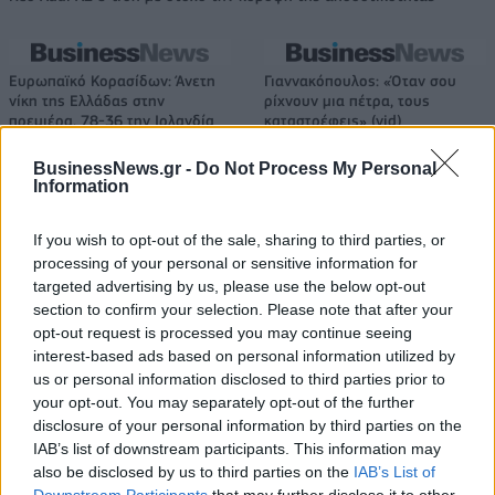
Ευρωπαϊκό Κορασίδων: Άνετη
Γιαννακόπουλος: «Όταν σου
νίκη της Ελλάδας στην
ρίχνουν μια πέτρα, τους
πρεμιέρα, 78-36 την Ιρλανδία
καταστρέφεις» (vid)
BusinessNews.gr -
Do Not Process My Personal
Information
ΕΛΣΤΑΤ: Στο 3,4% υποχώρησε ο πληθωρισμός τον Ιούλιο
If you wish to opt-out of the sale, sharing to third parties, or
processing of your personal or sensitive information for
targeted advertising by us, please use the below opt-out
section to confirm your selection. Please note that after your
Χρηματοδότηση 8 εκατ. ευρώ
Metlen: Ρεκόρ EBITDA στο α'
opt-out request is processed you may continue seeing
σε 843 μέσα ενημέρωσης-
εξάμηνο, στα 550 εκατ. ευρώ –
interest-based ads based on personal information utilized by
Ξεκίνησε το πενταετές
Καθαρά κέρδη 313 εκατ. ευρώ
πρόγραμμα ενίσχυσης του
us or personal information disclosed to third parties prior to
Τύπου
your opt-out. You may separately opt-out of the further
disclosure of your personal information by third parties on the
IAB’s list of downstream participants. This information may
also be disclosed by us to third parties on the
IAB’s List of
Η Chery επενδύει 75 εκατ. δολάρια στην KG Mobility