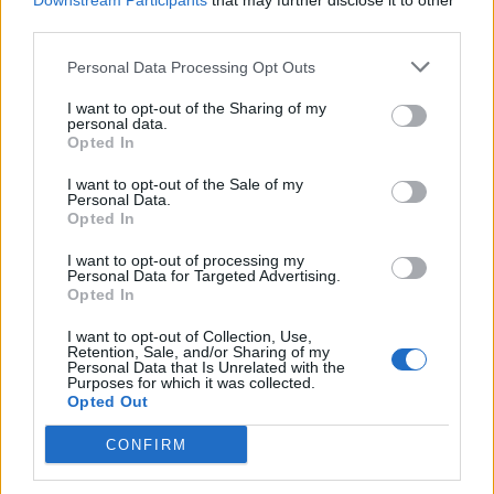
Downstream Participants
that may further disclose it to other
third parties.
Personal Data Processing Opt Outs
Το FIAT 500 Hybrid τώρα από
Ατρόμητος και Novibet
18.990 ευρώ
συνεχίζουν μαζί: Ανανέωση της
I want to opt-out of the Sharing of my
συνεργασίας τους μέχρι το
personal data.
2028
Opted In
I want to opt-out of the Sale of my
Personal Data.
18η συνεχόμενη χρονιά για τον ΟΤΕ στη διεθνή σειρά δεικτών
Opted In
FTSE4Good
I want to opt-out of processing my
Personal Data for Targeted Advertising.
Opted In
Alpha Bank: Για πρώτη φορά το Αρχαίο Θέατρο Επιδαύρου άνοιξε τις
I want to opt-out of Collection, Use,
πύλες του σε όλους
Retention, Sale, and/or Sharing of my
Personal Data that Is Unrelated with the
Purposes for which it was collected.
Opted Out
CONFIRM
ΠΕΡΙΣΣΌΤΕΡΑ ΣΕ ΑΥΤΉ ΤΗΝ ΚΑΤΗΓΟΡΊΑ