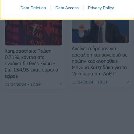
Data Deletion
Data Access
Privacy Policy
Ανοίγει ο δρόμος για
Χρηματιστήριο: Πτώση
ασφάλιση και δανεισμό σε
0,71%, κόντρα στο
πρώην καρκινοπαθείς -
ανοδικό διεθνές κλίμα -
Μήνυμα Χατζηδάκη για το
Στα 154,95 εκατ. ευρώ ο
"Δικαίωμα στη Λήθη"
τζίρος
15/04/2024 - 18:11
15/04/2024 - 17:59