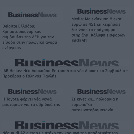
Media: Με ενίσχυση 8 εκατ.
ευρώ σε 451 επιχειρήσεις
Deloitte Ελλάδος:
ξεκίνησε το πρόγραμμα
Χρηματοοικονομικός
στήριξης- Κάλυψη εισφορών
σύμβουλος της ΔΕΗ για την
ΕΔΟΕΑΠ
είσοδο στην πολωνική αγορά
ενέργειας
IAB Hellas: Νέα Διοικούσα Επιτροπή και νέο Διοικητικό Συμβούλιο -
Πρόεδρος ο Γαληνός Γιαγλής
Η Toyota φέρνει νέα γενιά
Σε κινεζική… πολιορκία η
μπαταριών για τα υβριδικά της
ευρωπαϊκή
αυτοκινητοβιομηχανία
Νέο Audi A2 e-tron με στόχο την κορυφή της αποδοτικότητας