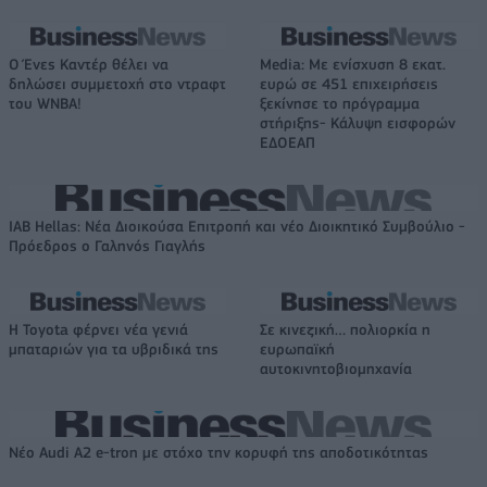
Ο Ένες Καντέρ θέλει να
Media: Με ενίσχυση 8 εκατ.
δηλώσει συμμετοχή στο ντραφτ
ευρώ σε 451 επιχειρήσεις
του WNBA!
ξεκίνησε το πρόγραμμα
στήριξης- Κάλυψη εισφορών
ΕΔΟΕΑΠ
IAB Hellas: Νέα Διοικούσα Επιτροπή και νέο Διοικητικό Συμβούλιο -
Πρόεδρος ο Γαληνός Γιαγλής
Η Toyota φέρνει νέα γενιά
Σε κινεζική… πολιορκία η
μπαταριών για τα υβριδικά της
ευρωπαϊκή
αυτοκινητοβιομηχανία
Νέο Audi A2 e-tron με στόχο την κορυφή της αποδοτικότητας