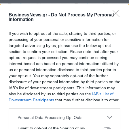
Ευρωπαϊκό Κορασίδων: Άνετη
Γιαννακόπουλος: «Όταν σου
BusinessNews.gr -
Do Not Process My Personal
νίκη της Ελλάδας στην
ρίχνουν μια πέτρα, τους
Information
πρεμιέρα, 78-36 την Ιρλανδία
καταστρέφεις» (vid)
If you wish to opt-out of the sale, sharing to third parties, or
processing of your personal or sensitive information for
targeted advertising by us, please use the below opt-out
Η Chery επενδύει 75 εκατ. δολάρια στην KG Mobility
section to confirm your selection. Please note that after your
opt-out request is processed you may continue seeing
interest-based ads based on personal information utilized by
Το FIAT 500 Hybrid τώρα από
Ατρόμητος και Novibet
us or personal information disclosed to third parties prior to
18.990 ευρώ
συνεχίζουν μαζί: Ανανέωση της
your opt-out. You may separately opt-out of the further
συνεργασίας τους μέχρι το
disclosure of your personal information by third parties on the
2028
IAB’s list of downstream participants. This information may
also be disclosed by us to third parties on the
IAB’s List of
Downstream Participants
that may further disclose it to other
18η συνεχόμενη χρονιά για τον ΟΤΕ στη διεθνή σειρά δεικτών
third parties.
FTSE4Good
Personal Data Processing Opt Outs
I want to opt-out of the Sharing of my