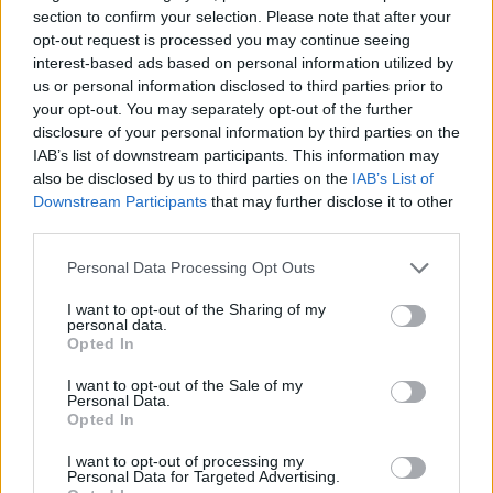
section to confirm your selection. Please note that after your
opt-out request is processed you may continue seeing
interest-based ads based on personal information utilized by
Ελληνική Αναπτυξιακή Τράπεζα: Με «προίκα» 2 δισ. ευρώ ανοίγει
us or personal information disclosed to third parties prior to
δρόμο για δάνεια έως 5 δισ. σε μικρομεσαίες
your opt-out. You may separately opt-out of the further
disclosure of your personal information by third parties on the
IAB’s list of downstream participants. This information may
also be disclosed by us to third parties on the
IAB’s List of
Downstream Participants
that may further disclose it to other
Β.Σ. Καρούλιας: Τζίρος 98,7
Deloitte Ελλάδος:
third parties.
εκατ. ευρώ και αύξηση κερδών
Χρηματοοικονομικός
57% - Τα νέα στοιχήματα σε
σύμβουλος της ΔΕΗ για την
Personal Data Processing Opt Outs
low & non alcohol
είσοδο στην πολωνική αγορά
ενέργειας
I want to opt-out of the Sharing of my
personal data.
Opted In
Η Chery επενδύει 75 εκατ. δολάρια στην KG Mobility
I want to opt-out of the Sale of my
Personal Data.
Opted In
Το FIAT 500 Hybrid τώρα από
Ατρόμητος και Novibet
I want to opt-out of processing my
Personal Data for Targeted Advertising.
18.990 ευρώ
συνεχίζουν μαζί: Ανανέωση της