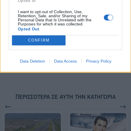
Opted In
συνεργασίας τους μέχρι το
2028
I want to opt-out of Collection, Use,
Retention, Sale, and/or Sharing of my
Personal Data that Is Unrelated with the
Purposes for which it was collected.
Opted Out
18η συνεχόμενη χρονιά για τον ΟΤΕ στη διεθνή σειρά δεικτών
FTSE4Good
CONFIRM
Alpha Bank: Για πρώτη φορά το Αρχαίο Θέατρο Επιδαύρου άνοιξε τις
Data Deletion
Data Access
Privacy Policy
πύλες του σε όλους
ΠΕΡΙΣΣΌΤΕΡΑ ΣΕ ΑΥΤΉ ΤΗΝ ΚΑΤΗΓΟΡΊΑ