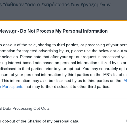
σης τάχθηκαν τόσο ο εκπρόσωπος των εργαζομένων
News.gr -
Do Not Process My Personal Information
to opt-out of the sale, sharing to third parties, or processing of your per
formation for targeted advertising by us, please use the below opt-out s
r selection. Please note that after your opt-out request is processed y
eing interest-based ads based on personal information utilized by us or
disclosed to third parties prior to your opt-out. You may separately opt-
losure of your personal information by third parties on the IAB’s list of
. This information may also be disclosed by us to third parties on the
IA
Participants
that may further disclose it to other third parties.
l Data Processing Opt Outs
ης που αφορούν μεταξύ άλλων βασικούς μισθούς,
 επεκτείνονται και ισχύουν για το σύνολο των
o opt-out of the Sharing of my personal data.
ων με την ειδικότητα του/της συμβούλου ομορφιάς/