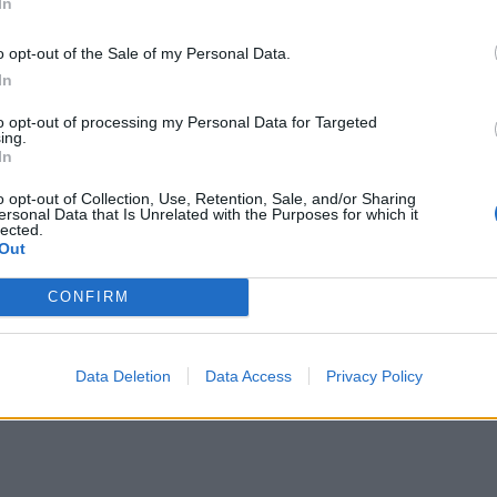
In
γραψαν τη Σύμβαση. Η επέκταση αυτή θα έχει μεγάλη
o opt-out of the Sale of my Personal Data.
λειοψηφία τους γυναίκες -σύμφωνα τα στοιχεία που
In
-, που απασχολούνται σε επιχειρήσεις εμπορίας
που γίνεται προώθηση και πώληση προϊόντων
to opt-out of processing my Personal Data for Targeted
ing.
In
o opt-out of Collection, Use, Retention, Sale, and/or Sharing
τις 11 Οκτωβρίου 2023, χωρίς να υπολογίζεται σε
ersonal Data that Is Unrelated with the Purposes for which it
lected.
ροβλέπει -μεταξύ άλλων- για τις εργαζόμενες και
Out
ερους βασικούς μισθούς από τον κατώτατο
CONFIRM
κιο εντάσσεται ο καθένας/καθεμία, καθώς και
), παιδιών (1%, 2% και 5% ανάλογα με τον αριθμό
υρώ για κάθε παιδί) και πτυχίου (από 3% έως
Data Deletion
Data Access
Privacy Policy
ς χρόνος εργασίας 38 αντί για 40 ωρών, με