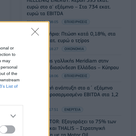
ευρώ στο α' εξάμηνο – Στα 734 εκατ.
ευρώ τα EBITDA
06/08/2026 - 08:05
ΕΠΙΧΕΙΡΗΣΕΙΣ
Χρηματιστήριο: Πτώση κατά 0,18%, στα
315,71 εκατ. ευρώ ο τζίρος
sonal or
05/08/2026 - 18:27
ΟΙΚΟΝΟΜΙΑ
ection to
Είσοδος της γαλλικής Meridiam στην
ou may
ηλεκτρική διασύνδεση Ελλάδας – Κύπρου
 personal
out of the
05/08/2026 - 18:06
ΕΠΙΧΕΙΡΗΣΕΙΣ
 downstream
B’s List of
ΔΕΗ: Ισχυρή ανάπτυξη στο α΄ εξάμηνο
2026 με προσαρμοσμένο EBITDA στα 1,2
δισ. ευρώ
05/08/2026 - 17:51
ΕΝΕΡΓΕΙΑ
Όμιλος AKTOR: Εξαγοράζει το 75% των
ΗΛΕΚΤΩΡ και THALIS – Στρατηγική
συνεργασία με τη Motor Oil