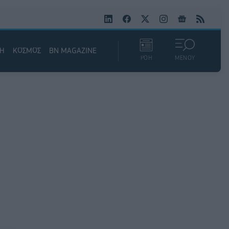
ΚΗ
ΚΟΣΜΟΣ
BN MAGAZINE
ΡΟΗ
ΜΕΝΟΥ