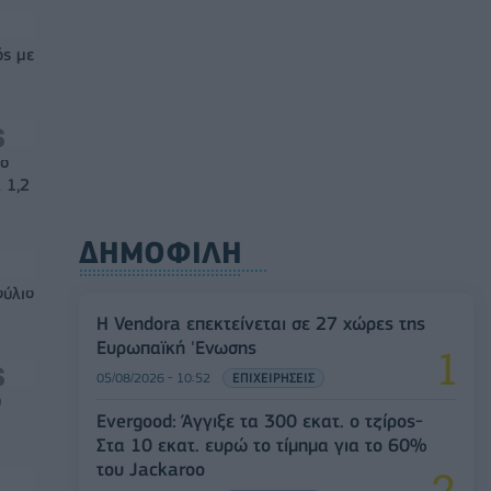
ός με
νο
 1,2
ΔΗΜΟΦΙΛΗ
ούλιο
Η Vendora επεκτείνεται σε 27 χώρες της
Ευρωπαϊκή 'Ενωσης
05/08/2026 - 10:52
ΕΠΙΧΕΙΡΗΣΕΙΣ
0
Evergood: Άγγιξε τα 300 εκατ. ο τζίρος-
Στα 10 εκατ. ευρώ το τίμημα για το 60%
του Jackaroo