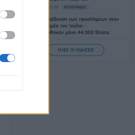
05/08/2026 - 17:39
ΕΠΙΧΕΙΡΗΣΕΙΣ
ΗΠΑ: Επιβράδυνση των προσλήψεων στον
ιδιωτικό τομέα τον Ιούλιο -
Δημιουργήθηκαν μόνο 44.000 θέσεις
εργασίας
05/08/2026 - 17:16
ΚΟΣΜΟΣ
ΟΛΕΣ ΟΙ ΕΙΔΗΣΕΙΣ
Τ. Θεοδωρικάκος: Στηρίζουμε με πράξεις
την έρευνα και την καινοτομία
05/08/2026 - 16:51
ΠΟΛΙΤΙΚΗ