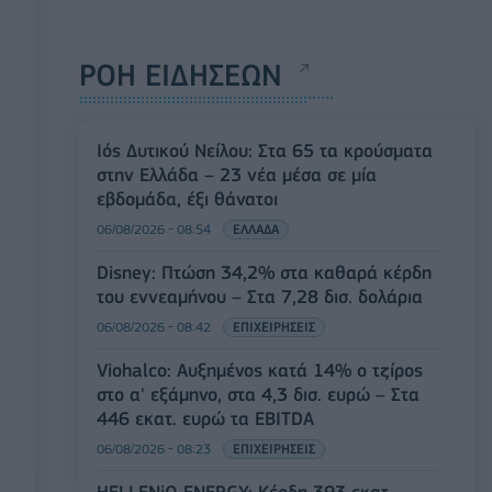
ΡΟΗ ΕΙΔΗΣΕΩΝ
Ιός Δυτικού Νείλου: Στα 65 τα κρούσματα
στην Ελλάδα – 23 νέα μέσα σε μία
εβδομάδα, έξι θάνατοι
06/08/2026 - 08:54
ΕΛΛΑΔΑ
Disney: Πτώση 34,2% στα καθαρά κέρδη
του εννεαμήνου – Στα 7,28 δισ. δολάρια
06/08/2026 - 08:42
ΕΠΙΧΕΙΡΗΣΕΙΣ
Viohalco: Αυξημένος κατά 14% ο τζίρος
στο α' εξάμηνο, στα 4,3 δισ. ευρώ – Στα
446 εκατ. ευρώ τα EBITDA
06/08/2026 - 08:23
ΕΠΙΧΕΙΡΗΣΕΙΣ
HELLENiQ ENERGY: Κέρδη 393 εκατ.