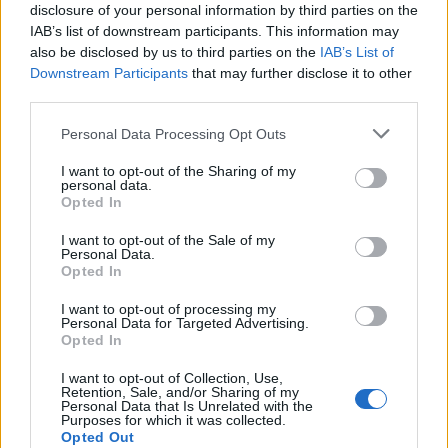
disclosure of your personal information by third parties on the
IAB’s list of downstream participants. This information may
also be disclosed by us to third parties on the
IAB’s List of
Downstream Participants
that may further disclose it to other
third parties.
Personal Data Processing Opt Outs
ΡΟΗ ΕΙΔΗΣΕΩΝ
I want to opt-out of the Sharing of my
personal data.
Opted In
Αυξημένη η επιβατική κίνηση από το λιμάνι του
I want to opt-out of the Sale of my
Personal Data.
Πειραιά – Περίπου 60.000 ταξίδεψαν Παρασκευή
Opted In
και Σάββατο
09/08/2026 - 12:33
ΕΛΛΑΔΑ
I want to opt-out of processing my
Personal Data for Targeted Advertising.
Opted In
Από τη Δυτική Αττική στη Νότια Γαλλία : Οι εμπειρίες
Ελλήνων και Γάλλων πυροσβεστών από τα πύρινα
I want to opt-out of Collection, Use,
μέτωπα
Retention, Sale, and/or Sharing of my
Personal Data that Is Unrelated with the
09/08/2026 - 12:08
ΚΟΣΜΟΣ
Purposes for which it was collected.
Opted Out