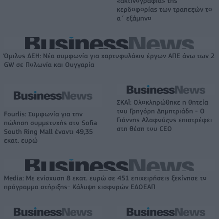
«ακτινογραφία» της
κερδοφορίας των τραπεζών το
α΄ εξάμηνο
Όμιλος ΔΕΗ: Νέα συμφωνία για χαρτοφυλάκιο έργων ΑΠΕ άνω των 2
GW σε Πολωνία και Ουγγαρία
ΣΚΑΪ: Ολοκληρώθηκε η θητεία
του Γρηγόρη Δημητριάδη - Ο
Fourlis: Συμφωνία για την
Γιάννης Αλαφούζος επιστρέφει
πώληση συμμετοχής στο Sofia
στη θέση του CEO
South Ring Mall έναντι 49,35
εκατ. ευρώ
Media: Με ενίσχυση 8 εκατ. ευρώ σε 451 επιχειρήσεις ξεκίνησε το
πρόγραμμα στήριξης- Κάλυψη εισφορών ΕΔΟΕΑΠ