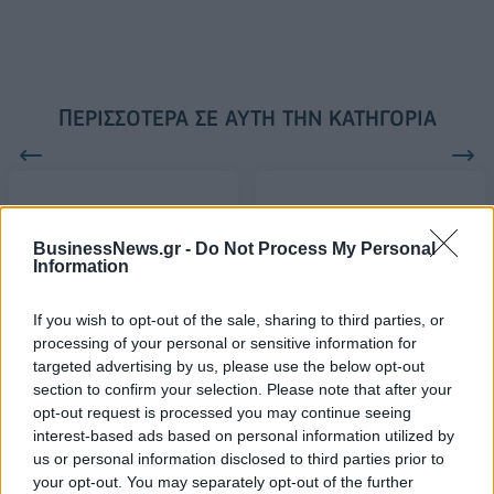
ΠΕΡΙΣΣΌΤΕΡΑ ΣΕ ΑΥΤΉ ΤΗΝ ΚΑΤΗΓΟΡΊΑ
BusinessNews.gr -
Do Not Process My Personal
Information
Εθνική Τράπεζα: Από
Μπόλαρης: Συνάντηση με
30/11 η δημόσια
τον Πρέσβη της Κυπριακής
If you wish to opt-out of the sale, sharing to third parties, or
προσφορά στην Ελλάδα
Δημοκρατίας
processing of your personal or sensitive information for
26/11/2015 - 02:00
26/11/2015 - 02:00
targeted advertising by us, please use the below opt-out
section to confirm your selection. Please note that after your
opt-out request is processed you may continue seeing
interest-based ads based on personal information utilized by
us or personal information disclosed to third parties prior to
your opt-out. You may separately opt-out of the further