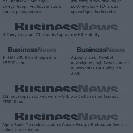
Με «προίκα» 2 δισ. ευρώ
στο ζήτημα των πινακίδων
ανοίγει δρόμο για δάνεια έως 5
κυκλοφορίας - Τέλος στις
δισ. σε μικρομεσαίες
χρονοβόρες διαδικασίες
Η Chery επενδύει 75 εκατ. δολάρια στην KG Mobility
Το FIAT 500 Hybrid τώρα από
Ατρόμητος και Novibet
18.990 ευρώ
συνεχίζουν μαζί: Ανανέωση της
συνεργασίας τους μέχρι το
2028
18η συνεχόμενη χρονιά για τον ΟΤΕ στη διεθνή σειρά δεικτών
FTSE4Good
Alpha Bank: Για πρώτη φορά το Αρχαίο Θέατρο Επιδαύρου άνοιξε τις
πύλες του σε όλους