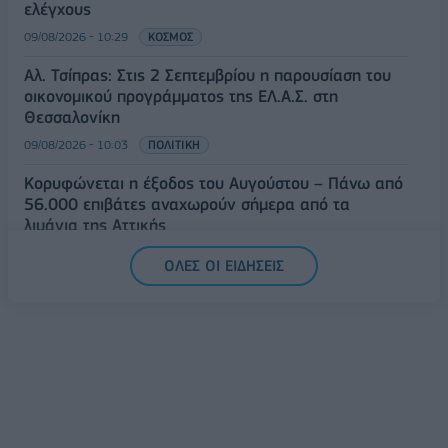
ελέγχους
09/08/2026 - 10:29
ΚΟΣΜΟΣ
Αλ. Τσίπρας: Στις 2 Σεπτεμβρίου η παρουσίαση του
οικονομικού προγράμματος της ΕΛ.Α.Σ. στη
Θεσσαλονίκη
09/08/2026 - 10:03
ΠΟΛΙΤΙΚΗ
Κορυφώνεται η έξοδος του Αυγούστου – Πάνω από
56.000 επιβάτες αναχωρούν σήμερα από τα
λιμάνια της Αττικής
08/08/2026 - 14:30
ΕΛΛΑΔΑ
ΟΛΕΣ ΟΙ ΕΙΔΗΣΕΙΣ
Δυτική Αττική: Η επόμενη ημέρα μετά τις πυρκαγιές
– Τα έργα Antinero και η «μάχη» πριν από τις
βροχές
08/08/2026 - 14:08
ΕΛΛΑΔΑ