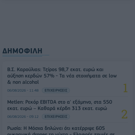
ΔΗΜΟΦΙΛΗ
Β.Σ. Καρούλιας: Τζίρος 98,7 εκατ. ευρώ και
αύξηση κερδών 57% - Τα νέα στοιχήματα σε low
& non alcohol
06/08/2026 - 11:48
ΕΠΙΧΕΙΡΗΣΕΙΣ
Metlen: Ρεκόρ EBITDA στο α' εξάμηνο, στα 550
εκατ. ευρώ – Καθαρά κέρδη 313 εκατ. ευρώ
06/08/2026 - 09:12
ΕΠΙΧΕΙΡΗΣΕΙΣ
Ρωσία: Η Μόσχα δηλώνει ότι κατέρριψε 605
ουκρανικά drones τη νύχτα - Ελαφρές ζημιές σε