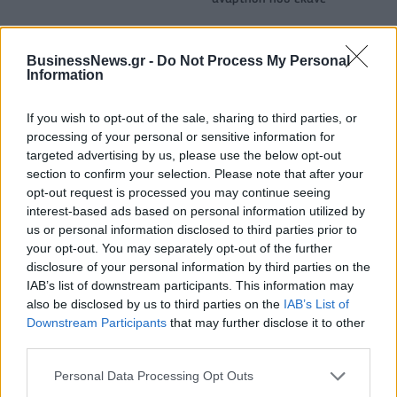
BusinessNews.gr -
Do Not Process My Personal
HELLENiQ ENERGY: Κέρδη 393 εκατ. ευρώ στο α' εξάμηνο – Στα 734
Information
εκατ. ευρώ τα EBITDA
If you wish to opt-out of the sale, sharing to third parties, or
processing of your personal or sensitive information for
targeted advertising by us, please use the below opt-out
Viohalco: Αυξημένος κατά 14%
ΥΠΕΘΟΟ: Νέες επενδύσεις 1
section to confirm your selection. Please note that after your
ο τζίρος στο α' εξάμηνο, στα 4,3
δισ. ευρώ ως το 2028 για την
opt-out request is processed you may continue seeing
δισ. ευρώ – Στα 446 εκατ. ευρώ
Ενέργεια
interest-based ads based on personal information utilized by
τα EBITDA
us or personal information disclosed to third parties prior to
your opt-out. You may separately opt-out of the further
disclosure of your personal information by third parties on the
IAB’s list of downstream participants. This information may
Η συμφωνία Arval-Athlon αναδιαμορφώνει την αγορά leasing
also be disclosed by us to third parties on the
IAB’s List of
Downstream Participants
that may further disclose it to other
third parties.
VW: Η δύσκολη εξίσωση της
18η συνεχόμενη χρονιά για τον
αναδιάρθρωσης
ΟΤΕ στη διεθνή σειρά δεικτών
Personal Data Processing Opt Outs
FTSE4Good