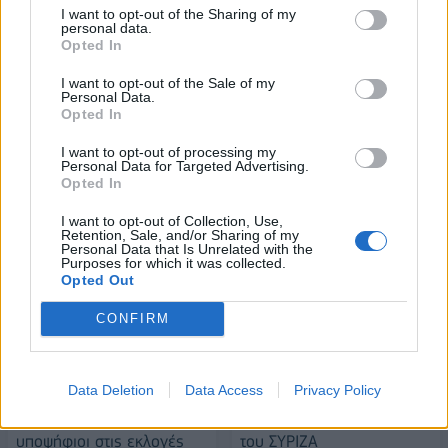
I want to opt-out of the Sharing of my
personal data.
Opted In
Alpha Bank: Για πρώτη φορά το Αρχαίο Θέατρο Επιδαύρου άνοιξε τις
I want to opt-out of the Sale of my
πύλες του σε όλους
Personal Data.
Opted In
I want to opt-out of processing my
ESG Report 2025: Πώς η ΑΒ Βασιλόπουλος μετατρέπει τη
Personal Data for Targeted Advertising.
βιωσιμότητα σε καθημερινή πράξη
Opted In
I want to opt-out of Collection, Use,
Retention, Sale, and/or Sharing of my
Personal Data that Is Unrelated with the
Purposes for which it was collected.
Opted Out
ΠΕΡΙΣΣΌΤΕΡΑ ΣΕ ΑΥΤΉ ΤΗΝ ΚΑΤΗΓΟΡΊΑ
CONFIRM
Data Deletion
Data Access
Privacy Policy
ΠΑΣΟΚ-ΔΗΜΑΡ: Οι
Η λίστα των υποψηφίων
υποψήφιοι στις εκλογές
του ΣΥΡΙΖΑ