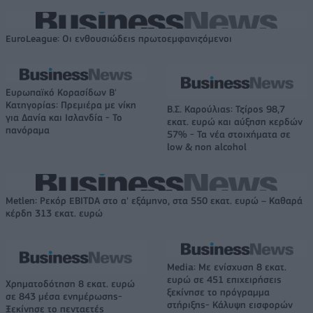
EuroLeague: Οι ενθουσιώδεις πρωτοεμφανιζόμενοι
Ευρωπαϊκό Κορασίδων Β'
Κατηγορίας: Πρεμιέρα με νίκη
Β.Σ. Καρούλιας: Τζίρος 98,7
για Δανία και Ισλανδία - Το
εκατ. ευρώ και αύξηση κερδών
πανόραμα
57% - Τα νέα στοιχήματα σε
low & non alcohol
Metlen: Ρεκόρ EBITDA στο α' εξάμηνο, στα 550 εκατ. ευρώ – Καθαρά
κέρδη 313 εκατ. ευρώ
Media: Με ενίσχυση 8 εκατ.
ευρώ σε 451 επιχειρήσεις
Χρηματοδότηση 8 εκατ. ευρώ
ξεκίνησε το πρόγραμμα
σε 843 μέσα ενημέρωσης-
στήριξης- Κάλυψη εισφορών
Ξεκίνησε το πενταετές