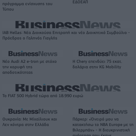
ΕΔΟΕΑΠ
πρόγραμμα ενίσχυσης του
Τύπου
IAB Hellas: Νέα Διοικούσα Επιτροπή και νέο Διοικητικό Συμβούλιο -
Πρόεδρος ο Γαληνός Γιαγλής
Νέο Audi A2 e-tron με στόχο
Η Chery επενδύει 75 εκατ.
την κορυφή της
δολάρια στην KG Mobility
αποδοτικότητας
Το FIAT 500 Hybrid τώρα από 18.990 ευρώ
Ουκρανία: Με Μίχαϊλιουκ και
Πάρκερ: «Όνειρό μου να
Λεν κόντρα στην Ελλάδα
κατακτήσω το ΝΒΑ Europe με τη
Βιλερμπάν» - Η διευκρινιστική
ανάρτηση που έκανε