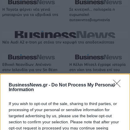
Η Toyota φέρνει νέα γενιά
Σε κινεζική… πολιορκία η
μπαταριών για τα υβριδικά της
ευρωπαϊκή
αυτοκινητοβιομηχανία
Νέο Audi A2 e-tron με στόχο την κορυφή της αποδοτικότητας
Εθνική Νεανίδων: Απέναντι
Η Κέλσι Μίτσελ έγραψε ιστορία
στην Ισλανδία για την 5η θέση
στη νίκη της Ιντιάνα επί του
στο Ευρωμπάσκετ (live stream)
Σικάγο (vids)
BusinessNews.gr -
Do Not Process My Personal
Information
Ελληνική Αναπτυξιακή Τράπεζα: Με «προίκα» 2 δισ. ευρώ ανοίγει
δρόμο για δάνεια έως 5 δισ. σε μικρομεσαίες
If you wish to opt-out of the sale, sharing to third parties, or
processing of your personal or sensitive information for
targeted advertising by us, please use the below opt-out
section to confirm your selection. Please note that after your
opt-out request is processed you may continue seeing