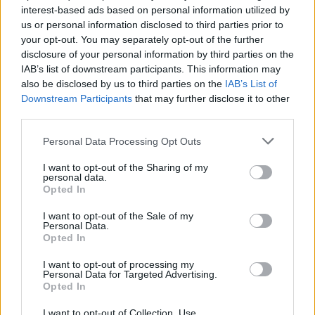
Β.Σ. Καρούλιας: Τζίρος 98,7
Deloitte Ελλάδος:
interest-based ads based on personal information utilized by
εκατ. ευρώ και αύξηση κερδών
Χρηματοοικονομικός
us or personal information disclosed to third parties prior to
57% - Τα νέα στοιχήματα σε
σύμβουλος της ΔΕΗ για την
your opt-out. You may separately opt-out of the further
low & non alcohol
είσοδο στην πολωνική αγορά
disclosure of your personal information by third parties on the
ενέργειας
IAB’s list of downstream participants. This information may
also be disclosed by us to third parties on the
IAB’s List of
Downstream Participants
that may further disclose it to other
Η Chery επενδύει 75 εκατ. δολάρια στην KG Mobility
third parties.
Personal Data Processing Opt Outs
Το FIAT 500 Hybrid τώρα από
Ατρόμητος και Novibet
I want to opt-out of the Sharing of my
18.990 ευρώ
συνεχίζουν μαζί: Ανανέωση της
personal data.
συνεργασίας τους μέχρι το
Opted In
2028
I want to opt-out of the Sale of my
Personal Data.
Opted In
18η συνεχόμενη χρονιά για τον ΟΤΕ στη διεθνή σειρά δεικτών
I want to opt-out of processing my
FTSE4Good
Personal Data for Targeted Advertising.
Opted In
I want to opt-out of Collection, Use,