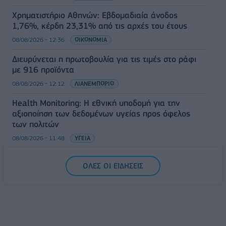
Χρηματιστήριο Αθηνών: Εβδομαδιαία άνοδος
1,76%, κέρδη 23,31% από τις αρχές του έτους
08/08/2026 - 12:36
ΟΙΚΟΝΟΜΙΑ
Διευρύνεται η πρωτοβουλία για τις τιμές στο ράφι
με 916 προϊόντα
08/08/2026 - 12:12
ΛΙΑΝΕΜΠΟΡΙΟ
Health Monitoring: Η εθνική υποδομή για την
αξιοποίηση των δεδομένων υγείας προς όφελος
των πολιτών
08/08/2026 - 11:48
ΥΓΕΙΑ
Ελληνική Αναπτυξιακή Τράπεζα: Με «προίκα» 2 δισ.
ΟΛΕΣ ΟΙ ΕΙΔΗΣΕΙΣ
ευρώ ανοίγει δρόμο για δάνεια έως 5 δισ. σε
μικρομεσαίες
08/08/2026 - 11:22
ΤΡΑΠΕΖΕΣ