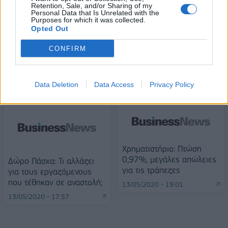
Alpha Bank: Για πρώτη φορά το Αρχαίο Θέατρο Επιδαύρου άνοιξε τις
Retention, Sale, and/or Sharing of my
Personal Data that Is Unrelated with the
πύλες του σε όλους
Purposes for which it was collected.
Opted Out
CONFIRM
ΠΕΡΙΣΣΌΤΕΡΑ ΣΕ ΑΥΤΉ ΤΗΝ ΚΑΤΗΓΟΡΊΑ
Data Deletion
Data Access
Privacy Policy
Χρηματιστήριο: Πτώση
0,97%, μεγάλες απώλειες
Δώρο Πάσχα: Τι αλλάζει
για τις τράπεζες
για τους εργαζόμενους
που τέθηκαν σε αναστολή;
13/05/2020 - 19:01
13/05/2020 - 17:57