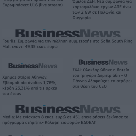
Όμιλος ΔΕΗ: Νέα συμφωνία για
Ευρωμπάσκετ U16 (live stream)
χαρτοφυλάκιο έργων ΑΠΕ άνω
των 2 GW σε Πολωνία και
Ουγγαρία
Fourlis: Συμφωνία για την πώληση συμμετοχής στο Sofia South Ring
Mall έναντι 49,35 εκατ. ευρώ
ΣΚΑΪ: Ολοκληρώθηκε η θητεία
του Γρηγόρη Δημητριάδη - Ο
Χρηματιστήριο Αθηνών:
Γιάννης Αλαφούζος επιστρέφει
Εβδομαδιαία άνοδος 1,76%,
στη θέση του CEO
κέρδη 23,31% από τις αρχές
του έτους
Media: Με ενίσχυση 8 εκατ. ευρώ σε 451 επιχειρήσεις ξεκίνησε το
πρόγραμμα στήριξης- Κάλυψη εισφορών ΕΔΟΕΑΠ