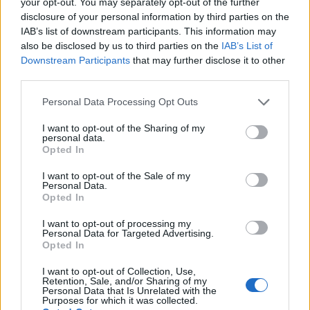
your opt-out. You may separately opt-out of the further
disclosure of your personal information by third parties on the
ΠΕΡΙΣΣΌΤΕΡΑ ΣΕ ΑΥΤΉ ΤΗΝ ΚΑΤΗΓΟΡΊΑ
IAB’s list of downstream participants. This information may
also be disclosed by us to third parties on the
IAB’s List of
Downstream Participants
that may further disclose it to other
third parties.
Personal Data Processing Opt Outs
I want to opt-out of the Sharing of my
personal data.
S&P: "Κλειδί" για ανάπτυξη
Opted In
οι εκλογές στην Ελλάδα
ΕΣΕΕ: Συνάντηση με τον
15/01/2019 - 02:00
I want to opt-out of the Sale of my
Personal Data.
Υφυπουργό Δ. Λιάκο για
Opted In
την προστασία πρώτης
κατοικίας επιχειρηματιών
I want to opt-out of processing my
και ακατάσχετο
Personal Data for Targeted Advertising.
Opted In
λογαριασμό
15/01/2019 - 02:00
I want to opt-out of Collection, Use,
Retention, Sale, and/or Sharing of my
Personal Data that Is Unrelated with the
Purposes for which it was collected.