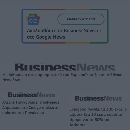
Με Λιθουανία στον προημιτελικό του Ευρωπαϊκού Β' κατ. η Εθνική
Νεανίδων
Αλέξης Γιαννούλιας: Υποψήφιος
Δήμαρχος στο Σικάγο ο άλλοτε
Evergood: Άγγιξε τα 300 εκατ. ο
παίκτης του Πανιώνιου
τζίρος- Στα 10 εκατ. ευρώ το
τίμημα για το 60% του
Jackaroo