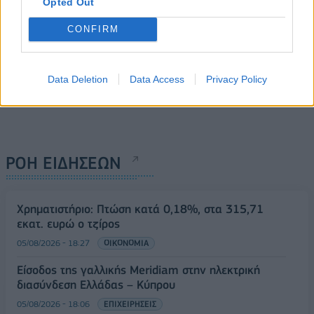
Opted Out
CONFIRM
Data Deletion
Data Access
Privacy Policy
ΡΟΗ ΕΙΔΗΣΕΩΝ
Χρηματιστήριο: Πτώση κατά 0,18%, στα 315,71
εκατ. ευρώ ο τζίρος
05/08/2026 - 18:27
ΟΙΚΟΝΟΜΙΑ
Είσοδος της γαλλικής Meridiam στην ηλεκτρική
διασύνδεση Ελλάδας – Κύπρου
05/08/2026 - 18:06
ΕΠΙΧΕΙΡΗΣΕΙΣ