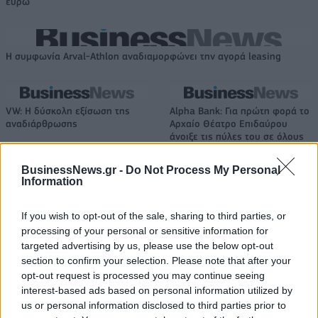
ευρώ
Η συμφωνία Arval-Athlon αναδιαμορφώνει την αγορά leasing
VW: Η δύσκολη εξίσωση της
Alpha Bank: Για πρώτη φορά το
αναδιάρθρωσης
Αρχαίο Θέατρο Επιδαύρου
άνοιξε τις πύλες του σε όλους
BusinessNews.gr -
Do Not Process My Personal
Information
ESG Report 2025: Πώς η ΑΒ Βασιλόπουλος μετατρέπει τη
βιωσιμότητα σε καθημερινή πράξη
If you wish to opt-out of the sale, sharing to third parties, or
processing of your personal or sensitive information for
targeted advertising by us, please use the below opt-out
Stoiximan: «Πού ήσουν;» στις μεγάλες στιγμές του Ολυμπιακού
section to confirm your selection. Please note that after your
opt-out request is processed you may continue seeing
interest-based ads based on personal information utilized by
us or personal information disclosed to third parties prior to