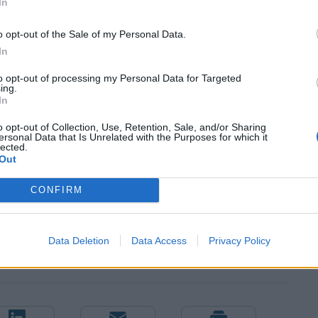
In
ι να καταβληθούν προσπάθειες για την αύξηση της
o opt-out of the Sale of my Personal Data.
ση επί των τεχνικών προδιαγραφών, την έγκαιρη
In
ά και την εκπαίδευση στο ΕΣΗΔΗΣ.
to opt-out of processing my Personal Data for Targeted
ing.
κή προτεραιότητα η συμμετοχή των μικρών
In
λαίσιο αυτό, προτάθηκε αφενός η δημιουργία ενός
o opt-out of Collection, Use, Retention, Sale, and/or Sharing
ων επιμελητηρίων, αφετέρου δε, η πιλοτική
ersonal Data that Is Unrelated with the Purposes for which it
lected.
υς κλάδους.
Out
CONFIRM
Data Deletion
Data Access
Privacy Policy