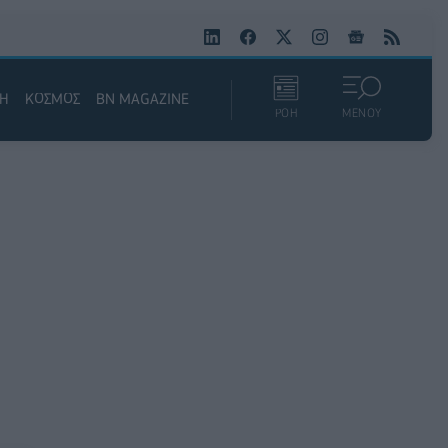
ΚΗ
ΚΟΣΜΟΣ
BN MAGAZINE
ΡΟΗ
ΜΕΝΟΥ