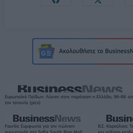
Ευρωπαϊκό Παίδων: Λύγισε στην παράταση η Ελλάδα, 96-86 α
την Ισπανία (pics)
Fourlis: Συμφωνία για την πώληση
Β.Σ. Καρούλιας: Τ
συμμετοχής στο Sofia South Ring Mall
και αύξηση κερδ