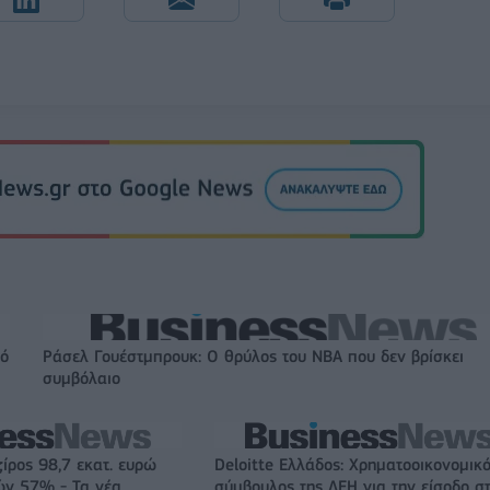
πό
Ράσελ Γουέστμπρουκ: Ο θρύλος του NBA που δεν βρίσκει
συμβόλαιο
ζίρος 98,7 εκατ. ευρώ
Deloitte Ελλάδος: Χρηματοοικονομικ
ών 57% - Τα νέα
σύμβουλος της ΔΕΗ για την είσοδο σ