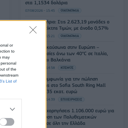
στα 1,1534 δολάρια
07/08/2026 - 15:45
ΟΙΚΟΝΟΜΙΑ
Χρηματιστήριο: Στις 2.623,19 μονάδες ο
Γενικός Δείκτης Τιμών, με άνοδο 0,57%
07/08/2026 - 15:21
ΟΙΚΟΝΟΜΙΑ
sonal or
Νέο κύμα καύσωνα στην Ευρώπη –
ection to
Θερμοκρασίες άνω των 40°C σε Ιταλία,
ou may
Ισπανία και Βαλκάνια
 personal
07/08/2026 - 14:58
ΚΟΣΜΟΣ
out of the
 downstream
Fourlis: Συμφωνία για την πώληση
B’s List of
συμμετοχής στο Sofia South Ring Mall
έναντι 49,35 εκατ. ευρώ
07/08/2026 - 14:39
ΕΠΙΧΕΙΡΗΣΕΙΣ
ΥΠΠΟ: Επιχορηγήσεις 1.106.000 ευρώ για
την ενίσχυση των Πολυθεματικών
Φεστιβάλ σε όλη την Ελλάδα