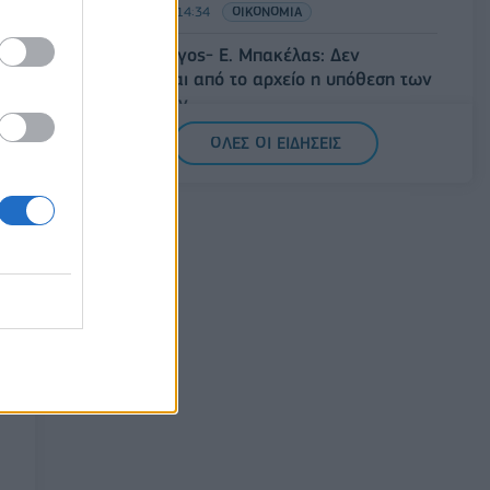
07/08/2026 - 14:34
ΟΙΚΟΝΟΜΙΑ
Άρειος Πάγος- Ε. Μπακέλας: Δεν
ανασύρεται από το αρχείο η υπόθεση των
υποκλοπών
07/08/2026 - 14:11
ΕΛΛΑΔΑ
ΟΛΕΣ ΟΙ ΕΙΔΗΣΕΙΣ
Σαουδική Αραβία, Τουρκία και Πακιστάν
υπογράφουν κοινή αμυντική συμφωνία
07/08/2026 - 13:47
ΚΟΣΜΟΣ