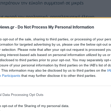
πιτρέπουν την εύκολη συμμετοχή σε μικρές
 σκοπό τον προληπτικό, αποτελεσματικό έλεγχο
ον κόσμο
News.gr -
Do Not Process My Personal Information
, ξεκινώντας από τα κλωστοϋφαντουργικά
to opt-out of the sale, sharing to third parties, or processing of your per
formation for targeted advertising by us, please use the below opt-out s
r selection. Please note that after your opt-out request is processed y
eing interest-based ads based on personal information utilized by us or
disclosed to third parties prior to your opt-out. You may separately opt-
losure of your personal information by third parties on the IAB’s list of
. This information may also be disclosed by us to third parties on the
IA
Participants
that may further disclose it to other third parties.
l Data Processing Opt Outs
o opt-out of the Sharing of my personal data.