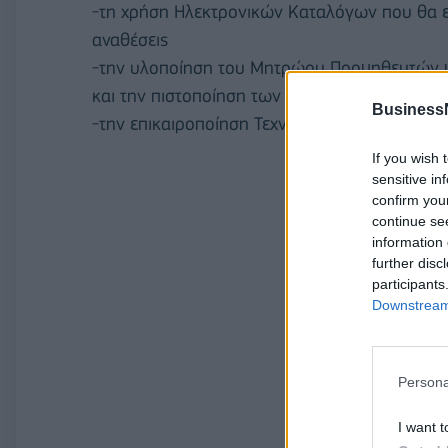
-τη χρήση Ηλεκτρονικών Καταλόγων που θα ε
αναθέσεις
-την υλοποίηση του Μητρώου Προμηθευτών με
και την πιστοποίηση των προμηθευτών ανά τ
Business
-την επικαιροποίηση Τεχνικών Προδιαγραφών
If you wish 
sensitive in
confirm you
continue se
information 
further disc
participants
Downstream 
Persona
I want t