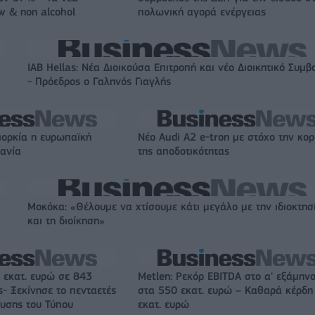
w & non alcohol
πολωνική αγορά ενέργειας
IAB Hellas: Νέα Διοικούσα Επιτροπή και νέο Διοικητικό Συμβ
- Πρόεδρος ο Γαληνός Γιαγλής
ιορκία η ευρωπαϊκή
Νέο Audi A2 e-tron με στόχο την κο
χανία
της αποδοτικότητας
Μοκόκα: «Θέλουμε να χτίσουμε κάτι μεγάλο με την ιδιοκτησ
και τη διοίκηση»
 εκατ. ευρώ σε 843
Metlen: Ρεκόρ EBITDA στο α' εξάμηνο
- Ξεκίνησε το πενταετές
στα 550 εκατ. ευρώ – Καθαρά κέρδη
υσης του Τύπου
εκατ. ευρώ