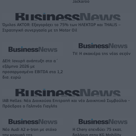
Jackaroo
Όμιλος AKTOR: Εξαγοράζει το 75% των ΗΛΕΚΤΩΡ και THALIS –
Στρατηγική συνεργασία με τη Motor Oil
TV: Η σκακιέρα της νέας σεζόν
ΔΕΗ: Ισχυρή ανάπτυξη στο α΄
εξάμηνο 2026 με
προσαρμοσμένο EBITDA στα 1,2
δισ. ευρώ
IAB Hellas: Νέα Διοικούσα Επιτροπή και νέο Διοικητικό Συμβούλιο -
Πρόεδρος ο Γαληνός Γιαγλής
Νέο Audi A2 e-tron με στόχο
Η Chery επενδύει 75 εκατ.
την κορυφή της
δολάρια στην KG Mobility