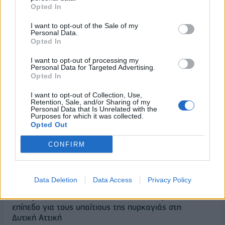
ΔΕΗ: Ισχυρή ανάπτυξη στο α΄ εξάμηνο 2026 με
Opted In
προσαρμοσμένο EBITDA στα 1,2 δισ. ευρώ
05/08/2026 - 17:51
ΕΝΕΡΓΕΙΑ
I want to opt-out of the Sale of my
Personal Data.
Opted In
Όμιλος AKTOR: Εξαγοράζει το 75% των ΗΛΕΚΤΩΡ
και THALIS – Στρατηγική συνεργασία με τη Motor
I want to opt-out of processing my
Oil
Personal Data for Targeted Advertising.
Opted In
05/08/2026 - 17:39
ΕΠΙΧΕΙΡΗΣΕΙΣ
I want to opt-out of Collection, Use,
ΗΠΑ: Επιβράδυνση των προσλήψεων στον ιδιωτικό
Retention, Sale, and/or Sharing of my
τομέα τον Ιούλιο - Δημιουργήθηκαν μόνο 44.000
Personal Data that Is Unrelated with the
Purposes for which it was collected.
θέσεις εργασίας
Opted Out
05/08/2026 - 17:16
ΚΟΣΜΟΣ
CONFIRM
Τ. Θεοδωρικάκος: Στηρίζουμε με πράξεις την
έρευνα και την καινοτομία
05/08/2026 - 16:51
ΠΟΛΙΤΙΚΗ
Data Deletion
Data Access
Privacy Policy
Ν. Χαρδαλιάς: Μηδενική ανοχή και σε νομικό
επίπεδο για τους υπαίτιους της πυρκαγιάς στη
Δυτική Αττική