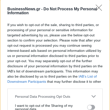
BusinessNews.gr -
Do Not Process My Personal
Information
If you wish to opt-out of the sale, sharing to third parties, or
processing of your personal or sensitive information for
targeted advertising by us, please use the below opt-out
section to confirm your selection. Please note that after your
opt-out request is processed you may continue seeing
ΡΟΗ ΕΙΔΗΣΕΩΝ
interest-based ads based on personal information utilized by
us or personal information disclosed to third parties prior to
your opt-out. You may separately opt-out of the further
disclosure of your personal information by third parties on the
Χρηματιστήριο: Πτώση κατά 0,18%, στα 315,71
IAB’s list of downstream participants. This information may
εκατ. ευρώ ο τζίρος
also be disclosed by us to third parties on the
IAB’s List of
05/08/2026 - 18:27
ΟΙΚΟΝΟΜΙΑ
Downstream Participants
that may further disclose it to other
third parties.
Είσοδος της γαλλικής Meridiam στην ηλεκτρική
διασύνδεση Ελλάδας – Κύπρου
Personal Data Processing Opt Outs
05/08/2026 - 18:06
ΕΠΙΧΕΙΡΗΣΕΙΣ
I want to opt-out of the Sharing of my
personal data.