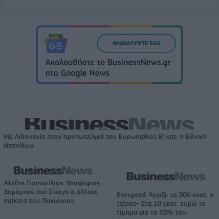
Με Λιθουανία στον προημιτελικό του Ευρωπαϊκού Β' κατ. η Εθνική
Νεανίδων
Αλέξης Γιαννούλιας: Υποψήφιος
Δήμαρχος στο Σικάγο ο άλλοτε
Evergood: Άγγιξε τα 300 εκατ. ο
παίκτης του Πανιώνιου
τζίρος- Στα 10 εκατ. ευρώ το
τίμημα για το 60% του