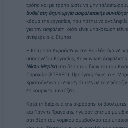
τρόπο και με τρόπο ώστε να μην ταλαιπωρούντ
δοθεί στη δημιουργία ασφαλιστικής συνείδησ
κόσμο της εργασίας, που πρέπει να αντιληφθε
για την ασφάλιση, διότι είναι υποχρέωση εθνι
ανέφερε ο κ. Σέμπος.
H Eπιτροπή Ακροάσεων της Βουλής έκρινε, κατ
υπουργείου Εργασίας, Κοινωνικής Ασφάλισης
Νίκου Μπρίκη
στη θέση του διοικητή του Ενι
Παροχών (ΕΤΕΑΕΠ). Προηγουμένως, ο κ. Μπρί
Χριστούγεννα οι εκκρεμότητες με τα εφάπαξ κα
επικουρικές συντάξεις.
Κατά τη διάρκεια της ακρόασης, οι βουλευτές 
και Γιάννης Τραγάκης, ήγειραν ζήτημα με ειδι
στη θέση του νομικού συμβούλου του υποδιοι
τότε ο κ. Σέμπος) ενώ είχε οφειλές από ασφα