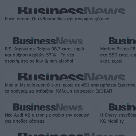
EuroLeague: Οι ενθουσιώδεις πρωτοεμφανιζόμενοι
Β.Σ. Καρούλιας: Τζίρος 98,7 εκατ. ευρώ
Metlen: Ρεκόρ EB
και αύξηση κερδών 57% - Τα νέα
στα 550 εκατ. ε
στοιχήματα σε low & non alcohol
εκατ. ευρώ
Media: Με ενίσχυση 8 εκατ. ευρώ σε 451 επιχειρήσεις ξεκίνησε
το πρόγραμμα στήριξης- Κάλυψη εισφορών ΕΔΟΕΑΠ
Νέο Audi A2 e-tron με στόχο την κορυφή
Η Chery επενδύει
της αποδοτικότητας
KG Mobility