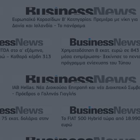
Ευρωπαϊκό Κορασίδων Β' Κατηγορίας: Πρεμιέρα με νίκη για
Δανία και Ισλανδία - Το πανόραμα
ITDA στο α' εξάμηνο,
Χρηματοδότηση 8 εκατ. ευρώ σε 843
υρώ – Καθαρά κέρδη 313
μέσα ενημέρωσης- Ξεκίνησε το πεντ
πρόγραμμα ενίσχυσης του Τύπου
IAB Hellas: Νέα Διοικούσα Επιτροπή και νέο Διοικητικό Συμβ
- Πρόεδρος ο Γαληνός Γιαγλής
 75 εκατ. δολάρια στην
Το FIAT 500 Hybrid τώρα από 18.99
ευρώ