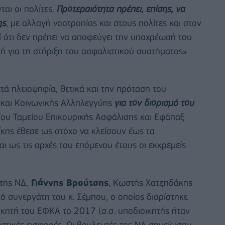
αι οι πολίτες.
Προτεραιότητα πρέπει, επίσης, να
ης
, με αλλαγή νοοτροπίας και στους πολίτες και στον
ί ότι δεν πρέπει να αποφεύγει την υποχρέωσή του
κή για τη στήριξη του ασφαλιστικού συστήματος»
ά πλειοψηφία, θετικά και την πρόταση του
 και Κοινωνικής Αλληλεγγύης
για τον διορισμό του
αίου Ταμείου Επικουρικής Ασφάλισης και Εφάπαξ
κης έθεσε ως στόχο να κλείσουν έως τα
ι ως τις αρχές του επόμενου έτους οι εκκρεμείς
της ΝΔ,
Γιάννης Βρούτσης
, Κωστής Χατζηδάκης
κό συνεργάτη του κ. Σέμπου, ο οποίος διορίστηκε
κητή του ΕΦΚΑ το 2017 (σ.σ. υποδιοικητής ήταν
λιστικές εισφορές. Οι βουλευτές της ΝΔ σημείωσαν