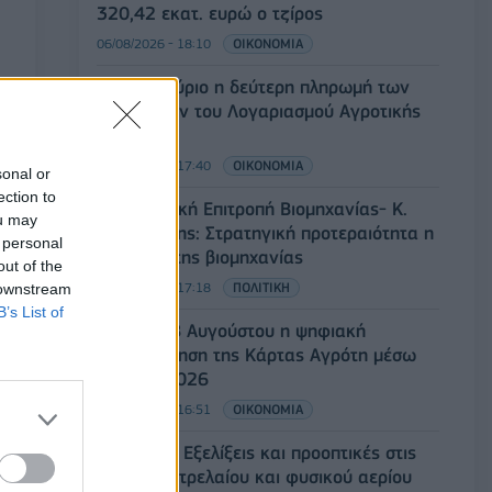
320,42 εκατ. ευρώ ο τζίρος
06/08/2026 - 18:10
ΟΙΚΟΝΟΜΙΑ
ΟΠΕΚΑ: Αύριο η δεύτερη πληρωμή των
δικαιούχων του Λογαριασμού Αγροτικής
Εστίας
06/08/2026 - 17:40
ΟΙΚΟΝΟΜΙΑ
sonal or
ection to
Κυβερνητική Επιτροπή Βιομηχανίας- Κ.
ou may
Μητσοτάκης: Στρατηγική προτεραιότητα η
 personal
ενίσχυση της βιομηχανίας
out of the
06/08/2026 - 17:18
ΠΟΛΙΤΙΚΗ
 downstream
B’s List of
Από τις 28 Αυγούστου η ψηφιακή
ενεργοποίηση της Κάρτας Αγρότη μέσω
της ΕΑΕ 2026
06/08/2026 - 16:51
ΟΙΚΟΝΟΜΙΑ
Eurobank: Εξελίξεις και προοπτικές στις
αγορές πετρελαίου και φυσικού αερίου