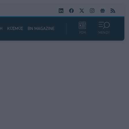
ΚΗ
ΚΟΣΜΟΣ
BN MAGAZINE
ΡΟΗ
ΜΕΝΟΥ