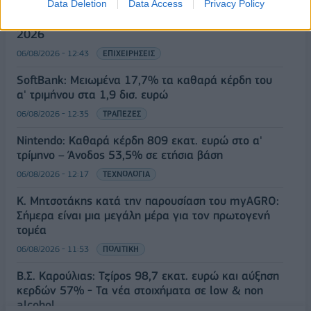
Data Deletion
Data Access
Privacy Policy
JUMBO: Αύξηση πωλήσεων 5% το επτάμηνο του
2026
06/08/2026 - 12:43
ΕΠΙΧΕΙΡΗΣΕΙΣ
SoftBank: Μειωμένα 17,7% τα καθαρά κέρδη του
α' τριμήνου στα 1,9 δισ. ευρώ
06/08/2026 - 12:35
ΤΡΑΠΕΖΕΣ
Nintendo: Καθαρά κέρδη 809 εκατ. ευρώ στο α'
τρίμηνο – Άνοδος 53,5% σε ετήσια βάση
06/08/2026 - 12:17
ΤΕΧΝΟΛΟΓΙΑ
Κ. Μητσοτάκης κατά την παρουσίαση του myAGRO:
Σήμερα είναι μια μεγάλη μέρα για τον πρωτογενή
τομέα
06/08/2026 - 11:53
ΠΟΛΙΤΙΚΗ
Β.Σ. Καρούλιας: Τζίρος 98,7 εκατ. ευρώ και αύξηση
κερδών 57% - Τα νέα στοιχήματα σε low & non
alcohol