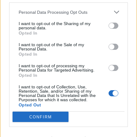
third parties.
μια οικονομία πιο ανταγωνιστική με καλύτερους
μισθούς”
Personal Data Processing Opt Outs
06/08/2026 - 13:46
ΠΟΛΙΤΙΚΗ
I want to opt-out of the Sharing of my
personal data.
Χρηματιστήριο: Στις 2.628,25 μονάδες ο Γενικός
Opted In
Δείκτης Τιμών, με άνοδο 0,17%
I want to opt-out of the Sale of my
06/08/2026 - 13:17
ΟΙΚΟΝΟΜΙΑ
Personal Data.
Opted In
Άνοιξε η πλατφόρμα για ενισχύσεις de minimis
ύψους 24,6 εκατ. ευρώ σε παραγωγούς
I want to opt-out of processing my
Personal Data for Targeted Advertising.
06/08/2026 - 13:08
ΟΙΚΟΝΟΜΙΑ
Opted In
Χρηματοδότηση 8 εκατ. ευρώ σε 843 μέσα
I want to opt-out of Collection, Use,
Retention, Sale, and/or Sharing of my
ενημέρωσης- Ξεκίνησε το πενταετές πρόγραμμα
Personal Data that Is Unrelated with the
ενίσχυσης του Τύπου
Purposes for which it was collected.
Opted Out
06/08/2026 - 13:05
ΕΠΙΧΕΙΡΗΣΕΙΣ
CONFIRM
LIDL HELLAS: Διεθνώς αναγνωρισμένα κρασιά στην
κορυφαία σχέση ποιότητας-τιμής
06/08/2026 - 12:55
ΕΠΙΧΕΙΡΗΣΕΙΣ