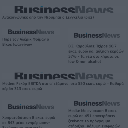
Ανακοινώθηκε από την Ντουμπάι ο Σενγκέλια (pics)
Πήρε τον Αλέρικ Φρίμαν ο
Βίκος Ιωαννίνων
Β.Σ. Καρούλιας: Τζίρος 98,7
εκατ. ευρώ και αύξηση κερδών
57% - Τα νέα στοιχήματα σε
low & non alcohol
Metlen: Ρεκόρ EBITDA στο α' εξάμηνο, στα 550 εκατ. ευρώ – Καθαρά
κέρδη 313 εκατ. ευρώ
Media: Με ενίσχυση 8 εκατ.
ευρώ σε 451 επιχειρήσεις
Χρηματοδότηση 8 εκατ. ευρώ
ξεκίνησε το πρόγραμμα
σε 843 μέσα ενημέρωσης-
στήριξης- Κάλυψη εισφορών
Ξεκίνησε το πενταετές