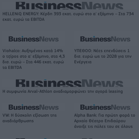
HELLENiQ ENERGY: Κέρδη 393 εκατ. ευρώ στο α' εξάμηνο – Στα 734
εκατ. ευρώ τα EBITDA
Viohalco: Αυξημένος κατά 14%
ΥΠΕΘΟΟ: Νέες επενδύσεις 1
ο τζίρος στο α' εξάμηνο, στα 4,3
δισ. ευρώ ως το 2028 για την
δισ. ευρώ – Στα 446 εκατ. ευρώ
Ενέργεια
τα EBITDA
Η συμφωνία Arval-Athlon αναδιαμορφώνει την αγορά leasing
VW: Η δύσκολη εξίσωση της
Alpha Bank: Για πρώτη φορά το
αναδιάρθρωσης
Αρχαίο Θέατρο Επιδαύρου
άνοιξε τις πύλες του σε όλους