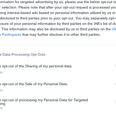
formation for targeted advertising by us, please use the below opt-out s
r selection. Please note that after your opt-out request is processed y
05/08/2015 - 03:00
eing interest-based ads based on personal information utilized by us or
disclosed to third parties prior to your opt-out. You may separately opt-
losure of your personal information by third parties on the IAB’s list of
. This information may also be disclosed by us to third parties on the
IA
 Πουέρτο Ρίκο
Participants
that may further disclose it to other third parties.
Vodafone: Υπεροχή στις υπηρεσί
M2M
04/08/2015 - 03:00
l Data Processing Opt Outs
o opt-out of the Sharing of my personal data.
In
ολή των
Ζιμπάμπουε: Νέο σκάνδαλο με
o opt-out of the Sale of my Personal Data.
σποτ της Χίλαρι
κυνηγό λιονταριών
In
02/08/2015 - 03:00
to opt-out of processing my Personal Data for Targeted
ing.
In