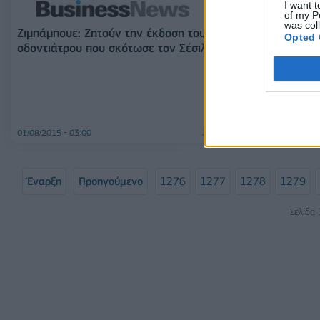
I want t
of my P
was col
Ζιμπάμπουε: Ζητούν την έκδοση του
Opted 
οδοντιάτρου που σκότωσε τον Σέσιλ
Οι Αυστραλιανέ
βέβαιες» για τ
αεροσκάφους 
Αερογραμμών
01/08/2015 - 03:00
31/07/2015 - 03:00
Έναρξη
Προηγούμενο
1276
1277
1278
1279
Σελίδα