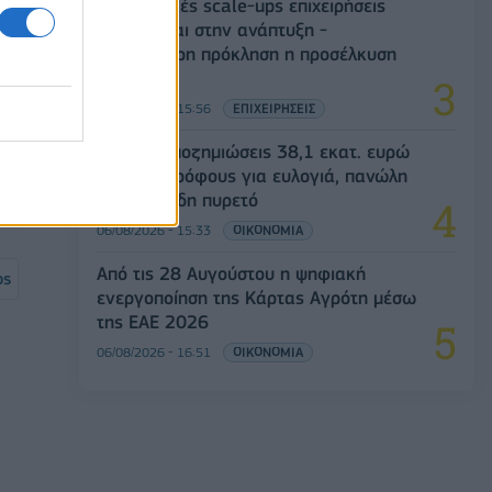
Οι ελληνικές scale-ups επιχειρήσεις
στρέφονται στην ανάπτυξη -
 το
Μεγαλύτερη πρόκληση η προσέλκυση
πελατών
06/08/2026 - 15:56
ΕΠΙΧΕΙΡΗΣΕΙΣ
ΥΠΑΑΤ: Αποζημιώσεις 38,1 εκατ. ευρώ
σε κτηνοτρόφους για ευλογιά, πανώλη
και αφθώδη πυρετό
06/08/2026 - 15:33
ΟΙΚΟΝΟΜΙΑ
Από τις 28 Αυγούστου η ψηφιακή
ος
ενεργοποίηση της Κάρτας Αγρότη μέσω
της ΕΑΕ 2026
06/08/2026 - 16:51
ΟΙΚΟΝΟΜΙΑ