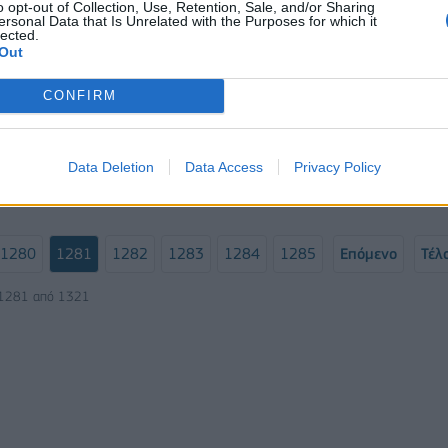
o opt-out of Collection, Use, Retention, Sale, and/or Sharing
ersonal Data that Is Unrelated with the Purposes for which it
lected.
Siemens: Σταθερές επιδόσεις για
Out
τρίτο τρίμηνο
ς αρχές «όλο και πιο
CONFIRM
α συντρίμμια του
των Μαλαισιανών
Data Deletion
Data Access
Privacy Policy
31/07/2015 - 03:00
1280
1281
1282
1283
1284
1285
Επόμενο
Τέλ
 1281 από 1321