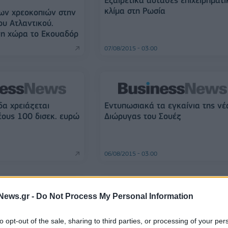
Εξαιρετικά ασταθές επιχειρηματι
κλίμα στη Ρωσία
των χρεοκοπιών στην
ου Ατλαντικού.
νη χώρα το Εκουαδόρ
07/08/2015 - 03:00
δα χρειάζεται
Εντυπωσιακά τα εγκαίνια της νέ
ους 100 δισεκ. ευρώ
Διώρυγας του Σουέζ
06/08/2015 - 03:00
News.gr -
Do Not Process My Personal Information
αι η Royal Bank of
TNT: Προχωρά η εξαγορά από τη
Fedex
to opt-out of the sale, sharing to third parties, or processing of your per