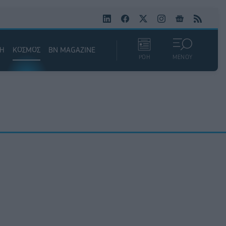
ΚΗ
ΚΟΣΜΟΣ
BN MAGAZINE
ΡΟΗ
ΜΕΝΟΥ