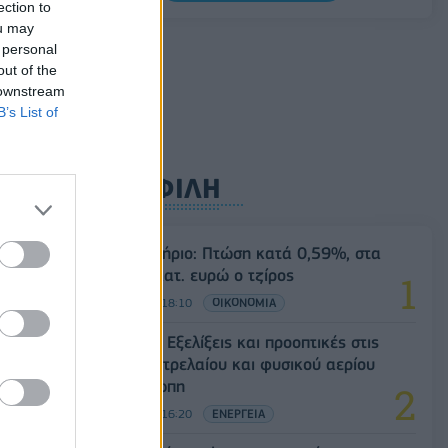
ection to
κατηγορούμενη
ou may
07/08/2026 - 12:27
ΕΛΛΑΔΑ
 personal
out of the
 downstream
B’s List of
ες
ΔΗΜΟΦΙΛΗ
Χρηματιστήριο: Πτώση κατά 0,59%, στα
320,42 εκατ. ευρώ ο τζίρος
06/08/2026 - 18:10
ΟΙΚΟΝΟΜΙΑ
Eurobank: Εξελίξεις και προοπτικές στις
αγορές πετρελαίου και φυσικού αερίου
στην Ευρώπη
06/08/2026 - 16:20
ΕΝΕΡΓΕΙΑ