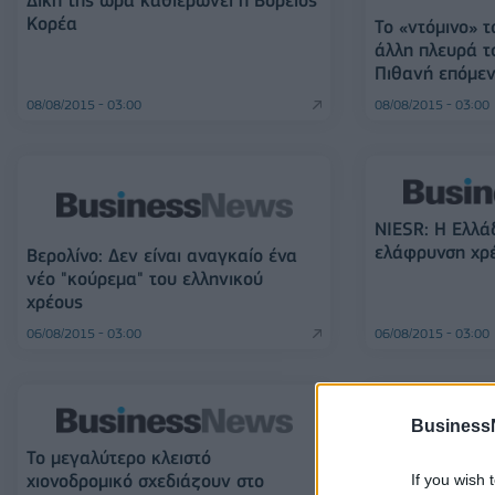
Δική της ώρα καθιερώνει η Βόρειος
Κορέα
Το «ντόμινο» 
άλλη πλευρά τ
Πιθανή επόμε
08/08/2015 - 03:00
08/08/2015 - 03:00
NIESR: Η Ελλά
ελάφρυνση χρέ
Βερολίνο: Δεν είναι αναγκαίο ένα
νέο "κούρεμα" του ελληνικού
χρέους
06/08/2015 - 03:00
06/08/2015 - 03:00
Business
Το μεγαλύτερο κλειστό
Ιδιωτικοποιείτ
χιονοδρομικό σχεδιάζουν στο
Scotland
If you wish 