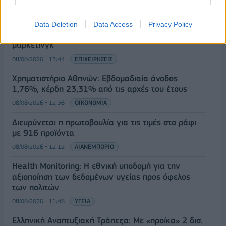
08/08/2026 - 12:58
ΟΙΚΟΝΟΜΙΑ
Οι Hamilton Reserve Bank και SEE Capital
Data Deletion
Data Access
Privacy Policy
Hamilton Ltd. συνάπτουν συμφωνία υπηρεσιών
μάρκετινγκ
08/08/2026 - 13:44
ΕΠΙΧΕΙΡΗΣΕΙΣ
Χρηματιστήριο Αθηνών: Εβδομαδιαία άνοδος
1,76%, κέρδη 23,31% από τις αρχές του έτους
08/08/2026 - 12:36
ΟΙΚΟΝΟΜΙΑ
Διευρύνεται η πρωτοβουλία για τις τιμές στο ράφι
με 916 προϊόντα
08/08/2026 - 12:12
ΛΙΑΝΕΜΠΟΡΙΟ
Health Monitoring: Η εθνική υποδομή για την
αξιοποίηση των δεδομένων υγείας προς όφελος
των πολιτών
08/08/2026 - 11:48
ΥΓΕΙΑ
Ελληνική Αναπτυξιακή Τράπεζα: Με «προίκα» 2 δισ.