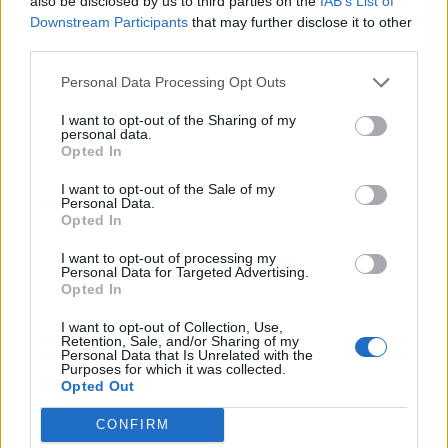
also be disclosed by us to third parties on the
IAB’s List of
ΡΟΗ ΕΙΔΗΣΕΩΝ
Downstream Participants
that may further disclose it to other
third parties.
Κορυφώνεται η έξοδος του Αυγούστου – Πάνω από
Personal Data Processing Opt Outs
56.000 επιβάτες αναχωρούν σήμερα από τα
I want to opt-out of the Sharing of my
λιμάνια της Αττικής
personal data.
Opted In
08/08/2026 - 14:30
ΕΛΛΑΔΑ
I want to opt-out of the Sale of my
Δυτική Αττική: Η επόμενη ημέρα μετά τις πυρκαγιές
Personal Data.
– Τα έργα Antinero και η «μάχη» πριν από τις
Opted In
βροχές
I want to opt-out of processing my
08/08/2026 - 14:08
ΕΛΛΑΔΑ
Personal Data for Targeted Advertising.
Opted In
Ειδικό Χωροταξικό για τον Τουρισμό: Οι νέοι
κανόνες για επενδύσεις, νησιά και προορισμούς υπό
I want to opt-out of Collection, Use,
πίεση
Retention, Sale, and/or Sharing of my
Personal Data that Is Unrelated with the
Purposes for which it was collected.
08/08/2026 - 13:21
ΤΟΥΡΙΣΜΟΣ
Opted Out
Υπουργείο Εργασίας: Ο “χάρτης” των πληρωμών
CONFIRM
από τον e-ΕΦΚΑ και τη ΔΥΠΑ έως τις 14 Αυγούστου