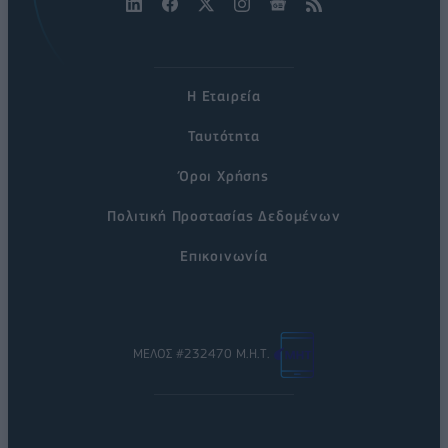
Η Εταιρεία
Ταυτότητα
Όροι Χρήσης
Πολιτική Προστασίας Δεδομένων
Επικοινωνία
ΜΕΛΟΣ #232470 Μ.Η.Τ.