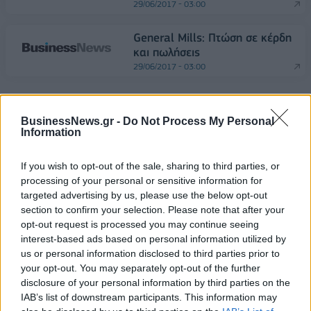
29/06/2017 - 03:00
General Mills: Πτώση σε κέρδη
και πωλήσεις
29/06/2017 - 03:00
BusinessNews.gr -
Do Not Process My Personal
Έναρξη
Προηγούμενο
Επόμενο
Τέλος
Information
Σελίδα 1110 από 1321
If you wish to opt-out of the sale, sharing to third parties, or
processing of your personal or sensitive information for
targeted advertising by us, please use the below opt-out
section to confirm your selection. Please note that after your
opt-out request is processed you may continue seeing
interest-based ads based on personal information utilized by
us or personal information disclosed to third parties prior to
your opt-out. You may separately opt-out of the further
disclosure of your personal information by third parties on the
IAB’s list of downstream participants. This information may