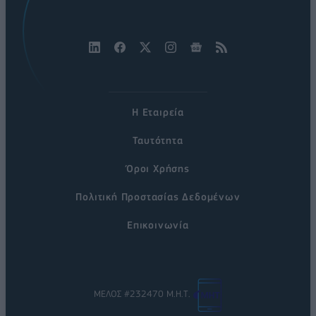
Η Εταιρεία
Ταυτότητα
Όροι Χρήσης
Πολιτική Προστασίας Δεδομένων
Επικοινωνία
ΜΕΛΟΣ #232470 Μ.Η.Τ.