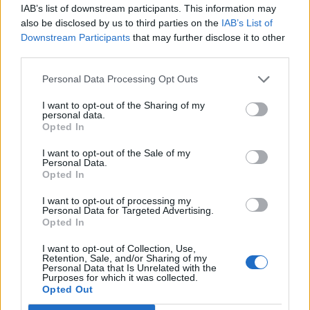
IAB’s list of downstream participants. This information may
Το FIAT 500 Hybrid τώρα από
Ατρόμητος και Novibet
also be disclosed by us to third parties on the
IAB’s List of
18.990 ευρώ
συνεχίζουν μαζί: Ανανέωση της
Downstream Participants
that may further disclose it to other
συνεργασίας τους μέχρι το
third parties.
2028
Personal Data Processing Opt Outs
I want to opt-out of the Sharing of my
18η συνεχόμενη χρονιά για τον ΟΤΕ στη διεθνή σειρά δεικτών
personal data.
FTSE4Good
Opted In
I want to opt-out of the Sale of my
Personal Data.
Opted In
Alpha Bank: Για πρώτη φορά το Αρχαίο Θέατρο Επιδαύρου άνοιξε τις
πύλες του σε όλους
I want to opt-out of processing my
Personal Data for Targeted Advertising.
Opted In
I want to opt-out of Collection, Use,
Retention, Sale, and/or Sharing of my
Personal Data that Is Unrelated with the
ΠΕΡΙΣΣΌΤΕΡΑ ΣΕ ΑΥΤΉ ΤΗΝ ΚΑΤΗΓΟΡΊΑ
Purposes for which it was collected.
Opted Out