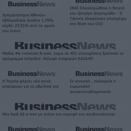
ΣΚΑΪ: Ολοκληρώθηκε η θητεία
του Γρηγόρη Δημητριάδη - Ο
Χρηματιστήριο Αθηνών:
Γιάννης Αλαφούζος επιστρέφει
Εβδομαδιαία άνοδος 1,76%,
στη θέση του CEO
κέρδη 23,31% από τις αρχές
του έτους
Media: Με ενίσχυση 8 εκατ. ευρώ σε 451 επιχειρήσεις ξεκίνησε το
πρόγραμμα στήριξης- Κάλυψη εισφορών ΕΔΟΕΑΠ
Η Toyota φέρνει νέα γενιά
Σε κινεζική… πολιορκία η
μπαταριών για τα υβριδικά της
ευρωπαϊκή
αυτοκινητοβιομηχανία
Νέο Audi A2 e-tron με στόχο την κορυφή της αποδοτικότητας