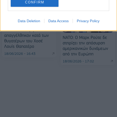
CONFIRM
Data Deletion
Data Access
Privacy Policy
Ισπανία: Κατηγορίες
απαγγέλθηκαν κατά των
ΝΑΤΟ: Ο Μαρκ Ρούτε δε
θυγατέρων του Χοσέ
στηρίζει την απόσυρση
Λουίς Θαπατέρο
αμερικανικών δυνάμεων
από την Ευρώπη
18/06/2026 - 16:43
18/06/2026 - 17:02