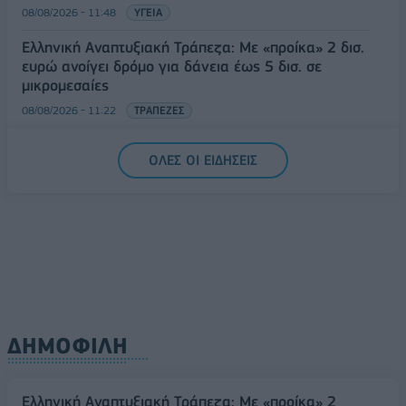
08/08/2026 - 11:48
ΥΓΕΙΑ
Ελληνική Αναπτυξιακή Τράπεζα: Με «προίκα» 2 δισ.
ευρώ ανοίγει δρόμο για δάνεια έως 5 δισ. σε
μικρομεσαίες
08/08/2026 - 11:22
ΤΡΑΠΕΖΕΣ
5G παντού, 6G στον ορίζοντα: Πού βρίσκεται η
ΟΛΕΣ ΟΙ ΕΙΔΗΣΕΙΣ
Ελλάδα στη μεγάλη τεχνολογική μετάβαση
08/08/2026 - 10:54
ΤΕΧΝΟΛΟΓΙΑ
ΔΗΜΟΦΙΛΗ
Ελληνική Αναπτυξιακή Τράπεζα: Με «προίκα» 2