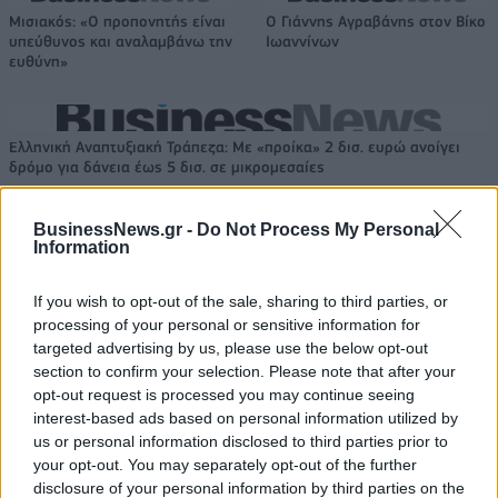
Μισιακός: «Ο προπονητής είναι
Ο Γιάννης Αγραβάνης στον Βίκο
υπεύθυνος και αναλαμβάνω την
Ιωαννίνων
ευθύνη»
Ελληνική Αναπτυξιακή Τράπεζα: Με «προίκα» 2 δισ. ευρώ ανοίγει
δρόμο για δάνεια έως 5 δισ. σε μικρομεσαίες
BusinessNews.gr -
Do Not Process My Personal
Information
Β.Σ. Καρούλιας: Τζίρος 98,7
Deloitte Ελλάδος:
εκατ. ευρώ και αύξηση κερδών
Χρηματοοικονομικός
If you wish to opt-out of the sale, sharing to third parties, or
57% - Τα νέα στοιχήματα σε
σύμβουλος της ΔΕΗ για την
processing of your personal or sensitive information for
low & non alcohol
είσοδο στην πολωνική αγορά
targeted advertising by us, please use the below opt-out
ενέργειας
section to confirm your selection. Please note that after your
opt-out request is processed you may continue seeing
interest-based ads based on personal information utilized by
us or personal information disclosed to third parties prior to
Η Chery επενδύει 75 εκατ. δολάρια στην KG Mobility
your opt-out. You may separately opt-out of the further
disclosure of your personal information by third parties on the