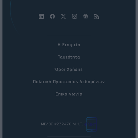
Η Εταιρεία
Ταυτότητα
Όροι Χρήσης
Πολιτική Προστασίας Δεδομένων
Επικοινωνία
ΜΕΛΟΣ #232470 Μ.Η.Τ.