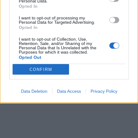
Personal Data.
Opted In
I want to opt-out of processing my
Personal Data for Targeted Advertising.
Opted In
Ιράν: Ο ανώτατος ηγέτης
ΗΠΑ: Στις 19 Ιουνίου τα
κατηγορεί τις ΗΠΑ και το
I want to opt-out of Collection, Use,
εγκαίνια του μουσείου για
Retention, Sale, and/or Sharing of my
Ισραήλ ότι επιδιώκουν να
τον Μπαράκ Ομπάμπα στο
Personal Data that Is Unrelated with the
σπείρουν τη διχόνοια στη
Purposes for which it was collected.
Σικάγο
Opted Out
χώρα
04/06/2026 - 14:23
04/06/2026 - 14:00
CONFIRM
Data Deletion
Data Access
Privacy Policy