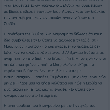
οι απελαθέντες έχουν
«ποινικό παρελθόν»
και συμμετείχαν
σε βίαιες επιθέσεις εναντίων διαδηλωτών κατά την διάρκεια
των αντικυβερνητικών φοιτητικών κινητοποιήσων στη
Σερβία.
Η πρόεδρος της Βουλής 'Ανα Μπρνάμπιτς δήλωσε ότι και η
ίδια συμβούλεψε το Βούτσιτς να ακυρώσει το ταξίδι στο
Μαυροβούνιο ωστόσο - όπως ανέφερε-
«ο πρόεδρος δεν
θέλει καν να ακούσει κάτι τέτοιο».
Ο Αλεξάνταρ Βούτσιτς με
ανάρτηση του στο διαδίκτυο δήλωσε ότι δεν τον φοβίζουν οι
απειλές που φτάνουν από το Μαυροβούνιο. «Κόψτε το
κεφάλι του Βούτσιτς. Δεν με φοβίζουν ούτε με
εντυπωσιάζουν οι απειλές. Το μόνο που με νοιάζει είναι πώς
μπορεί ο λαός μας να ζήσει καλύτερα και πώς η Σερβία να
είναι ακόμη πιο επιτυχημένη», έγραψε ο Βούτσιτς στον
λογαριασμό του στο Instagram.
Η αντιπαράθεση του Βελιγραδίου με την Ποντγκόριτσα