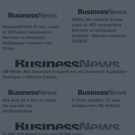
Media: Με ενίσχυση 8 εκατ.
ευρώ σε 451 επιχειρήσεις
Χρηματοδότηση 8 εκατ. ευρώ
ξεκίνησε το πρόγραμμα
σε 843 μέσα ενημέρωσης-
στήριξης- Κάλυψη εισφορών
Ξεκίνησε το πενταετές
ΕΔΟΕΑΠ
πρόγραμμα ενίσχυσης του
Τύπου
IAB Hellas: Νέα Διοικούσα Επιτροπή και νέο Διοικητικό Συμβούλιο -
Πρόεδρος ο Γαληνός Γιαγλής
Νέο Audi A2 e-tron με στόχο
Η Chery επενδύει 75 εκατ.
την κορυφή της
δολάρια στην KG Mobility
αποδοτικότητας
Το FIAT 500 Hybrid τώρα από 18.990 ευρώ