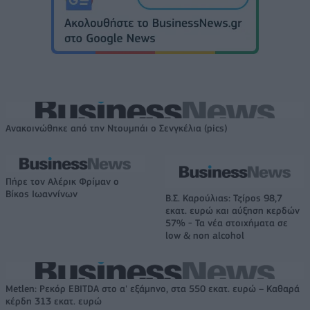
Ανακοινώθηκε από την Ντουμπάι ο Σενγκέλια (pics)
Πήρε τον Αλέρικ Φρίμαν ο
Βίκος Ιωαννίνων
Β.Σ. Καρούλιας: Τζίρος 98,7
εκατ. ευρώ και αύξηση κερδών
57% - Τα νέα στοιχήματα σε
low & non alcohol
Metlen: Ρεκόρ EBITDA στο α' εξάμηνο, στα 550 εκατ. ευρώ – Καθαρά
κέρδη 313 εκατ. ευρώ