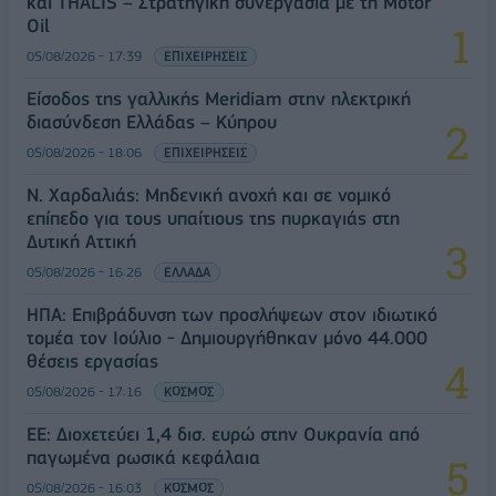
και THALIS – Στρατηγική συνεργασία με τη Motor
Oil
05/08/2026 - 17:39
ΕΠΙΧΕΙΡΗΣΕΙΣ
Είσοδος της γαλλικής Meridiam στην ηλεκτρική
διασύνδεση Ελλάδας – Κύπρου
05/08/2026 - 18:06
ΕΠΙΧΕΙΡΗΣΕΙΣ
Ν. Χαρδαλιάς: Μηδενική ανοχή και σε νομικό
επίπεδο για τους υπαίτιους της πυρκαγιάς στη
Δυτική Αττική
05/08/2026 - 16:26
ΕΛΛΑΔΑ
ΗΠΑ: Επιβράδυνση των προσλήψεων στον ιδιωτικό
τομέα τον Ιούλιο - Δημιουργήθηκαν μόνο 44.000
θέσεις εργασίας
05/08/2026 - 17:16
ΚΟΣΜΟΣ
ΕΕ: Διοχετεύει 1,4 δισ. ευρώ στην Ουκρανία από
παγωμένα ρωσικά κεφάλαια
05/08/2026 - 16:03
ΚΟΣΜΟΣ