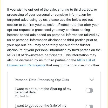
If you wish to opt-out of the sale, sharing to third parties, or
VW: Η δύσκολη εξίσωση της
Alpha Bank: Για πρώτη φορά το
processing of your personal or sensitive information for
αναδιάρθρωσης
Αρχαίο Θέατρο Επιδαύρου
targeted advertising by us, please use the below opt-out
άνοιξε τις πύλες του σε όλους
section to confirm your selection. Please note that after your
opt-out request is processed you may continue seeing
interest-based ads based on personal information utilized by
ESG Report 2025: Πώς η ΑΒ Βασιλόπουλος μετατρέπει τη
us or personal information disclosed to third parties prior to
βιωσιμότητα σε καθημερινή πράξη
your opt-out. You may separately opt-out of the further
disclosure of your personal information by third parties on the
IAB’s list of downstream participants. This information may
also be disclosed by us to third parties on the
IAB’s List of
Stoiximan: «Πού ήσουν;» στις μεγάλες στιγμές του Ολυμπιακού
Downstream Participants
that may further disclose it to other
third parties.
Personal Data Processing Opt Outs
I want to opt-out of the Sharing of my
ΠΕΡΙΣΣΌΤΕΡΑ ΣΕ ΑΥΤΉ ΤΗΝ ΚΑΤΗΓΟΡΊΑ
personal data.
Opted In
I want to opt-out of the Sale of my