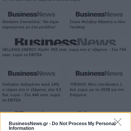
Θανάσης Σπανούλης: "Θα είμαι
Στους Ντένβερ Νάγκετς ο Λόνι
χαρούμενος με ένα μετάλλιο"
Γουόκερ
HELLENiQ ENERGY: Κέρδη 393 εκατ. ευρώ στο α' εξάμηνο – Στα 734
εκατ. ευρώ τα EBITDA
Viohalco: Αυξημένος κατά 14%
ΥΠΕΘΟΟ: Νέες επενδύσεις 1
ο τζίρος στο α' εξάμηνο, στα 4,3
δισ. ευρώ ως το 2028 για την
δισ. ευρώ – Στα 446 εκατ. ευρώ
Ενέργεια
τα EBITDA
Η συμφωνία Arval-Athlon αναδιαμορφώνει την αγορά leasing
BusinessNews.gr -
Do Not Process My Personal
Information