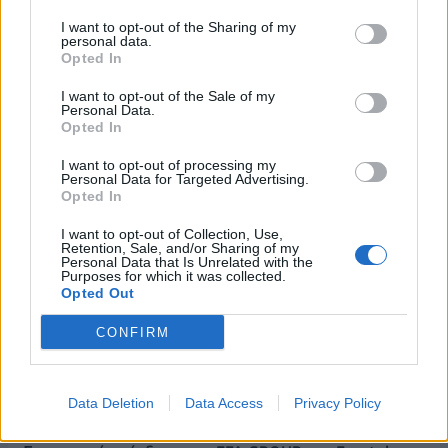
περιμένει οι συνομιλίες
δόθηκε στον
στη Φλόριντα των ΗΠΑ να
αποκαλούμενο "ήρωα του
I want to opt-out of the Sharing of my
θέσουν τέλος στις
personal data.
Μπόνταϊ"
Opted In
ισραηλινές "παραβιάσεις"
19/12/2025 - 14:33
19/12/2025 - 14:26
I want to opt-out of the Sale of my
Personal Data.
Opted In
I want to opt-out of processing my
Personal Data for Targeted Advertising.
Opted In
I want to opt-out of Collection, Use,
Retention, Sale, and/or Sharing of my
Personal Data that Is Unrelated with the
Purposes for which it was collected.
Opted Out
CONFIRM
ΡΟΗ ΕΙΔΗΣΕΩΝ
Data Deletion
Data Access
Privacy Policy