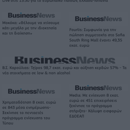
Live στις 15:30 για το Ευρωπαϊκό Παίδων, Ελλάδα-Ισπανία
Μοκόκα: «Θέλουμε να χτίσουμε
κάτι μεγάλο με την ιδιοκτησία
Fourlis: Συμφωνία για την
και τη διοίκηση»
πώληση συμμετοχής στο Sofia
South Ring Mall έναντι 49,35
εκατ. ευρώ
Β.Σ. Καρούλιας: Τζίρος 98,7 εκατ. ευρώ και αύξηση κερδών 57% - Τα
νέα στοιχήματα σε low & non alcohol
Media: Με ενίσχυση 8 εκατ.
ευρώ σε 451 επιχειρήσεις
Χρηματοδότηση 8 εκατ. ευρώ
ξεκίνησε το πρόγραμμα
σε 843 μέσα ενημέρωσης-
στήριξης- Κάλυψη εισφορών
Ξεκίνησε το πενταετές
ΕΔΟΕΑΠ
πρόγραμμα ενίσχυσης του
Τύπου