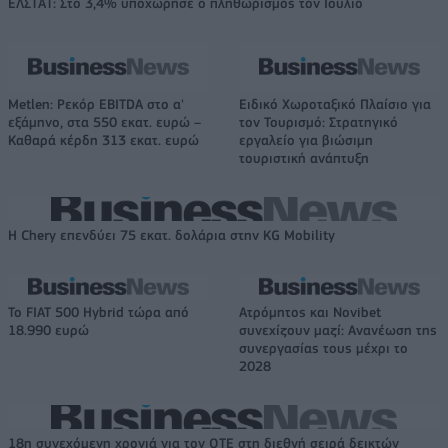
ΕΛΣΤΑΤ: Στο 3,4% υποχώρησε ο πληθωρισμός τον Ιούλιο
Metlen: Ρεκόρ EBITDA στο α'
Ειδικό Χωροταξικό Πλαίσιο για
εξάμηνο, στα 550 εκατ. ευρώ –
τον Τουρισμό: Στρατηγικό
Καθαρά κέρδη 313 εκατ. ευρώ
εργαλείο για βιώσιμη
τουριστική ανάπτυξη
Η Chery επενδύει 75 εκατ. δολάρια στην KG Mobility
Το FIAT 500 Hybrid τώρα από
Ατρόμητος και Novibet
18.990 ευρώ
συνεχίζουν μαζί: Ανανέωση της
συνεργασίας τους μέχρι το
2028
18η συνεχόμενη χρονιά για τον ΟΤΕ στη διεθνή σειρά δεικτών