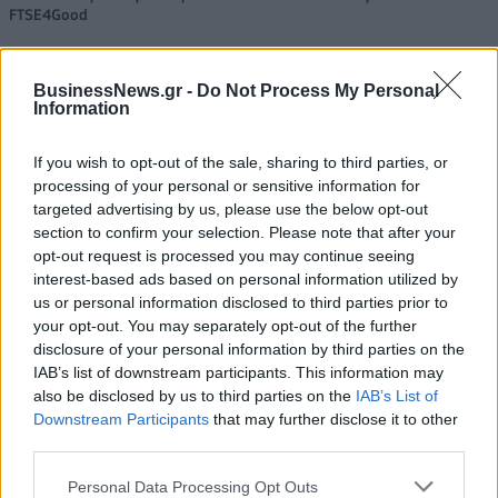
FTSE4Good
BusinessNews.gr -
Do Not Process My Personal
Alpha Bank: Για πρώτη φορά το Αρχαίο Θέατρο Επιδαύρου άνοιξε τις
Information
πύλες του σε όλους
If you wish to opt-out of the sale, sharing to third parties, or
processing of your personal or sensitive information for
targeted advertising by us, please use the below opt-out
section to confirm your selection. Please note that after your
ΠΕΡΙΣΣΌΤΕΡΑ ΣΕ ΑΥΤΉ ΤΗΝ ΚΑΤΗΓΟΡΊΑ
opt-out request is processed you may continue seeing
interest-based ads based on personal information utilized by
us or personal information disclosed to third parties prior to
your opt-out. You may separately opt-out of the further
disclosure of your personal information by third parties on the
IAB’s list of downstream participants. This information may
also be disclosed by us to third parties on the
IAB’s List of
Downstream Participants
that may further disclose it to other
third parties.
Αυστραλία: Επιταγή άνω
Παλαιστίνη: Η Χαμάς
του ενός εκατ. ευρώ
Personal Data Processing Opt Outs