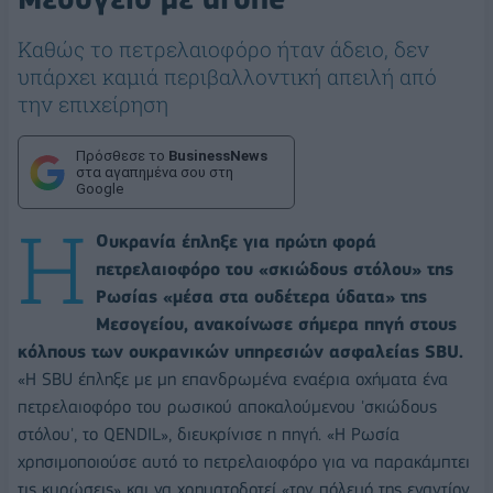
Καθώς το πετρελαιοφόρο ήταν άδειο, δεν
υπάρχει καμιά περιβαλλοντική απειλή από
την επιχείρηση
Πρόσθεσε το
BusinessNews
στα αγαπημένα σου στη
Google
Η
Ουκρανία έπληξε για πρώτη φορά
πετρελαιοφόρο του «σκιώδους στόλου» της
Ρωσίας «μέσα στα ουδέτερα ύδατα» της
Μεσογείου, ανακοίνωσε σήμερα πηγή στους
κόλπους των ουκρανικών υπηρεσιών ασφαλείας SBU.
«Η SBU έπληξε με μη επανδρωμένα εναέρια οχήματα ένα
πετρελαιοφόρο του ρωσικού αποκαλούμενου 'σκιώδους
στόλου', το QENDIL», διευκρίνισε η πηγή. «Η Ρωσία
χρησιμοποιούσε αυτό το πετρελαιοφόρο για να παρακάμπτει
τις κυρώσεις» και να χρηματοδοτεί «τον πόλεμό της εναντίον