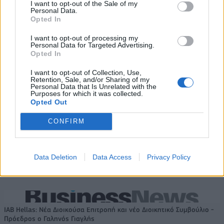
I want to opt-out of the Sale of my
Personal Data.
Στη Μέλμπουρν Γιουνάιτεντ ο
Opted In
Κόουλ Άντονι!
Coca-Cola HBC: Άνοδος 11,4%
στα καθαρά κέρδη του α΄
I want to opt-out of processing my
Personal Data for Targeted Advertising.
εξαμήνου – Στα 524,4 εκατ.
Opted In
ευρώ
I want to opt-out of Collection, Use,
Retention, Sale, and/or Sharing of my
Personal Data that Is Unrelated with the
Purposes for which it was collected.
Cenergy Holdings: Άνοδος 45% στα καθαρά κέρδη του α΄ εξαμήνου,
Opted Out
στα 138 εκατ. ευρώ
CONFIRM
TV: Η σκακιέρα της νέας σεζόν
Παπουτσάνης: Καθαρά κέρδη
Data Deletion
Data Access
Privacy Policy
3,4 εκατ. ευρώ στο α΄ εξάμηνο
– Στα 40,7 εκατ. ευρώ ο τζίρος
IAB Hellas: Νέα Διοικούσα Επιτροπή και νέο Διοικητικό Συμβούλιο -
Πρόεδρος ο Γαληνός Γιαγλής