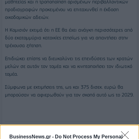
μαθητείας και η τροποποίηση ορισμένων περιβαλλοντικών
προδιαγραφών προκειμένου να επιταχυνθεί η έκδοση
οικοδομικών αδειών.
Η Κομισιόν εκτιμά ότι η ΕΕ θα έχει ανάγκη περισσότερες από
δύο εκατομμύρια κατοικίες ετησίως για να απαντήσει στην
τρέχουσα ζήτηση.
Επιδιώκει επίσης να διευκολύνει τις επενδύσεις των κρατών
μελών σε αυτόν τον τομέα και να κινητοποιήσει τον ιδιωτικό
τομέα.
Σύμφωνα με εκτιμήσεις της, ως και 375 δισεκ. ευρώ θα
μπορούσαν να αφιερωθούν για τον σκοπό αυτό ως το 2029.
ΣΤΕΓΑΣΤΙΚΗ ΚΡΙΣΗ
ΕΥΡΩΠΑΪΚΗ ΕΠΙΤΡΟΠΗ
BusinessNews.gr -
Do Not Process My Personal