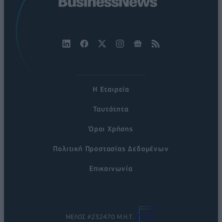
Η Εταιρεία
Ταυτότητα
Όροι Χρήσης
Πολιτική Προστασίας Δεδομένων
Επικοινωνία
ΜΕΛΟΣ #232470 Μ.Η.Τ.