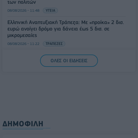
των πολιτών
08/08/2026 - 11:48
ΥΓΕΙΑ
Ελληνική Αναπτυξιακή Τράπεζα: Με «προίκα» 2 δισ.
ευρώ ανοίγει δρόμο για δάνεια έως 5 δισ. σε
μικρομεσαίες
08/08/2026 - 11:22
ΤΡΑΠΕΖΕΣ
5G παντού, 6G στον ορίζοντα: Πού βρίσκεται η
ΟΛΕΣ ΟΙ ΕΙΔΗΣΕΙΣ
Ελλάδα στη μεγάλη τεχνολογική μετάβαση
08/08/2026 - 10:54
ΤΕΧΝΟΛΟΓΙΑ
ΔΗΜΟΦΙΛΗ