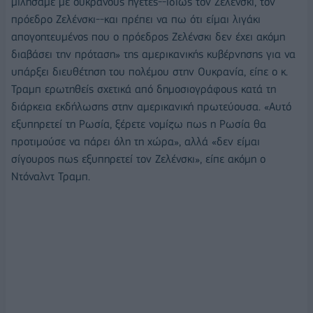
μιλήσαμε με ουκρανούς ηγέτες--ιδίως τον Ζελένσκι, τον
πρόεδρο Ζελένσκι--και πρέπει να πω ότι είμαι λιγάκι
απογοητευμένος που ο πρόεδρος Ζελένσκι δεν έχει ακόμη
διαβάσει την πρόταση» της αμερικανικής κυβέρνησης για να
υπάρξει διευθέτηση του πολέμου στην Ουκρανία, είπε ο κ.
Τραμπ ερωτηθείς σχετικά από δημοσιογράφους κατά τη
διάρκεια εκδήλωσης στην αμερικανική πρωτεύουσα. «Αυτό
εξυπηρετεί τη Ρωσία, ξέρετε νομίζω πως η Ρωσία θα
προτιμούσε να πάρει όλη τη χώρα», αλλά «δεν είμαι
σίγουρος πως εξυπηρετεί τον Ζελένσκι», είπε ακόμη ο
Ντόναλντ Τραμπ.