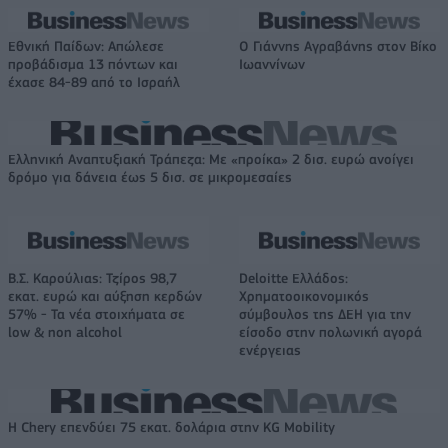
Εθνική Παίδων: Απώλεσε
Ο Γιάννης Αγραβάνης στον Βίκο
προβάδισμα 13 πόντων και
Ιωαννίνων
έχασε 84-89 από το Ισραήλ
Ελληνική Αναπτυξιακή Τράπεζα: Με «προίκα» 2 δισ. ευρώ ανοίγει
δρόμο για δάνεια έως 5 δισ. σε μικρομεσαίες
Β.Σ. Καρούλιας: Τζίρος 98,7
Deloitte Ελλάδος:
εκατ. ευρώ και αύξηση κερδών
Χρηματοοικονομικός
57% - Τα νέα στοιχήματα σε
σύμβουλος της ΔΕΗ για την
low & non alcohol
είσοδο στην πολωνική αγορά
ενέργειας
Η Chery επενδύει 75 εκατ. δολάρια στην KG Mobility