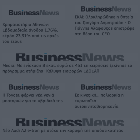
ΣΚΑΪ: Ολοκληρώθηκε η θητεία
του Γρηγόρη Δημητριάδη - Ο
Χρηματιστήριο Αθηνών:
Γιάννης Αλαφούζος επιστρέφει
Εβδομαδιαία άνοδος 1,76%,
στη θέση του CEO
κέρδη 23,31% από τις αρχές
του έτους
Media: Με ενίσχυση 8 εκατ. ευρώ σε 451 επιχειρήσεις ξεκίνησε το
πρόγραμμα στήριξης- Κάλυψη εισφορών ΕΔΟΕΑΠ
Η Toyota φέρνει νέα γενιά
Σε κινεζική… πολιορκία η
μπαταριών για τα υβριδικά της
ευρωπαϊκή
αυτοκινητοβιομηχανία
Νέο Audi A2 e-tron με στόχο την κορυφή της αποδοτικότητας