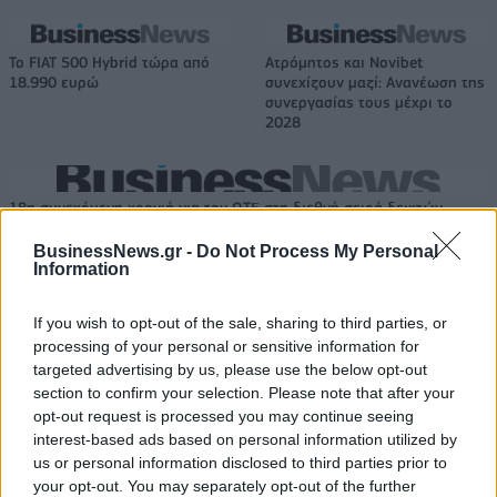
Το FIAT 500 Hybrid τώρα από
Ατρόμητος και Novibet
18.990 ευρώ
συνεχίζουν μαζί: Ανανέωση της
συνεργασίας τους μέχρι το
2028
18η συνεχόμενη χρονιά για τον ΟΤΕ στη διεθνή σειρά δεικτών
FTSE4Good
BusinessNews.gr -
Do Not Process My Personal
Information
Alpha Bank: Για πρώτη φορά το Αρχαίο Θέατρο Επιδαύρου άνοιξε τις
If you wish to opt-out of the sale, sharing to third parties, or
πύλες του σε όλους
processing of your personal or sensitive information for
targeted advertising by us, please use the below opt-out
section to confirm your selection. Please note that after your
opt-out request is processed you may continue seeing
interest-based ads based on personal information utilized by
ΠΕΡΙΣΣΌΤΕΡΑ ΣΕ ΑΥΤΉ ΤΗΝ ΚΑΤΗΓΟΡΊΑ
us or personal information disclosed to third parties prior to
your opt-out. You may separately opt-out of the further