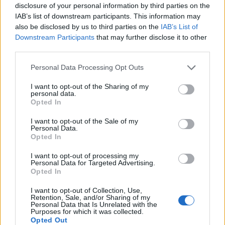
disclosure of your personal information by third parties on the
IAB’s list of downstream participants. This information may
also be disclosed by us to third parties on the
IAB’s List of
Downstream Participants
that may further disclose it to other
third parties.
Personal Data Processing Opt Outs
Χονγκ Κονγκ: Χαμηλό
Ινδονησία: Συνεχίζουν οι
ποσοστό συμμετοχής στις
I want to opt-out of the Sharing of my
καταστροφές και οι
personal data.
εκλογές στον απόηχο της
Opted In
τραγωδίες με τις
πολύνεκρης πυρκαγιάς
πλημμύρες
I want to opt-out of the Sale of my
08/12/2025 - 11:54
08/12/2025 - 13:18
Personal Data.
Opted In
I want to opt-out of processing my
Personal Data for Targeted Advertising.
Opted In
I want to opt-out of Collection, Use,
Retention, Sale, and/or Sharing of my
Personal Data that Is Unrelated with the
Purposes for which it was collected.
Opted Out