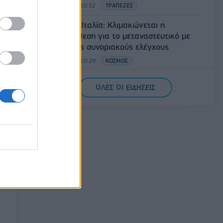
09/08/2026 - 10:52
ΤΡΑΠΕΖΕΣ
Ισπανία – Ιταλία: Κλιμακώνεται η
αντιπαράθεση για το μεταναστευτικό με
αμοιβαίους συνοριακούς ελέγχους
09/08/2026 - 10:29
ΚΟΣΜΟΣ
Αλ. Τσίπρας: Στις 2 Σεπτεμβρίου η
ΟΛΕΣ ΟΙ ΕΙΔΗΣΕΙΣ
παρουσίαση του οικονομικού
προγράμματος της ΕΛ.Α.Σ. στη
Θεσσαλονίκη
09/08/2026 - 10:03
ΠΟΛΙΤΙΚΗ
Κορυφώνεται η έξοδος του Αυγούστου –
Πάνω από 56.000 επιβάτες αναχωρούν
σήμερα από τα λιμάνια της Αττικής
08/08/2026 - 14:30
ΕΛΛΑΔΑ