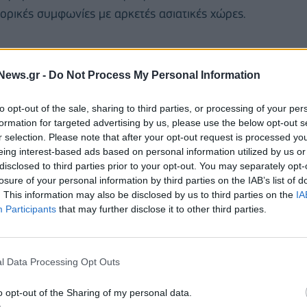
ορικές συμφωνίες με αρκετές ασιατικές χώρες.
News.gr -
Do Not Process My Personal Information
to opt-out of the sale, sharing to third parties, or processing of your per
formation for targeted advertising by us, please use the below opt-out s
r selection. Please note that after your opt-out request is processed y
eing interest-based ads based on personal information utilized by us or
disclosed to third parties prior to your opt-out. You may separately opt-
losure of your personal information by third parties on the IAB’s list of
. This information may also be disclosed by us to third parties on the
IA
Participants
that may further disclose it to other third parties.
ι πάλι σε παρόμοιες προειδοποιήσεις προς
l Data Processing Opt Outs
μπορικών σχέσεων μαζί τους, στη διάρκεια
Ινδία έχει απορρίψει.
Τα υπουργεία Εξωτερικών
o opt-out of the Sharing of my personal data.