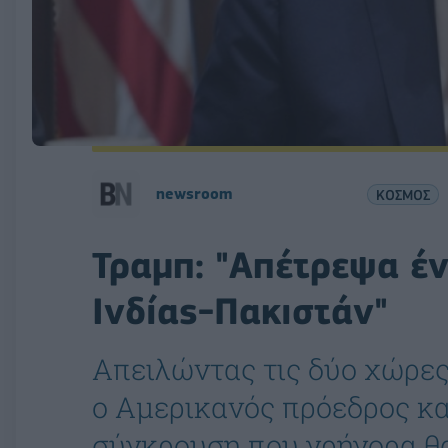
newsroom
ΚΟΣΜΟΣ
Τραμπ: "Απέτρεψα έ
Ινδίας-Πακιστάν"
Aπειλώντας τις δύο χώρες
ο Αμερικανός πρόεδρος κ
σύγκρουση που γρήγορα θ