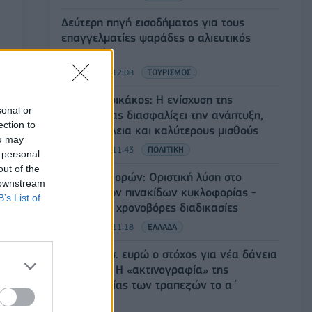
Δεύτερη πηγή εισοδήματος για τους
επαγγελματίες ψαράδες ο αλιευτικός
τουρισμός
09/08/2026 - 12:08
ΤΟΥΡΙΣΜΟΣ
Τ. Θεοδωρικάκος: Η ενίσχυση της
sonal or
βιομηχανίας διασφαλίζει την ανάπτυξη,
ection to
την ασφάλεια και καλύτερους μισθούς
ou may
09/08/2026 - 11:43
ΠΟΛΙΤΙΚΗ
 personal
out of the
Υπ. Μεταφορών: Οριστική λύση στο
 downstream
ζήτημα των πινακίδων κυκλοφορίας -
B’s List of
Τέλος στις χρονοβόρες διαδικασίες
09/08/2026 - 11:18
ΕΛΛΑΔΑ
Στα 15 δισ. ευρώ ο στόχος για νέα δάνεια
το 2026 - Η «ακτινογραφία» της
κερδοφορίας των τραπεζών το α΄
εξάμηνο