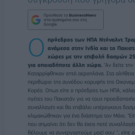
Πρόσθεσε το
BusinessNews
στα αγαπημένα σου στη
Google
Ο
πρόεδρος των ΗΠΑ Ντόναλντ Τρα
ανάμεσα στην Ινδία και το Πακισ
χώρες με την επιβολή δασμών 2
για οποιαδήποτε άλλη χώρα.
"Αν δείτε την 
Καταρρίφθηκαν επτά αεροπλάνα. Στα αλήθεια 
περιθώριο της συνόδου κορυφής της Οικονομι
Κορέα. Οπως είπε ο πρόεδρος των ΗΠΑ, κάλε
ηγέτες του Πακιστάν για να τους προειδοποιήσ
συναλλαγές και θα επιβάλει υπέρογκους δασμ
κλιμακώθηκαν για ένα διάστημα τον Μάιο. "Ε
που σημαίνει ότι δεν θα έχεις ποτέ συναλλαγές
θέλουμε να συνεργαστούμε μαζί σου' ", είπε 