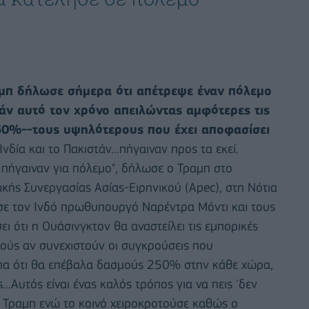
μπ δήλωσε σήμερα ότι απέτρεψε έναν πόλεμο
τάν αυτό τον χρόνο απειλώντας αμφότερες τις
50%--τους υψηλότερους που έχει αποφασίσει
Ινδία και το Πακιστάν...πήγαιναν προς τα εκεί.
πήγαιναν για πόλεμο", δήλωσε ο Τραμπ στο
κής Συνεργασίας Ασίας-Ειρηνικού (Apec), στη Νότια
σε τον Ινδό πρωθυπουργό Ναρέντρα Μόντι και τους
ει ότι η Ουάσινγκτον θα αναστείλει τις εμπορικές
ούς αν συνεχιστούν οι συγκρούσεις που
ίπα ότι θα επέβαλα δασμούς 250% στην κάθε χώρα,
...Αυτός είναι ένας καλός τρόπος για να πεις 'δεν
ο Τραμπ ενώ το κοινό χειροκροτούσε καθώς ο