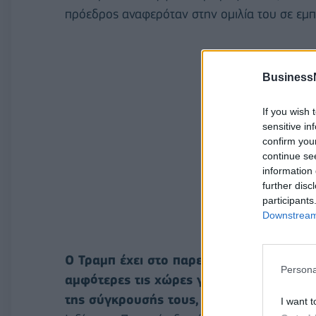
πρόεδρος αναφερόταν στην ομιλία του σε εμπ
Business
If you wish 
sensitive in
confirm you
continue se
information 
further disc
participants
Downstream 
Ο Τραμπ έχει στο παρελθόν αναφερθεί κα
Persona
αμφότερες τις χώρες για αναστολή των ε
της σύγκρουσής τους, ισχυρισμούς που η 
I want t