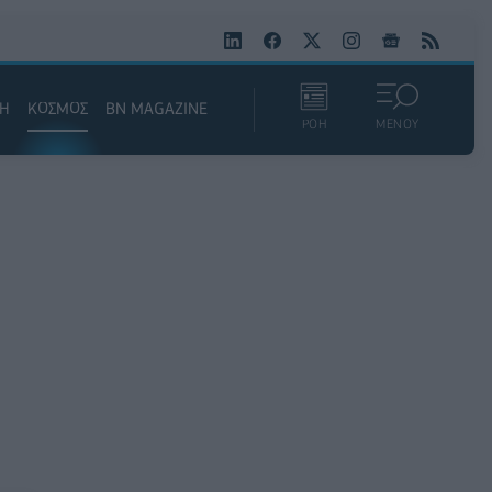
ΚΗ
ΚΟΣΜΟΣ
BN MAGAZINE
ΡΟΗ
ΜΕΝΟΥ