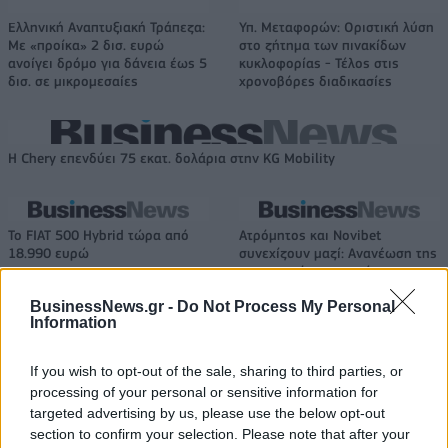
Ελληνική Αναπτυξιακή Τράπεζα:
Υπ. Μεταφορών: Οριστική λύση
Με «προίκα» 2 δισ. ευρώ
στο ζήτημα των πινακίδων
ανοίγει δρόμο για δάνεια έως 5
κυκλοφορίας - Τέλος στις
δισ. σε μικρομεσαίες
χρονοβόρες διαδικασίες
Η Chery επενδύει 75 εκατ. δολάρια στην KG Mobility
Το FIAT 500 Hybrid τώρα από
Ατρόμητος και Novibet
18.990 ευρώ
συνεχίζουν μαζί: Ανανέωση της
συνεργασίας τους μέχρι το
2028
BusinessNews.gr -
Do Not Process My Personal
Information
18η συνεχόμενη χρονιά για τον ΟΤΕ στη διεθνή σειρά δεικτών
If you wish to opt-out of the sale, sharing to third parties, or
FTSE4Good
processing of your personal or sensitive information for
targeted advertising by us, please use the below opt-out
section to confirm your selection. Please note that after your