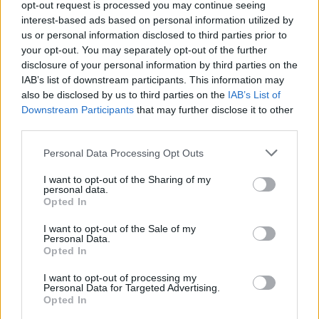
opt-out request is processed you may continue seeing
Alpha Bank: Για πρώτη φορά το Αρχαίο Θέατρο Επιδαύρου άνοιξε τις
interest-based ads based on personal information utilized by
πύλες του σε όλους
us or personal information disclosed to third parties prior to
your opt-out. You may separately opt-out of the further
disclosure of your personal information by third parties on the
IAB’s list of downstream participants. This information may
also be disclosed by us to third parties on the
IAB’s List of
ΠΕΡΙΣΣΌΤΕΡΑ ΣΕ ΑΥΤΉ ΤΗΝ ΚΑΤΗΓΟΡΊΑ
Downstream Participants
that may further disclose it to other
third parties.
Personal Data Processing Opt Outs
I want to opt-out of the Sharing of my
personal data.
Opted In
I want to opt-out of the Sale of my
Personal Data.
Ισραήλ: Κατηγορεί την
Τουρκία: Το PKK
Opted In
ειρηνευτική δύναμη του
ολοκλήρωσε την πρώτη
ΟΗΕ ότι κατέρριψε drone
φάση της ειρηνευτικής
I want to opt-out of processing my
Personal Data for Targeted Advertising.
του στον Λίβανο
διαδικασίας
Opted In
27/10/2025 - 13:39
27/10/2025 - 13:57