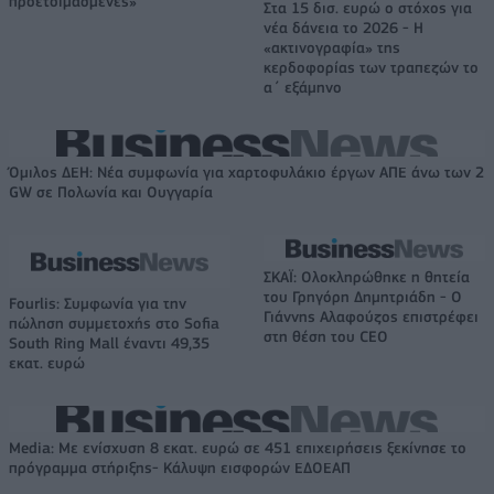
προετοιμασμένες»
Στα 15 δισ. ευρώ ο στόχος για
νέα δάνεια το 2026 - Η
«ακτινογραφία» της
κερδοφορίας των τραπεζών το
α΄ εξάμηνο
Όμιλος ΔΕΗ: Νέα συμφωνία για χαρτοφυλάκιο έργων ΑΠΕ άνω των 2
GW σε Πολωνία και Ουγγαρία
ΣΚΑΪ: Ολοκληρώθηκε η θητεία
του Γρηγόρη Δημητριάδη - Ο
Fourlis: Συμφωνία για την
Γιάννης Αλαφούζος επιστρέφει
πώληση συμμετοχής στο Sofia
στη θέση του CEO
South Ring Mall έναντι 49,35
εκατ. ευρώ
Media: Με ενίσχυση 8 εκατ. ευρώ σε 451 επιχειρήσεις ξεκίνησε το
πρόγραμμα στήριξης- Κάλυψη εισφορών ΕΔΟΕΑΠ