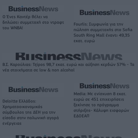
Ο Ένες Καντέρ θέλει να
δηλώσει συμμετοχή στο ντραφτ
Fourlis: Συμφωνία για την
του WNBA!
πώληση συμμετοχής στο Sofia
South Ring Mall έναντι 49,35
εκατ. ευρώ
Β.Σ. Καρούλιας: Τζίρος 98,7 εκατ. ευρώ και αύξηση κερδών 57% - Τα
νέα στοιχήματα σε low & non alcohol
Media: Με ενίσχυση 8 εκατ.
ευρώ σε 451 επιχειρήσεις
Deloitte Ελλάδος:
ξεκίνησε το πρόγραμμα
Χρηματοοικονομικός
στήριξης- Κάλυψη εισφορών
σύμβουλος της ΔΕΗ για την
ΕΔΟΕΑΠ
είσοδο στην πολωνική αγορά
ενέργειας