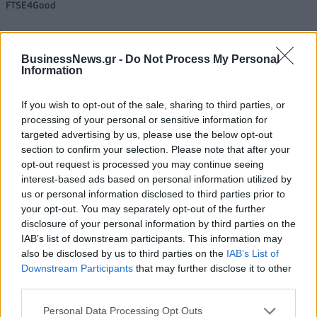
FTSE4Good
BusinessNews.gr -
Do Not Process My Personal
Alpha Bank: Για πρώτη φορά το Αρχαίο Θέατρο Επιδαύρου άνοιξε τις
Information
πύλες του σε όλους
If you wish to opt-out of the sale, sharing to third parties, or
processing of your personal or sensitive information for
targeted advertising by us, please use the below opt-out
section to confirm your selection. Please note that after your
ΠΕΡΙΣΣΌΤΕΡΑ ΣΕ ΑΥΤΉ ΤΗΝ ΚΑΤΗΓΟΡΊΑ
opt-out request is processed you may continue seeing
interest-based ads based on personal information utilized by
us or personal information disclosed to third parties prior to
your opt-out. You may separately opt-out of the further
disclosure of your personal information by third parties on the
IAB’s list of downstream participants. This information may
also be disclosed by us to third parties on the
IAB’s List of
Downstream Participants
that may further disclose it to other
third parties.
European Newsroom: Η
Συμβούλιο Ασφαλείας του
κρίση κόστους ζωής
ΟΗΕ: Έκτακτη σύσκεψη για
Personal Data Processing Opt Outs
απειλεί τη δημοκρατία