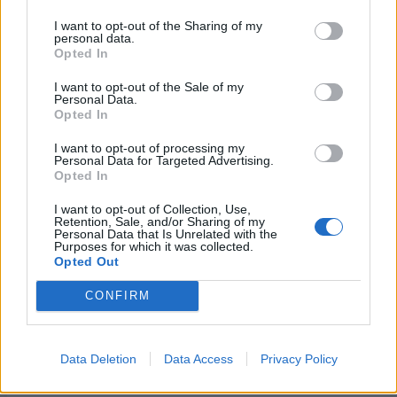
τις εισβολές ρωσικών
στην Ευρώπη
μαχητικών πάνω από την
I want to opt-out of the Sharing of my
personal data.
Εσθονία.
22/09/2025 - 09:59
Opted In
22/09/2025 - 10:45
I want to opt-out of the Sale of my
Personal Data.
Opted In
I want to opt-out of processing my
Personal Data for Targeted Advertising.
Opted In
I want to opt-out of Collection, Use,
Retention, Sale, and/or Sharing of my
Personal Data that Is Unrelated with the
Purposes for which it was collected.
Opted Out
CONFIRM
ΡΟΗ ΕΙΔΗΣΕΩΝ
Data Deletion
Data Access
Privacy Policy
ΥΠΑΑΤ: Επιπλέον 12,5 εκατ. ευρώ στις Περιφέρειες