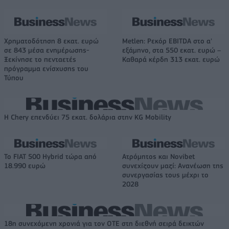
Χρηματοδότηση 8 εκατ. ευρώ
Metlen: Ρεκόρ EBITDA στο α'
σε 843 μέσα ενημέρωσης-
εξάμηνο, στα 550 εκατ. ευρώ –
Ξεκίνησε το πενταετές
Καθαρά κέρδη 313 εκατ. ευρώ
πρόγραμμα ενίσχυσης του
Τύπου
Η Chery επενδύει 75 εκατ. δολάρια στην KG Mobility
Το FIAT 500 Hybrid τώρα από
Ατρόμητος και Novibet
18.990 ευρώ
συνεχίζουν μαζί: Ανανέωση της
συνεργασίας τους μέχρι το
2028
18η συνεχόμενη χρονιά για τον ΟΤΕ στη διεθνή σειρά δεικτών