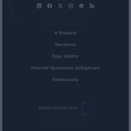
Η Εταιρεία
Ταυτότητα
Όροι Χρήσης
Πολιτική Προστασίας Δεδομένων
Επικοινωνία
ΜΕΛΟΣ #232470 Μ.Η.Τ.