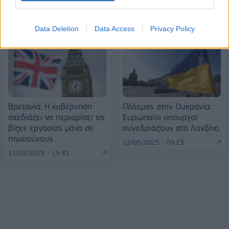
ΠΕΡΙΣΣΌΤΕΡΑ ΣΕ ΑΥΤΉ ΤΗΝ ΚΑΤΗΓΟΡΊΑ
Data Deletion
Data Access
Privacy Policy
Βρετανία: Η κυβέρνηση
Πόλεμος στην Ουκρανία:
σχεδιάζει να περιορίσει τις
Ευρωπαίοι υπουργοί
βίζες εργασίας μόνο σε
συνεδριάζουν στο Λονδίνο
πτυχιούχους
12/05/2025 - 09:23
11/05/2025 - 19:41