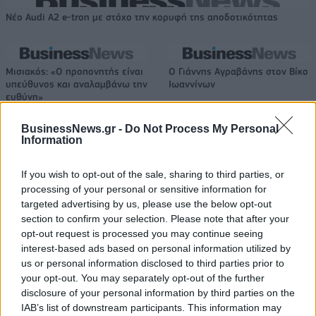
Νέο Audi A2 e-tron με στόχο την κορυφή της αποδοτικότητας
Μισιακός: «Ο προπονητής είναι
Ο Γιάννης Αγραβάνης στον Βίκο
υπεύθυνος και αναλαμβάνω την
Ιωαννίνων
ευθύνη»
BusinessNews.gr -
Do Not Process My Personal
Information
Ελληνική Αναπτυξιακή Τράπεζα: Με «προίκα» 2 δισ. ευρώ ανοίγει
δρόμο για δάνεια έως 5 δισ. σε μικρομεσαίες
If you wish to opt-out of the sale, sharing to third parties, or
processing of your personal or sensitive information for
targeted advertising by us, please use the below opt-out
section to confirm your selection. Please note that after your
opt-out request is processed you may continue seeing
Β.Σ. Καρούλιας: Τζίρος 98,7
Deloitte Ελλάδος:
εκατ. ευρώ και αύξηση κερδών
Χρηματοοικονομικός
interest-based ads based on personal information utilized by
57% - Τα νέα στοιχήματα σε
σύμβουλος της ΔΕΗ για την
us or personal information disclosed to third parties prior to
low & non alcohol
είσοδο στην πολωνική αγορά
your opt-out. You may separately opt-out of the further
ενέργειας
disclosure of your personal information by third parties on the
IAB’s list of downstream participants. This information may