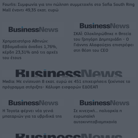
Fourlis: Συμφωνία για την πώληση συμμετοχής στο Sofia South Ring
Mall έναντι 49,35 εκατ. ευρώ
ΣΚΑΪ: Ολοκληρώθηκε η θητεία
του Γρηγόρη Δημητριάδη - Ο
Χρηματιστήριο Αθηνών:
Γιάννης Αλαφούζος επιστρέφει
Εβδομαδιαία άνοδος 1,76%,
στη θέση του CEO
κέρδη 23,31% από τις αρχές
του έτους
Media: Με ενίσχυση 8 εκατ. ευρώ σε 451 επιχειρήσεις ξεκίνησε το
πρόγραμμα στήριξης- Κάλυψη εισφορών ΕΔΟΕΑΠ
Η Toyota φέρνει νέα γενιά
Σε κινεζική… πολιορκία η
μπαταριών για τα υβριδικά της
ευρωπαϊκή
αυτοκινητοβιομηχανία