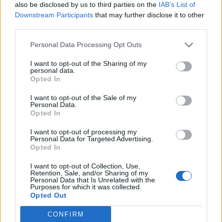
also be disclosed by us to third parties on the
IAB’s List of
Downstream Participants
that may further disclose it to other
Η Chery επενδύει 75 εκατ. δολάρια στην KG Mobility
third parties.
Personal Data Processing Opt Outs
Το FIAT 500 Hybrid τώρα από
Ατρόμητος και Novibet
I want to opt-out of the Sharing of my
18.990 ευρώ
συνεχίζουν μαζί: Ανανέωση της
personal data.
συνεργασίας τους μέχρι το
Opted In
2028
I want to opt-out of the Sale of my
Personal Data.
Opted In
18η συνεχόμενη χρονιά για τον ΟΤΕ στη διεθνή σειρά δεικτών
FTSE4Good
I want to opt-out of processing my
Personal Data for Targeted Advertising.
Opted In
I want to opt-out of Collection, Use,
Alpha Bank: Για πρώτη φορά το Αρχαίο Θέατρο Επιδαύρου άνοιξε τις
Retention, Sale, and/or Sharing of my
πύλες του σε όλους
Personal Data that Is Unrelated with the
Purposes for which it was collected.
Opted Out
CONFIRM