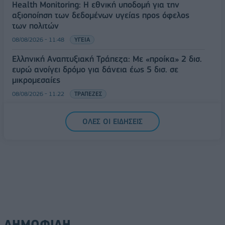
Health Monitoring: Η εθνική υποδομή για την
αξιοποίηση των δεδομένων υγείας προς όφελος
των πολιτών
08/08/2026 - 11:48
ΥΓΕΙΑ
Ελληνική Αναπτυξιακή Τράπεζα: Με «προίκα» 2 δισ.
ευρώ ανοίγει δρόμο για δάνεια έως 5 δισ. σε
μικρομεσαίες
08/08/2026 - 11:22
ΤΡΑΠΕΖΕΣ
5G παντού, 6G στον ορίζοντα: Πού βρίσκεται η
ΟΛΕΣ ΟΙ ΕΙΔΗΣΕΙΣ
Ελλάδα στη μεγάλη τεχνολογική μετάβαση
08/08/2026 - 10:54
ΤΕΧΝΟΛΟΓΙΑ
ΔΗΜΟΦΙΛΗ