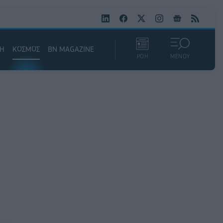
ΚΗ
ΚΟΣΜΟΣ
BN MAGAZINE
ΡΟΗ
ΜΕΝΟΥ