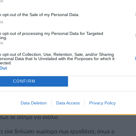
In
λιμάνια κατά μήκος της Ανατολικής Ακτής και της
ή του Λιμένα της Βιρτζίνια.
o opt-out of the Sale of my Personal Data.
In
to opt-out of processing my Personal Data for Targeted
ing.
In
o opt-out of Collection, Use, Retention, Sale, and/or Sharing
ersonal Data that Is Unrelated with the Purposes for which it
lected.
Out
CONFIRM
Data Deletion
Data Access
Privacy Policy
ως σε αίτημα για σχόλιο.
τ είχε δηλώσει νωρίτερα πως εργοδότες, όπως ο