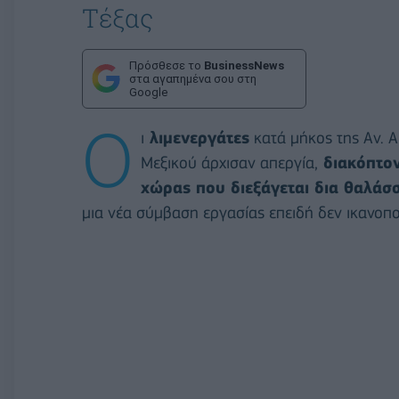
Τέξας
Πρόσθεσε το
BusinessNews
στα αγαπημένα σου στη
Google
Ο
ι
λιμενεργάτες
κατά μήκος της Αν. 
Μεξικού άρχισαν απεργία,
διακόπτον
χώρας που διεξάγεται δια θαλάσ
μια νέα σύμβαση εργασίας επειδή δεν ικανοπ