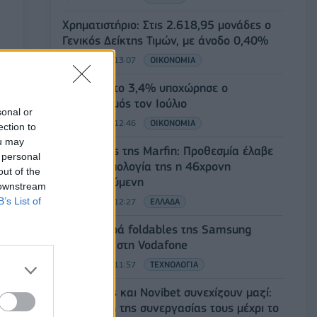
Χρηματιστήριο: Στις 2.618,95 μονάδες ο
Γενικός Δείκτης Τιμών, με άνοδο 0,40%
07/08/2026 - 13:07
ΟΙΚΟΝΟΜΙΑ
ΕΛΣΤΑΤ: Στο 3,4% υποχώρησε ο
πληθωρισμός τον Ιούλιο
sonal or
07/08/2026 - 12:46
ΟΙΚΟΝΟΜΙΑ
ection to
ou may
Εμπρησμός της Marfin: Προθεσμία έλαβε
 personal
για την απολογία της η 46χρονη
out of the
κατηγορούμενη
 downstream
B’s List of
07/08/2026 - 12:27
ΕΛΛΑΔΑ
Η νέα σειρά foldables της Samsung
διαθέσιμη στη Vodafone
07/08/2026 - 11:57
ΤΕΧΝΟΛΟΓΙΑ
Ατρόμητος και Novibet συνεχίζουν μαζί:
Ανανέωση της συνεργασίας τους μέχρι το