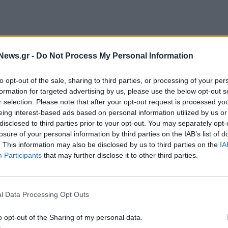
News.gr -
Do Not Process My Personal Information
ιμα μέχρι οχήματα, σε δεκάδες λιμάνια από το
to opt-out of the sale, sharing to third parties, or processing of your per
τοποίησης για την οποία αναλυτές προειδοποιούν ότι
formation for targeted advertising by us, please use the below opt-out s
ολάρια κάθε ημέρα και θα ενισχύσει τον
r selection. Please note that after your opt-out request is processed y
eing interest-based ads based on personal information utilized by us or
disclosed to third parties prior to your opt-out. You may separately opt-
losure of your personal information by third parties on the IAB’s list of
s Association (ILA),
που εκπροσωπεί 45.000
. This information may also be disclosed by us to third parties on the
IA
οτικό οργανισμό United States Maritime Alliance
Participants
that may further disclose it to other third parties.
 σύμβασης εργασίας πριν από την προθεσμία που
ίου.
l Data Processing Opt Outs
υμφωνίας ανάμεσα στον United States Maritime
remen's Association (ILA), πραγματοποιείται στάση
o opt-out of the Sharing of my personal data.