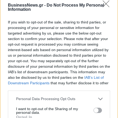
BusinessNews.gr -
Do Not Process My Personal
Νέο Audi A2 e-tron με στόχο την κορυφή της αποδοτικότητας
Information
If you wish to opt-out of the sale, sharing to third parties, or
Εθνική Νεανίδων: Απέναντι
«Η οικογένεια Μπας φέρεται να
processing of your personal or sensitive information for
στην Ισλανδία για την 5η θέση
βρίσκεται κοντά στην απόκτηση
targeted advertising by us, please use the below opt-out
στο Ευρωμπάσκετ (live stream)
της Βιλερμπάν»
section to confirm your selection. Please note that after your
opt-out request is processed you may continue seeing
interest-based ads based on personal information utilized by
Χρηματιστήριο Αθηνών: Εβδομαδιαία άνοδος 1,76%, κέρδη 23,31%
us or personal information disclosed to third parties prior to
από τις αρχές του έτους
your opt-out. You may separately opt-out of the further
disclosure of your personal information by third parties on the
IAB’s list of downstream participants. This information may
also be disclosed by us to third parties on the
IAB’s List of
Downstream Participants
that may further disclose it to other
Ελληνική Αναπτυξιακή Τράπεζα:
Υπ. Μεταφορών: Οριστική λύση
third parties.
Με «προίκα» 2 δισ. ευρώ
στο ζήτημα των πινακίδων
ανοίγει δρόμο για δάνεια έως 5
κυκλοφορίας - Τέλος στις
Personal Data Processing Opt Outs
δισ. σε μικρομεσαίες
χρονοβόρες διαδικασίες
I want to opt-out of the Sharing of my
personal data.
Opted In