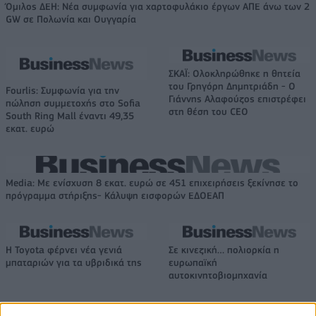
Όμιλος ΔΕΗ: Νέα συμφωνία για χαρτοφυλάκιο έργων ΑΠΕ άνω των 2
GW σε Πολωνία και Ουγγαρία
ΣΚΑΪ: Ολοκληρώθηκε η θητεία
του Γρηγόρη Δημητριάδη - Ο
Fourlis: Συμφωνία για την
Γιάννης Αλαφούζος επιστρέφει
πώληση συμμετοχής στο Sofia
στη θέση του CEO
South Ring Mall έναντι 49,35
εκατ. ευρώ
Media: Με ενίσχυση 8 εκατ. ευρώ σε 451 επιχειρήσεις ξεκίνησε το
πρόγραμμα στήριξης- Κάλυψη εισφορών ΕΔΟΕΑΠ
Η Toyota φέρνει νέα γενιά
Σε κινεζική… πολιορκία η
μπαταριών για τα υβριδικά της
ευρωπαϊκή
αυτοκινητοβιομηχανία