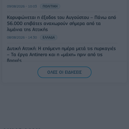
09/08/2026 - 10:03
ΠΟΛΙΤΙΚΗ
Κορυφώνεται η έξοδος του Αυγούστου – Πάνω από
56.000 επιβάτες αναχωρούν σήμερα από τα
λιμάνια της Αττικής
08/08/2026 - 14:30
ΕΛΛΑΔΑ
Δυτική Αττική: Η επόμενη ημέρα μετά τις πυρκαγιές
– Τα έργα Antinero και η «μάχη» πριν από τις
βροχές
08/08/2026 - 14:08
ΕΛΛΑΔΑ
ΟΛΕΣ ΟΙ ΕΙΔΗΣΕΙΣ
Ειδικό Χωροταξικό για τον Τουρισμό: Οι νέοι
κανόνες για επενδύσεις, νησιά και προορισμούς υπό
πίεση
08/08/2026 - 13:21
ΤΟΥΡΙΣΜΟΣ