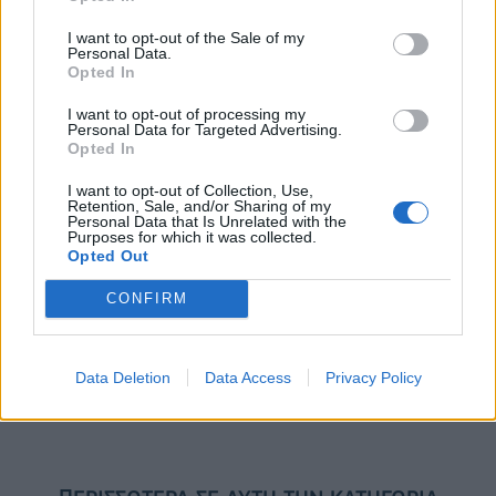
Η Chery επενδύει 75 εκατ. δολάρια στην KG Mobility
I want to opt-out of the Sale of my
Personal Data.
Opted In
Το FIAT 500 Hybrid τώρα από
Ατρόμητος και Novibet
I want to opt-out of processing my
18.990 ευρώ
συνεχίζουν μαζί: Ανανέωση της
Personal Data for Targeted Advertising.
συνεργασίας τους μέχρι το
Opted In
2028
I want to opt-out of Collection, Use,
Retention, Sale, and/or Sharing of my
Personal Data that Is Unrelated with the
Purposes for which it was collected.
18η συνεχόμενη χρονιά για τον ΟΤΕ στη διεθνή σειρά δεικτών
Opted Out
FTSE4Good
CONFIRM
Alpha Bank: Για πρώτη φορά το Αρχαίο Θέατρο Επιδαύρου άνοιξε τις
πύλες του σε όλους
Data Deletion
Data Access
Privacy Policy