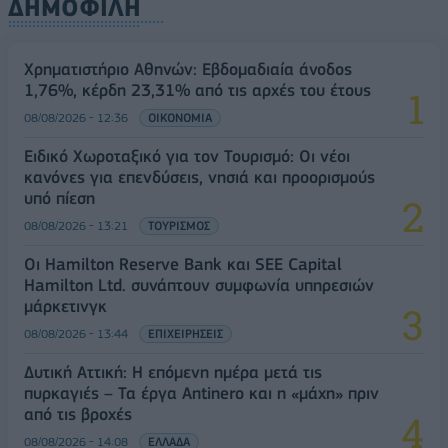
ΔΗΜΟΦΙΛΗ
Χρηματιστήριο Αθηνών: Εβδομαδιαία άνοδος
1,76%, κέρδη 23,31% από τις αρχές του έτους
08/08/2026 - 12:36
ΟΙΚΟΝΟΜΙΑ
Ειδικό Χωροταξικό για τον Τουρισμό: Οι νέοι
κανόνες για επενδύσεις, νησιά και προορισμούς
υπό πίεση
08/08/2026 - 13:21
ΤΟΥΡΙΣΜΟΣ
Οι Hamilton Reserve Bank και SEE Capital
Hamilton Ltd. συνάπτουν συμφωνία υπηρεσιών
μάρκετινγκ
08/08/2026 - 13:44
ΕΠΙΧΕΙΡΗΣΕΙΣ
Δυτική Αττική: Η επόμενη ημέρα μετά τις
πυρκαγιές – Τα έργα Antinero και η «μάχη» πριν
από τις βροχές
08/08/2026 - 14:08
ΕΛΛΑΔΑ