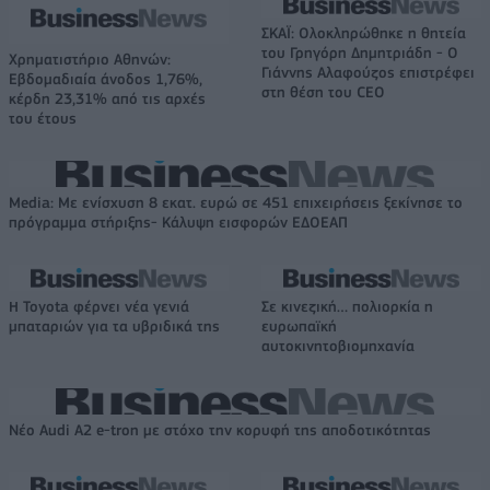
ΣΚΑΪ: Ολοκληρώθηκε η θητεία
του Γρηγόρη Δημητριάδη - Ο
Χρηματιστήριο Αθηνών:
Γιάννης Αλαφούζος επιστρέφει
Εβδομαδιαία άνοδος 1,76%,
στη θέση του CEO
κέρδη 23,31% από τις αρχές
του έτους
Media: Με ενίσχυση 8 εκατ. ευρώ σε 451 επιχειρήσεις ξεκίνησε το
πρόγραμμα στήριξης- Κάλυψη εισφορών ΕΔΟΕΑΠ
Η Toyota φέρνει νέα γενιά
Σε κινεζική… πολιορκία η
μπαταριών για τα υβριδικά της
ευρωπαϊκή
αυτοκινητοβιομηχανία
Νέο Audi A2 e-tron με στόχο την κορυφή της αποδοτικότητας