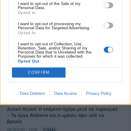
I want to opt-out of the Sale of my
Personal Data.
Opted In
I want to opt-out of processing my
ΡΟΗ ΕΙΔΗΣΕΩΝ
Personal Data for Targeted Advertising.
Opted In
I want to opt-out of Collection, Use,
Αλ. Τσίπρας: Στις 2 Σεπτεμβρίου η παρουσίαση του
Retention, Sale, and/or Sharing of my
οικονομικού προγράμματος της ΕΛ.Α.Σ. στη
Personal Data that Is Unrelated with the
Purposes for which it was collected.
Θεσσαλονίκη
Opted Out
09/08/2026 - 10:03
ΠΟΛΙΤΙΚΗ
CONFIRM
Κορυφώνεται η έξοδος του Αυγούστου – Πάνω από
56.000 επιβάτες αναχωρούν σήμερα από τα
λιμάνια της Αττικής
Data Deletion
Data Access
Privacy Policy
08/08/2026 - 14:30
ΕΛΛΑΔΑ
Δυτική Αττική: Η επόμενη ημέρα μετά τις πυρκαγιές
– Τα έργα Antinero και η «μάχη» πριν από τις
βροχές
08/08/2026 - 14:08
ΕΛΛΑΔΑ