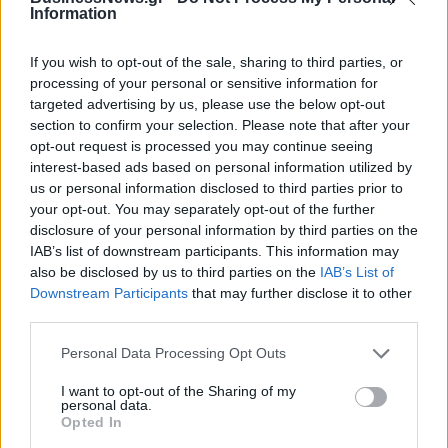
Information
If you wish to opt-out of the sale, sharing to third parties, or
processing of your personal or sensitive information for
targeted advertising by us, please use the below opt-out
section to confirm your selection. Please note that after your
opt-out request is processed you may continue seeing
Η Ολλανδία υπόσχεται
Thyssenkrupp: Δραστική
interest-based ads based on personal information utilized by
στην Ουκρανία στρατιωτική
μείωση παραγωγής και
us or personal information disclosed to third parties prior to
στήριξη ύψους 4 δισ. ευρώ
στο φόντο δεκάδες
your opt-out. You may separately opt-out of the further
έως το 2025
απολύσεις
disclosure of your personal information by third parties on the
12/04/2024 - 17:06
12/04/2024 - 13:29
IAB’s list of downstream participants. This information may
also be disclosed by us to third parties on the
IAB’s List of
Downstream Participants
that may further disclose it to other
third parties.
Personal Data Processing Opt Outs
I want to opt-out of the Sharing of my
personal data.
Opted In