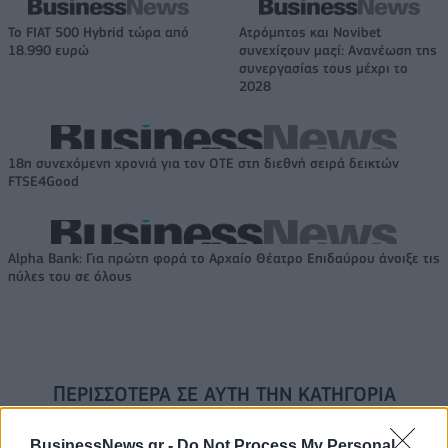
Το FIAT 500 Hybrid τώρα από
Ατρόμητος και Novibet
18.990 ευρώ
συνεχίζουν μαζί: Ανανέωση της
συνεργασίας τους μέχρι το
2028
18η συνεχόμενη χρονιά για τον ΟΤΕ στη διεθνή σειρά δεικτών
FTSE4Good
Alpha Bank: Για πρώτη φορά το Αρχαίο Θέατρο Επιδαύρου άνοιξε τις
πύλες του σε όλους
ΠΕΡΙΣΣΌΤΕΡΑ ΣΕ ΑΥΤΉ ΤΗΝ ΚΑΤΗΓΟΡΊΑ
BusinessNews.gr -
Do Not Process My Personal