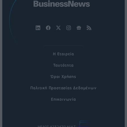
Η Εταιρεία
Ταυτότητα
Όροι Χρήσης
Πολιτική Προστασίας Δεδομένων
Επικοινωνία
ΜΕΛΟΣ #232470 Μ.Η.Τ.