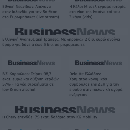
Εθνική Νεανίδων: Απέναντι
Η Κέλσι Μίτσελ έγραψε ιστορία
στην Ισλανδία για την 5η θέση
στη νίκη της Ιντιάνα επί του
στο Ευρωμπάσκετ (live stream)
Σικάγο (vids)
Ελληνική Αναπτυξιακή Τράπεζα: Με «προίκα» 2 δισ. ευρώ ανοίγει
δρόμο για δάνεια έως 5 δισ. σε μικρομεσαίες
Β.Σ. Καρούλιας: Τζίρος 98,7
Deloitte Ελλάδος:
εκατ. ευρώ και αύξηση κερδών
Χρηματοοικονομικός
57% - Τα νέα στοιχήματα σε
σύμβουλος της ΔΕΗ για την
low & non alcohol
είσοδο στην πολωνική αγορά
ενέργειας
Η Chery επενδύει 75 εκατ. δολάρια στην KG Mobility