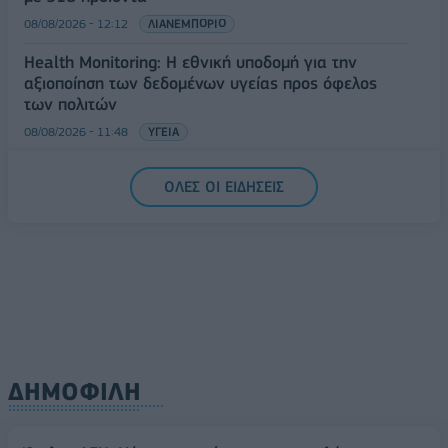
08/08/2026 - 12:12
ΛΙΑΝΕΜΠΟΡΙΟ
Health Monitoring: Η εθνική υποδομή για την
αξιοποίηση των δεδομένων υγείας προς όφελος
των πολιτών
08/08/2026 - 11:48
ΥΓΕΙΑ
Ελληνική Αναπτυξιακή Τράπεζα: Με «προίκα» 2 δισ.
ΟΛΕΣ ΟΙ ΕΙΔΗΣΕΙΣ
ευρώ ανοίγει δρόμο για δάνεια έως 5 δισ. σε
μικρομεσαίες
08/08/2026 - 11:22
ΤΡΑΠΕΖΕΣ
ΔΗΜΟΦΙΛΗ